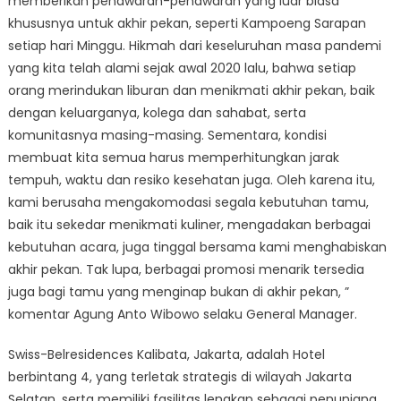
memberikan penawaran-penawaran yang luar biasa
khususnya untuk akhir pekan, seperti Kampoeng Sarapan
setiap hari Minggu. Hikmah dari keseluruhan masa pandemi
yang kita telah alami sejak awal 2020 lalu, bahwa setiap
orang merindukan liburan dan menikmati akhir pekan, baik
dengan keluarganya, kolega dan sahabat, serta
komunitasnya masing-masing. Sementara, kondisi
membuat kita semua harus memperhitungkan jarak
tempuh, waktu dan resiko kesehatan juga. Oleh karena itu,
kami berusaha mengakomodasi segala kebutuhan tamu,
baik itu sekedar menikmati kuliner, mengadakan berbagai
kebutuhan acara, juga tinggal bersama kami menghabiskan
akhir pekan. Tak lupa, berbagai promosi menarik tersedia
juga bagi tamu yang menginap bukan di akhir pekan, ”
komentar Agung Anto Wibowo selaku General Manager.
Swiss-Belresidences Kalibata, Jakarta, adalah Hotel
berbintang 4, yang terletak strategis di wilayah Jakarta
Selatan, serta memiliki fasilitas lengkap sebagai penunjang