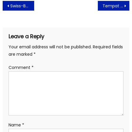
Post
Swiss-Belhotel International Berikan Program Peningkatan Loyalitas Untuk Member
Tempat Wisata di Cilegon Kembali Dibuka
navigation
Leave a Reply
Your email address will not be published.
Required fields
are marked
*
Comment
*
Name
*