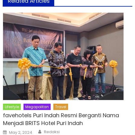
Related Articles
Lifestyle
Megapolitan
Travel
favehotels Puri Indah Resmi Berganti Nama
Menjadi BRITS Hotel Puri Indah
Author
Posted
Redaksi
May 2, 2024
on