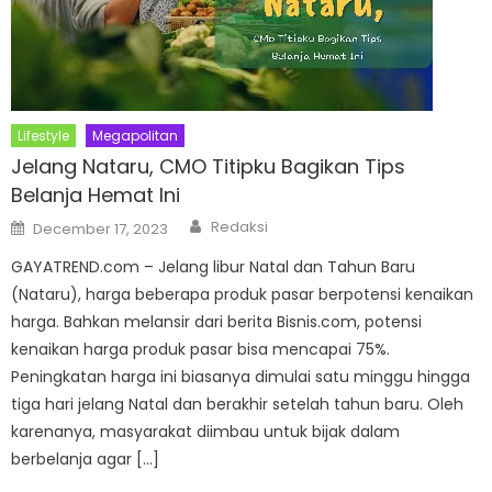
Lifestyle
Megapolitan
Jelang Nataru, CMO Titipku Bagikan Tips
Belanja Hemat Ini
Author
Posted
Redaksi
December 17, 2023
on
GAYATREND.com – Jelang libur Natal dan Tahun Baru
(Nataru), harga beberapa produk pasar berpotensi kenaikan
harga. Bahkan melansir dari berita Bisnis.com, potensi
kenaikan harga produk pasar bisa mencapai 75%.
Peningkatan harga ini biasanya dimulai satu minggu hingga
tiga hari jelang Natal dan berakhir setelah tahun baru. Oleh
karenanya, masyarakat diimbau untuk bijak dalam
berbelanja agar […]