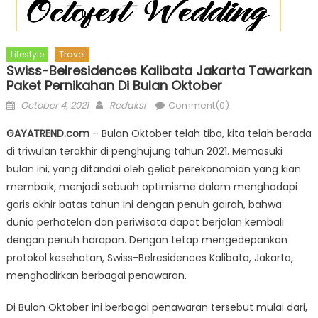
Lifestyle
Travel
Swiss-Belresidences Kalibata Jakarta Tawarkan
Paket Pernikahan Di Bulan Oktober
Posted
Author
October 4, 2021
Redaksi
Comment(0)
on
GAYATREND.com
– Bulan Oktober telah tiba, kita telah berada
di triwulan terakhir di penghujung tahun 2021. Memasuki
bulan ini, yang ditandai oleh geliat perekonomian yang kian
membaik, menjadi sebuah optimisme dalam menghadapi
garis akhir batas tahun ini dengan penuh gairah, bahwa
dunia perhotelan dan periwisata dapat berjalan kembali
dengan penuh harapan. Dengan tetap mengedepankan
protokol kesehatan, Swiss-Belresidences Kalibata, Jakarta,
menghadirkan berbagai penawaran.
Di Bulan Oktober ini berbagai penawaran tersebut mulai dari,