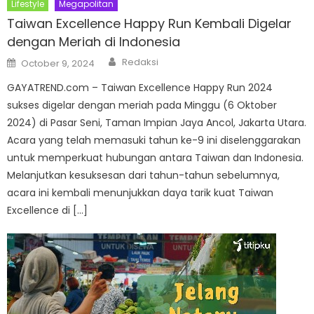
Lifestyle
Megapolitan
Taiwan Excellence Happy Run Kembali Digelar
dengan Meriah di Indonesia
Author
Posted
Redaksi
October 9, 2024
on
GAYATREND.com – Taiwan Excellence Happy Run 2024
sukses digelar dengan meriah pada Minggu (6 Oktober
2024) di Pasar Seni, Taman Impian Jaya Ancol, Jakarta Utara.
Acara yang telah memasuki tahun ke-9 ini diselenggarakan
untuk memperkuat hubungan antara Taiwan dan Indonesia.
Melanjutkan kesuksesan dari tahun-tahun sebelumnya,
acara ini kembali menunjukkan daya tarik kuat Taiwan
Excellence di […]