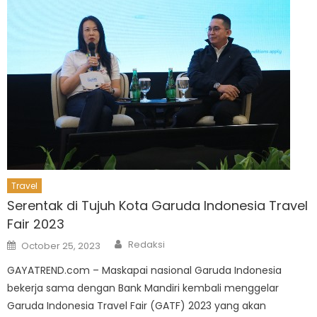
Travel
Serentak di Tujuh Kota Garuda Indonesia Travel
Fair 2023
Author
Posted
Redaksi
October 25, 2023
on
GAYATREND.com – Maskapai nasional Garuda Indonesia
bekerja sama dengan Bank Mandiri kembali menggelar
Garuda Indonesia Travel Fair (GATF) 2023 yang akan