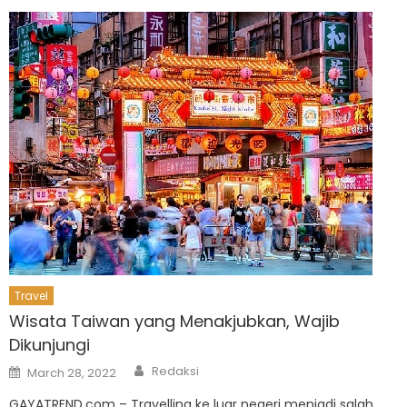
Travel
Wisata Taiwan yang Menakjubkan, Wajib
Dikunjungi
Author
Posted
Redaksi
March 28, 2022
on
GAYATREND.com – Travelling ke luar negeri menjadi salah