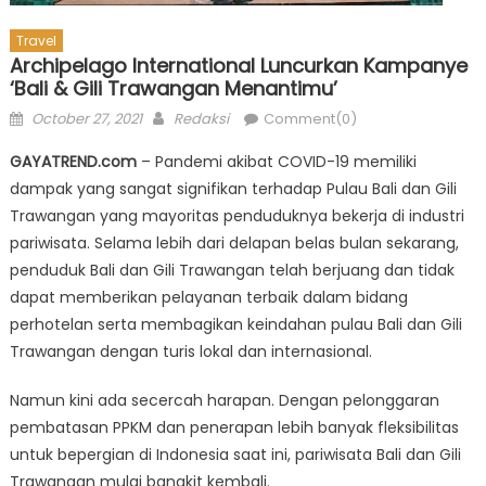
Travel
Archipelago International Luncurkan Kampanye
‘Bali & Gili Trawangan Menantimu’
Posted
Author
October 27, 2021
Redaksi
Comment(0)
on
GAYATREND.com
– Pandemi akibat COVID-19 memiliki
dampak yang sangat signifikan terhadap Pulau Bali dan Gili
Trawangan yang mayoritas penduduknya bekerja di industri
pariwisata. Selama lebih dari delapan belas bulan sekarang,
penduduk Bali dan Gili Trawangan telah berjuang dan tidak
dapat memberikan pelayanan terbaik dalam bidang
perhotelan serta membagikan keindahan pulau Bali dan Gili
Trawangan dengan turis lokal dan internasional.
Namun kini ada secercah harapan. Dengan pelonggaran
pembatasan PPKM dan penerapan lebih banyak fleksibilitas
untuk bepergian di Indonesia saat ini, pariwisata Bali dan Gili
Trawangan mulai bangkit kembali.