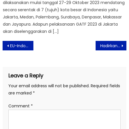
dilaksanakan mulai tanggal 27-29 Oktober 2023 mendatang
secara serentak di 7 (tujuh) kota besar di Indonesia yaitu
Jakarta, Medan, Palembang, Surabaya, Denpasar, Makassar
dan Jayapura. Adapun pelaksanaan GATF 2023 di Jakarta
akan diselenggarakan di […]
Post
EU-Indonesia CEPA Roadshow – Kalimantan Timur Bahas Potensi Perdagangan Dan Investasi
Hadirkan Kembali Cakap Teacher Academy Batch 2, Berdayakan Ribuan Guru Indonesia dan Dunia
navigation
Leave a Reply
Your email address will not be published.
Required fields
are marked
*
Comment
*