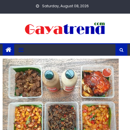
Skip
Saturday, August 08, 2026
to
content