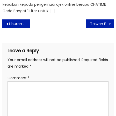
kebaikan kepada pengemudi ojek online berupa CHATIME
Gede Banget 1 Liter untuk […]
Post
Liburan Akhir Tahun Istimewa di ASTON Bogor & Resort
Taiwan Expo 2021 Online, Hadirkan Solusi dan Transformasi Teknologi Untuk Indonesia
navigation
Leave a Reply
Your email address will not be published.
Required fields
are marked
*
Comment
*