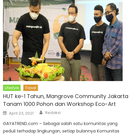
Lifestyle
Travel
HUT ke-1 Tahun, Mangrove Community Jakarta
Tanam 1000 Pohon dan Workshop Eco-Art
Author
Posted
Redaksi
April 23, 2021
on
GAYATREND.com – Sebagai salah satu komunitas yang
peduli terhadap lingkungan, setiap bulannya Komunitas