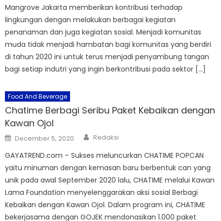
Mangrove Jakarta memberikan kontribusi terhadap
lingkungan dengan melakukan berbagai kegiatan
penanaman dan juga kegiatan sosial. Menjadi komunitas
muda tidak menjadi hambatan bagi komunitas yang berdiri
di tahun 2020 ini untuk terus menjadi penyambung tangan
bagi setiap indutri yang ingin berkontribusi pada sektor […]
Food And Beverage
Chatime Berbagi Seribu Paket Kebaikan dengan
Kawan Ojol
Author
Posted
Redaksi
December 5, 2020
on
GAYATREND.com – Sukses meluncurkan CHATIME POPCAN
yaitu minuman dengan kemasan baru berbentuk can yang
unik pada awal September 2020 lalu, CHATIME melalui Kawan
Lama Foundation menyelenggarakan aksi sosial Berbagi
Kebaikan dengan Kawan Ojol. Dalam program ini, CHATIME
bekerjasama dengan GOJEK mendonasikan 1.000 paket