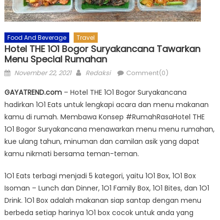
Food And Beverage
Travel
Hotel THE 1O1 Bogor Suryakancana Tawarkan
Menu Special Rumahan
Posted
Author
November 22, 2021
Redaksi
Comment(0)
on
GAYATREND.com
– Hotel THE 1O1 Bogor Suryakancana
hadirkan 1O1 Eats untuk lengkapi acara dan menu makanan
kamu di rumah. Membawa Konsep #RumahRasaHotel THE
1O1 Bogor Suryakancana menawarkan menu menu rumahan,
kue ulang tahun, minuman dan camilan asik yang dapat
kamu nikmati bersama teman-teman.
1O1 Eats terbagi menjadi 5 kategori, yaitu 1O1 Box, 1O1 Box
Isoman – Lunch dan Dinner, 1O1 Family Box, 1O1 Bites, dan 1O1
Drink. 1O1 Box adalah makanan siap santap dengan menu
berbeda setiap harinya 1O1 box cocok untuk anda yang