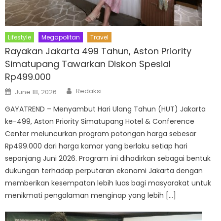
Lifestyle
Megapolitan
Travel
Rayakan Jakarta 499 Tahun, Aston Priority
Simatupang Tawarkan Diskon Spesial
Rp499.000
Author
Posted
Redaksi
June 18, 2026
on
GAYATREND – Menyambut Hari Ulang Tahun (HUT) Jakarta
ke-499, Aston Priority Simatupang Hotel & Conference
Center meluncurkan program potongan harga sebesar
Rp499.000 dari harga kamar yang berlaku setiap hari
sepanjang Juni 2026. Program ini dihadirkan sebagai bentuk
dukungan terhadap perputaran ekonomi Jakarta dengan
memberikan kesempatan lebih luas bagi masyarakat untuk
menikmati pengalaman menginap yang lebih […]