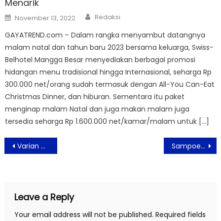
Menarik
Author
Posted
Redaksi
November 13, 2022
on
GAYATREND.com – Dalam rangka menyambut datangnya
malam natal dan tahun baru 2023 bersama keluarga, Swiss-
Belhotel Mangga Besar menyediakan berbagai promosi
hidangan menu tradisional hingga Internasional, seharga Rp
300.000 net/orang sudah termasuk dengan All-You Can-Eat
Christmas Dinner, dan hiburan. Sementara itu paket
menginap malam Natal dan juga makan malam juga
tersedia seharga Rp 1.600.000 net/kamar/malam untuk […]
Post
Varian Omicorn Miliki Risiko Reinfeksi Lebih Tinggi
Sampoerna University Gelar Bright Future Festival 2021
navigation
Leave a Reply
Your email address will not be published.
Required fields