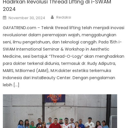
Hadirkan Revolusi Thread Lifting di i-SWAM
2024
Author
Posted
Redaksi
November 30, 2024
on
GAYATREND.com – Teknik thread lifting telah menjadi inovasi
revolusioner dalam peremajaan wajah, menggabungkan
seni, ilmu pengetahuan, dan teknologi canggih. Pada 15th i-
SWAM International Seminar & Workshop in Aesthetic
Medicine, sesi bertajuk “Thread-O-Logy” akan menghadirkan
para dokter terkenal didunia, termasuk dr. Rudy Adiputra,
MARS, M.Biomed (AAM), M.H.dokter estetika terkemuka
Indonesia dari InstaBeauty Center. Dengan pengalaman
lebih […]