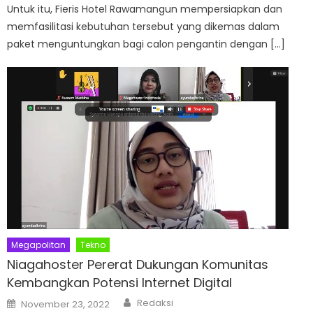
Untuk itu, Fieris Hotel Rawamangun mempersiapkan dan
memfasilitasi kebutuhan tersebut yang dikemas dalam
paket menguntungkan bagi calon pengantin dengan […]
Megapolitan
Tekno
Niagahoster Pererat Dukungan Komunitas
Kembangkan Potensi Internet Digital
Author
Posted
Redaksi
November 23, 2022
on