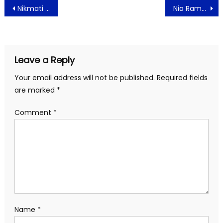
Post
Nikmati Sajian Ramen dengan Tteokbokki di ASTON Bogor
Nia Ramadhani dan Suami Divonis Setahun Penjara
navigation
Leave a Reply
Your email address will not be published.
Required fields
are marked
*
Comment
*
Name
*