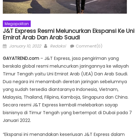
Megapolitan
J&T Express Resmi Meluncurkan Ekspansi Ke Uni
Emirat Arab Dan Arab Saudi
Posted
Author
January 10, 2022
Redaksi
Comment(0)
on
GAYATREND.com
– J&T Express, jasa pengiriman yang
berskala global resmi meluncurkan jaringannya ke wilayah
Timur Tengah yaitu Uni Emirat Arab (UEA) Dan Arab Saudi.
Dua negara ini menambah deretan jaringan sebelumnya
yang sudah tersedia diantaranya Indonesia, Vietnam,
Malaysia, Thailand, Filipina, Kamboja, Singapura dan China.
Secara resmi J&T Express kembali melebarkan sayap
bisnisnya di Timur Tengah yang bertempat di Dubai pada 7
Januari 2022.
“Ekspansi ini menandakan keseriusan J&T Express dalam