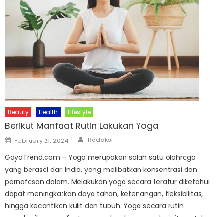
Beauty
Health
Lifestyle
Berikut Manfaat Rutin Lakukan Yoga
Author
Posted
Redaksi
February 21, 2024
on
GayaTrend.com – Yoga merupakan salah satu olahraga
yang berasal dari India, yang melibatkan konsentrasi dan
pernafasan dalam. Melakukan yoga secara teratur diketahui
dapat meningkatkan daya tahan, ketenangan, fleksibilitas,
hingga kecantikan kulit dan tubuh. Yoga secara rutin