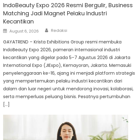
IndoBeauty Expo 2026 Resmi Bergulir, Business
Matching Jadi Magnet Pelaku Industri
Kecantikan
Author
Posted
Redaksi
August 6, 2026
on
GAYATREND – Krista Exhibitions Group resmi membuka
IndoBeauty Expo 2026, pameran internasional industri
kecantikan yang digelar pada 5–7 Agustus 2026 di Jakarta
International Expo (JIExpo), Kemayoran, Jakarta. Memasuki
penyelenggaraan ke-16, ajang ini menjadi platform strategis
yang mempertemukan pelaku industri kecantikan dari
dalam dan luar negeri untuk mendorong inovasi, kolaborasi,
serta memperluas peluang bisnis. Pesatnya pertumbuhan
[…]