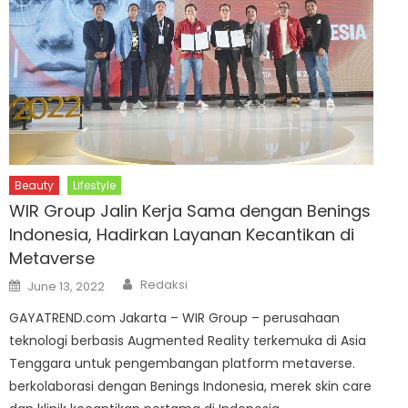
Beauty
Lifestyle
WIR Group Jalin Kerja Sama dengan Benings
Indonesia, Hadirkan Layanan Kecantikan di
Metaverse
Author
Posted
Redaksi
June 13, 2022
on
GAYATREND.com Jakarta – WIR Group – perusahaan
teknologi berbasis Augmented Reality terkemuka di Asia
Tenggara untuk pengembangan platform metaverse.
berkolaborasi dengan Benings Indonesia, merek skin care