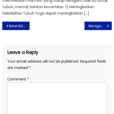
memberikan manfaat yang cukup beragam, baik itu untuk
tubuh, mental, bahkan kecantikan. 1) Meningkatkan
Fleksibilitas Tubuh Yoga dapat meningkatkan […]
Post
Barenbliss Cherry Makes Cheerful Lip Velvet Hadirkan Pilihan Warna Lipstick Untuk Segala Umur
Beragam Manfaat Minyak Zaitun Untuk Kesehatan dan Kecantikan
navigation
Leave a Reply
Your email address will not be published.
Required fields
are marked
*
Comment
*