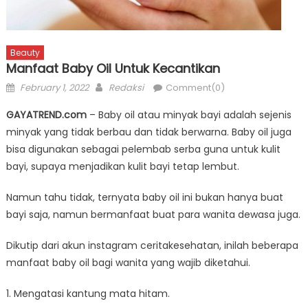
Beauty
Manfaat Baby Oil Untuk Kecantikan
Posted
Author
February 1, 2022
Redaksi
Comment(0)
on
GAYATREND.com
– Baby oil atau minyak bayi adalah sejenis
minyak yang tidak berbau dan tidak berwarna. Baby oil juga
bisa digunakan sebagai pelembab serba guna untuk kulit
bayi, supaya menjadikan kulit bayi tetap lembut.
Namun tahu tidak, ternyata baby oil ini bukan hanya buat
bayi saja, namun bermanfaat buat para wanita dewasa juga.
Dikutip dari akun instagram ceritakesehatan, inilah beberapa
manfaat baby oil bagi wanita yang wajib diketahui.
1. Mengatasi kantung mata hitam.