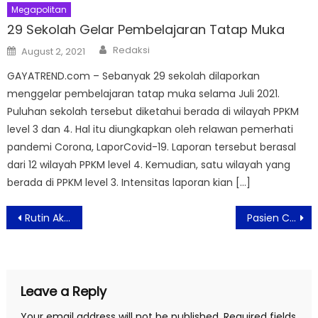
Megapolitan
29 Sekolah Gelar Pembelajaran Tatap Muka
Author
Posted
Redaksi
August 2, 2021
on
GAYATREND.com – Sebanyak 29 sekolah dilaporkan
menggelar pembelajaran tatap muka selama Juli 2021.
Puluhan sekolah tersebut diketahui berada di wilayah PPKM
level 3 dan 4. Hal itu diungkapkan oleh relawan pemerhati
pandemi Corona, LaporCovid-19. Laporan tersebut berasal
dari 12 wilayah PPKM level 4. Kemudian, satu wilayah yang
berada di PPKM level 3. Intensitas laporan kian […]
Post
Rutin Aktifitas Olahraga Bisa Seimbangkan Tekanan Darah
Pasien Covid-19 OTG Disarankan Isolasi di Rumah
navigation
Leave a Reply
Your email address will not be published.
Required fields