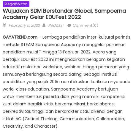
Megapolitan
Wujudkan SDM Berstandar Global, Sampoerna
Academy Gelar EDUFest 2022
Posted
Author
February 11, 2022
Redaksi
Comment(0)
on
GAYATREND.com
– Lembaga pendidikan inter-kultural perintis
metode STEAM Sampoerna Academy menggelar pameran
pendidikan mulai 11 hingga 13 Februari 2022. Acara yang
bertajuk EDUFest 2022 ini menghadirkan beragam kegiatan
edukatif mulai dari workshop, webinar, hingga pameran yang
semuanya berlangsung secara daring. Sebagai institusi
pendidikan yang sejak 2015 memfokuskan kurikulumnya pada
world-class education, Sampoerna Academy bertujuan
untuk membentuk peserta didik yang memiliki kompetensi
kuat dalam berpikir kritis, berkomunikasi, berkolaborasi,
berkreativitas tinggi, dan berkarakter atau dikenal dengan
istilah 5C (Critical Thinking, Communication, Collaboration,
Creativity, and Character).