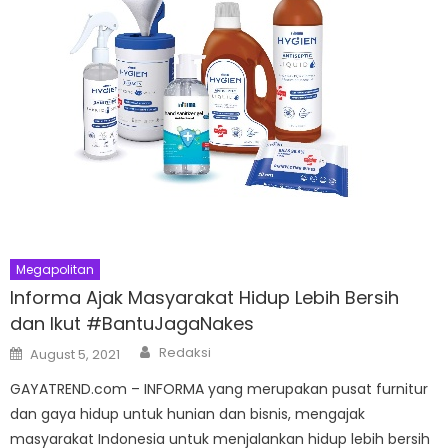
Megapolitan
Informa Ajak Masyarakat Hidup Lebih Bersih
dan Ikut #BantuJagaNakes
Author
Posted
Redaksi
August 5, 2021
on
GAYATREND.com – INFORMA yang merupakan pusat furnitur
dan gaya hidup untuk hunian dan bisnis, mengajak
masyarakat Indonesia untuk menjalankan hidup lebih bersih