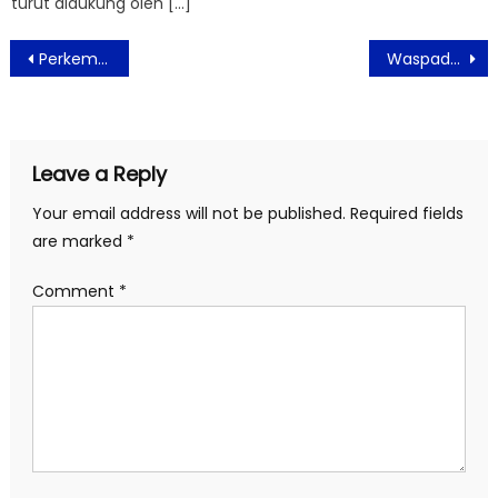
turut didukung oleh […]
Post
Perkembangan Teknologi Digital Percepat Tingkatkan Potensi dan Minat Anak
Waspadai Penyakit Saat Musim Pancaroba
navigation
Leave a Reply
Your email address will not be published.
Required fields
are marked
*
Comment
*