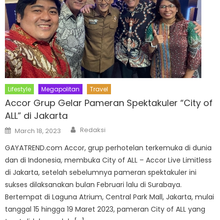
Lifestyle
Megapolitan
Travel
Accor Grup Gelar Pameran Spektakuler “City of
ALL” di Jakarta
Author
Posted
Redaksi
March 18, 2023
on
GAYATREND.com Accor, grup perhotelan terkemuka di dunia
dan di Indonesia, membuka City of ALL – Accor Live Limitless
di Jakarta, setelah sebelumnya pameran spektakuler ini
sukses dilaksanakan bulan Februari lalu di Surabaya.
Bertempat di Laguna Atrium, Central Park Mall, Jakarta, mulai
tanggal 15 hingga 19 Maret 2023, pameran City of ALL yang