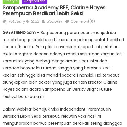
Lifestyle
Megapolitan
Sampoerna Academy BFF, Clarine Hayes:
Perempuan Berdikari Lebih Seksi
Posted
Author
February 19, 2022
Redaksi
Comment(0)
on
GAYATREND.com
– Bagi seorang perempuan, menjadi ibu
rumah tangga tidak berarti menutup peluang untuk berdikari
secara finansial. Pola pikir konvensional seperti ini perlahan
mulai bergeser dengan adanya media sosial dan komunitas-
komunitas yang berbagi pengalaman. Saat ini sudah
semakin banyak ibu rumah tangga yang berbisnis kecil-
kecilan sehingga bisa mandiri secara finansial. Hal tersebut
diungkapkan oleh dokter yang juga konten kreator Clarine
Hayes dalam acara Sampoerna University Bright Future
Festival baru-baru ini.
Dalam webinar bertajuk Miss Independent: Perempuan
Berdikari Lebih Seksi tersebut, relawan vaksinasi ini
mengutarakan bahwa perempuan berdikari sering dianggap