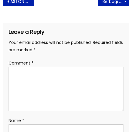
Post
ASTON Kartika Grogol Hotel Bersama Kul-Ind Gelar Festival dan Bazaar UMKM
Berbagi Ta’jil dan Kebahagiaan di Keajaiban Ramadan Aviary Bintaro
navigation
Leave a Reply
Your email address will not be published.
Required fields
are marked
*
Comment
*
Name
*