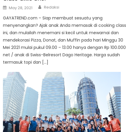
Author
Posted
Redaksi
May 28, 2021
on
GAYATREND.com – Siap membuat sesuatu yang
menyenangkan? Ajak anak Anda memasak di cooking class
ini, dan mulailah menemani si kecil untuk mewarnai dan
mendekorasi Pizza, Donat, dan Muffin pada hari Minggu 30
Mei 2021 mulai pukul 09.00 – 13.00 hanya dengan Rp 100.000
net / anak di Swiss-Belresort Dago Heritage. Harga sudah
termasuk topi dan […]