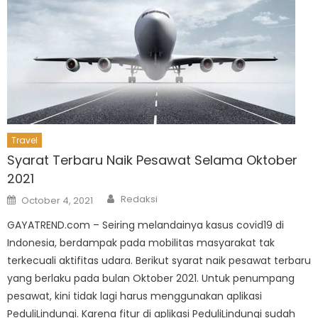
Travel
Syarat Terbaru Naik Pesawat Selama Oktober
2021
Author
Posted
Redaksi
October 4, 2021
on
GAYATREND.com – Seiring melandainya kasus covid19 di
Indonesia, berdampak pada mobilitas masyarakat tak
terkecuali aktifitas udara. Berikut syarat naik pesawat terbaru
yang berlaku pada bulan Oktober 2021. Untuk penumpang
pesawat, kini tidak lagi harus menggunakan aplikasi
PeduliLindungi. Karena fitur di aplikasi PeduliLindungi sudah