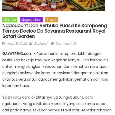
Lifestyle
Megapolitan
Travel
Ngabuburit Dan Berbuka Puasa Ke Kampoeng
Tempo Doeloe De Savanna Restaurant Royal
Safari Garden
Posted
Author
April 9, 2022
Redaksi
Comment(0)
on
GAYATREND.com
– Puasa harus tetap produktif dengan
kesibukan bekerja maupun kegiatan lainya. Oleh karena itu
untuk menghilangkan kebosanan dan menahan rasa lapar
alangkah baiknya jika kamu menyiasati dengan melakukan
aktivitas seru untuk dapat mengalihkan perhatian dari rasa
lapar dan haus.
Salah satu cara aktifitasnya yaitu ngabuburit, cara
ngabuburit yang asyik dan menarik yang bisa kamu coba
dari pada hanya sekedar berburu takjil atau sekedar rebahan