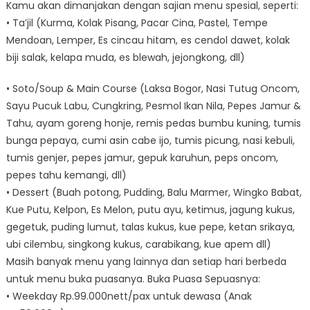
Kamu akan dimanjakan dengan sajian menu spesial, seperti:
• Ta’jil (Kurma, Kolak Pisang, Pacar Cina, Pastel, Tempe
Mendoan, Lemper, Es cincau hitam, es cendol dawet, kolak
biji salak, kelapa muda, es blewah, jejongkong, dll)
• Soto/Soup & Main Course (Laksa Bogor, Nasi Tutug Oncom,
Sayu Pucuk Labu, Cungkring, Pesmol Ikan Nila, Pepes Jamur &
Tahu, ayam goreng honje, remis pedas bumbu kuning, tumis
bunga pepaya, cumi asin cabe ijo, tumis picung, nasi kebuli,
tumis genjer, pepes jamur, gepuk karuhun, peps oncom,
pepes tahu kemangi, dll)
• Dessert (Buah potong, Pudding, Balu Marmer, Wingko Babat,
Kue Putu, Kelpon, Es Melon, putu ayu, ketimus, jagung kukus,
gegetuk, puding lumut, talas kukus, kue pepe, ketan srikaya,
ubi cilembu, singkong kukus, carabikang, kue apem dll)
Masih banyak menu yang lainnya dan setiap hari berbeda
untuk menu buka puasanya. Buka Puasa Sepuasnya:
• Weekday Rp.99.000nett/pax untuk dewasa (Anak