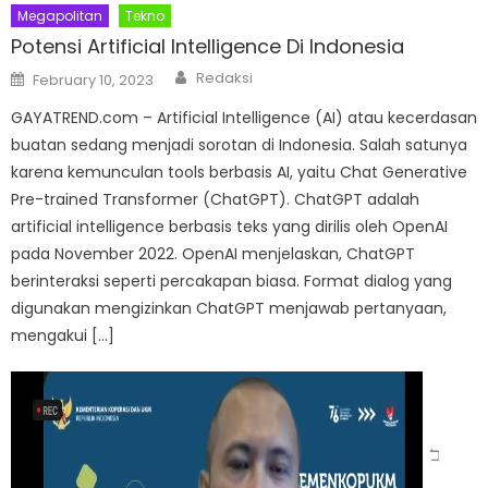
Megapolitan
Tekno
Potensi Artificial Intelligence Di Indonesia
Author
Posted
Redaksi
February 10, 2023
on
GAYATREND.com – Artificial Intelligence (AI) atau kecerdasan
buatan sedang menjadi sorotan di Indonesia. Salah satunya
karena kemunculan tools berbasis AI, yaitu Chat Generative
Pre-trained Transformer (ChatGPT). ChatGPT adalah
artificial intelligence berbasis teks yang dirilis oleh OpenAI
pada November 2022. OpenAI menjelaskan, ChatGPT
berinteraksi seperti percakapan biasa. Format dialog yang
digunakan mengizinkan ChatGPT menjawab pertanyaan,
mengakui […]