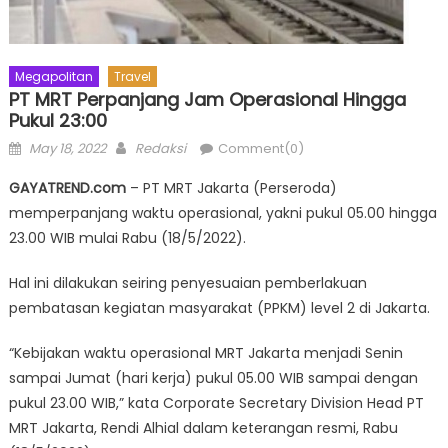
Megapolitan
Travel
PT MRT Perpanjang Jam Operasional Hingga
Pukul 23:00
Posted
Author
May 18, 2022
Redaksi
Comment(0)
on
GAYATREND.com
– PT MRT Jakarta (Perseroda)
memperpanjang waktu operasional, yakni pukul 05.00 hingga
23.00 WIB mulai Rabu (18/5/2022).
Hal ini dilakukan seiring penyesuaian pemberlakuan
pembatasan kegiatan masyarakat (PPKM) level 2 di Jakarta.
“Kebijakan waktu operasional MRT Jakarta menjadi Senin
sampai Jumat (hari kerja) pukul 05.00 WIB sampai dengan
pukul 23.00 WIB,” kata Corporate Secretary Division Head PT
MRT Jakarta, Rendi Alhial dalam keterangan resmi, Rabu