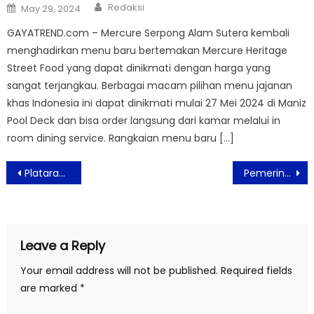
Author
Posted
Redaksi
May 29, 2024
on
GAYATREND.com – Mercure Serpong Alam Sutera kembali
menghadirkan menu baru bertemakan Mercure Heritage
Street Food yang dapat dinikmati dengan harga yang
sangat terjangkau. Berbagai macam pilihan menu jajanan
khas Indonesia ini dapat dinikmati mulai 27 Mei 2024 di Maniz
Pool Deck dan bisa order langsung dari kamar melalui in
room dining service. Rangkaian menu baru […]
Post
Plataran Menjangan Bali Dinobatkan Sebagai Destinasi Pariwisata dengan Resort Terbaik di Dunia
Pemerintah Longgarkan Aturan, Pelaku Perjalanan Tak Perlu Tes PCR
navigation
Leave a Reply
Your email address will not be published.
Required fields
are marked
*