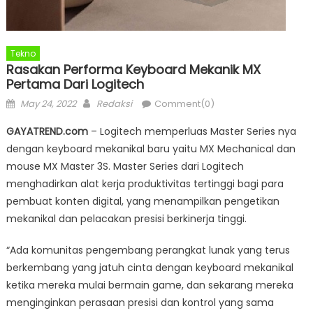
Tekno
Rasakan Performa Keyboard Mekanik MX
Pertama Dari Logitech
Posted
Author
May 24, 2022
Redaksi
Comment(0)
on
GAYATREND.com
– Logitech memperluas Master Series nya
dengan keyboard mekanikal baru yaitu MX Mechanical dan
mouse MX Master 3S. Master Series dari Logitech
menghadirkan alat kerja produktivitas tertinggi bagi para
pembuat konten digital, yang menampilkan pengetikan
mekanikal dan pelacakan presisi berkinerja tinggi.
“Ada komunitas pengembang perangkat lunak yang terus
berkembang yang jatuh cinta dengan keyboard mekanikal
ketika mereka mulai bermain game, dan sekarang mereka
menginginkan perasaan presisi dan kontrol yang sama