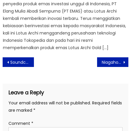
penyedia produk emas investasi unggul di Indonesia, PT
Elang Mulia Abadi Sempurna (PT EMAS) atau ​Lotus Archi
kembali memberikan inovasi terbaru. Terus menggiatkan
kebiasaan berinvestasi emas kepada masyarakat Indonesia,
kali ini Lotus Archi menggandeng perusahaan teknologi
Indonesia Tokopedia dan pada hari ini resmi
memperkenalkan produk emas Lotus Archi Gold […]
Post
Soundcore Wakey Tawarkan Solusi Tidur Anda Hingga Mengisi Daya Ponsel
Niagahoster Berikan Edukasi Digital Untuk Pelaku UMKM dan Startup
navigation
Leave a Reply
Your email address will not be published.
Required fields
are marked
*
Comment
*