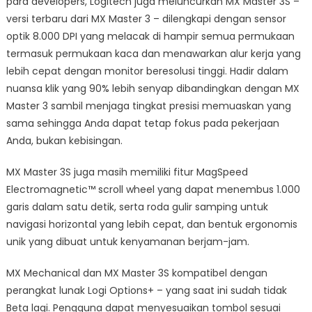
para developers, Logitech juga meluncurkan MX Master 3S –
versi terbaru dari MX Master 3 – dilengkapi dengan sensor
optik 8.000 DPI yang melacak di hampir semua permukaan
termasuk permukaan kaca dan menawarkan alur kerja yang
lebih cepat dengan monitor beresolusi tinggi. Hadir dalam
nuansa klik yang 90% lebih senyap dibandingkan dengan MX
Master 3 sambil menjaga tingkat presisi memuaskan yang
sama sehingga Anda dapat tetap fokus pada pekerjaan
Anda, bukan kebisingan.
MX Master 3S juga masih memiliki fitur MagSpeed
Electromagnetic™ scroll wheel yang dapat menembus 1.000
garis dalam satu detik, serta roda gulir samping untuk
navigasi horizontal yang lebih cepat, dan bentuk ergonomis
unik yang dibuat untuk kenyamanan berjam-jam.
MX Mechanical dan MX Master 3S kompatibel dengan
perangkat lunak Logi Options+ – yang saat ini sudah tidak
Beta lagi. Pengguna dapat menyesuaikan tombol sesuai