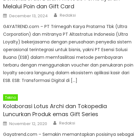
Melalui Poin dan Gift Card
Author
Posted
Redaksi
December 13, 2024
on
GAYATREND.com – PT Trimegah Karya Pratama Tbk (Ultra
Corporation) dan mitranya PT Altastratus Indonesia (Ultra
Loyalty) bekerjasama dengan perusahaan penyedia sistem
operasional terintegrasi untuk bisnis, yakni PT Esensi Solusi
Buana (ESB) dalam memfasilitasi metode pembayaran
terbaru dengan menggunakan voucher dan penukaran poin
loyalty secara langsung dalam ekosistem aplikasi kasir dari
ESB. ESB: Transformasi Digital di […]
Tekno
Kolaborasi Lotus Archi dan Tokopedia
Luncurkan Produk emas Gift Series
Author
Posted
Redaksi
November 12, 2020
on
Gayatrend.com – Semakin memantapkan posisinya sebagai