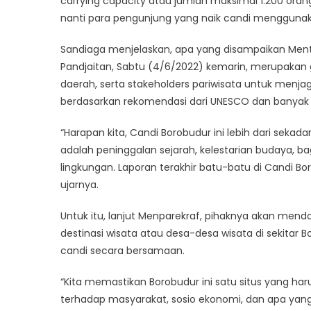
carrying capacity atau jumlah maksimal 1.200 oran
nanti para pengunjung yang naik candi menggunaka
Sandiaga menjelaskan, apa yang disampaikan Mente
Pandjaitan, Sabtu (4/6/2022) kemarin, merupakan
daerah, serta stakeholders pariwisata untuk menj
berdasarkan rekomendasi dari UNESCO dan banyak 
“Harapan kita, Candi Borobudur ini lebih dari sekada
adalah peninggalan sejarah, kelestarian budaya, 
lingkungan. Laporan terakhir batu-batu di Candi B
ujarnya.
Untuk itu, lanjut Menparekraf, pihaknya akan mend
destinasi wisata atau desa-desa wisata di sekitar 
candi secara bersamaan.
“Kita memastikan Borobudur ini satu situs yang har
terhadap masyarakat, sosio ekonomi, dan apa yang k