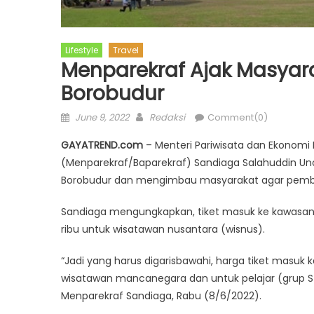
Lifestyle
Travel
Menparekraf Ajak Masyar
Borobudur
Posted
Author
June 9, 2022
Redaksi
Comment(0)
on
GAYATREND.com
– Menteri Pariwisata dan Ekonomi 
(Menparekraf/Baparekraf) Sandiaga Salahuddin Un
Borobudur dan mengimbau masyarakat agar pemba
Sandiaga mengungkapkan, tiket masuk ke kawasan 
ribu untuk wisatawan nusantara (wisnus).
“Jadi yang harus digarisbawahi, harga tiket masuk 
wisatawan mancanegara dan untuk pelajar (grup Stu
Menparekraf Sandiaga, Rabu (8/6/2022).