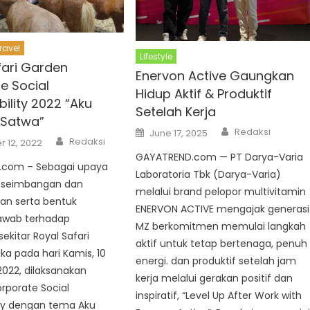
ravel
Lifestyle
fari Garden
Enervon Active Gaungkan
e Social
Hidup Aktif & Produktif
ility 2022 “Aku
Setelah Kerja
 Satwa”
Author
Posted
Redaksi
June 17, 2025
Author
on
Redaksi
 12, 2022
GAYATREND.com — PT Darya-Varia
com – Sebagai upaya
Laboratoria Tbk (Darya-Varia)
eseimbangan dan
melalui brand pelopor multivitamin
an serta bentuk
ENERVON ACTIVE mengajak generasi
awab terhadap
MZ berkomitmen memulai langkah
ekitar Royal Safari
aktif untuk tetap bertenaga, penuh
a pada hari Kamis, 10
energi. dan produktif setelah jam
022, dilaksanakan
kerja melalui gerakan positif dan
rporate Social
inspiratif, “Level Up After Work with
lty dengan tema Aku