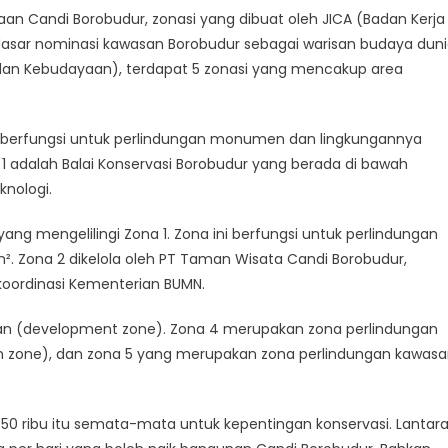
an Candi Borobudur, zonasi yang dibuat oleh JICA (Badan Kerja
dasar nominasi kawasan Borobudur sebagai warisan budaya dun
 dan Kebudayaan), terdapat 5 zonasi yang mencakup area
g berfungsi untuk perlindungan monumen dan lingkungannya
 1 adalah Balai Konservasi Borobudur yang berada di bawah
knologi.
g mengelilingi Zona 1. Zona ini berfungsi untuk perlindungan
m². Zona 2 dikelola oleh PT Taman Wisata Candi Borobudur,
koordinasi Kementerian BUMN.
 (development zone). Zona 4 merupakan zona perlindungan
ion zone), dan zona 5 yang merupakan zona perlindungan kawas
p750 ribu itu semata-mata untuk kepentingan konservasi. Lantar