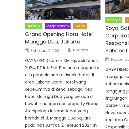
Lifestyle
T
Lifestyle
Megapolitan
Travel
Royal Sa
Grand Opening Horu Hotel
Corporat
Mangga Dua, Jakarta
Responsib
Author
Posted
Sahabat
Redaksi
February 5, 2024
on
Posted
November
GAYATREND.com – Mengawali tahun
on
2024, PT Inti Elok Persada mengambil
GAYATREND.
alih pengelolaan midscale hotel di
menjaga k
area Jakarta Utara. Hotel yang
keharmonis
sebelumnya di kenal sebagai Neo
tanggung j
Hotel Mangga Dua yang berada di
lingkungan s
bawah naungan dari property Group
Garden, mak
Archipelago International, yang
November 2
berada di Jl. Mangga Dua Square
kegiatan Co
pada hari Jum’at, 2 Februari 2024 ini
Responsibi