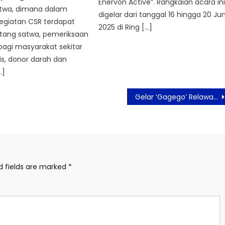
Enervon Active”. Rangkaian acara in
twa, dimana dalam
digelar dari tanggal 16 hingga 20 Jun
egiatan CSR terdapat
2025 di Ring […]
ntang satwa, pemeriksaan
agi masyarakat sekitar
is, donor darah dan
…]
Gelar ‘Gagego’ Relawan Plat K Nyatakan Setia dan 2024 Nderek Jokowi
d fields are marked
*