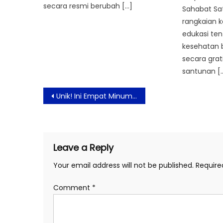
secara resmi berubah […]
Sahabat Sa
rangkaian k
edukasi te
kesehatan b
secara grat
santunan [
Post
Unik! Ini Empat Minuman dan Makanan ala Jepang yang Gak Biasa Hadir di Pasaran
navigation
Leave a Reply
Your email address will not be published.
Require
Comment
*