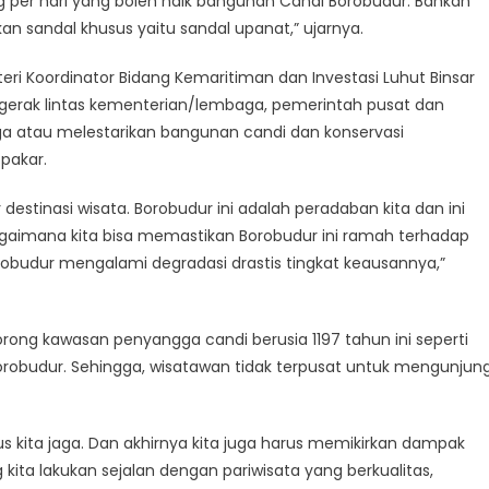
g per hari yang boleh naik bangunan Candi Borobudur. Bahkan
n sandal khusus yaitu sandal upanat,” ujarnya.
ri Koordinator Bidang Kemaritiman dan Investasi Luhut Binsar
 gerak lintas kementerian/lembaga, pemerintah pusat dan
aga atau melestarikan bangunan candi dan konservasi
pakar.
r destinasi wisata. Borobudur ini adalah peradaban kita dan ini
bagaimana kita bisa memastikan Borobudur ini ramah terhadap
orobudur mengalami degradasi drastis tingkat keausannya,”
orong kawasan penyangga candi berusia 1197 tahun ini seperti
Borobudur. Sehingga, wisatawan tidak terpusat untuk mengunjung
us kita jaga. Dan akhirnya kita juga harus memikirkan dampak
ita lakukan sejalan dengan pariwisata yang berkualitas,