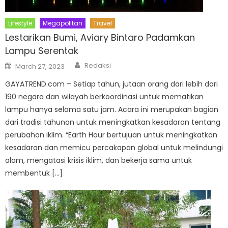
Lifestyle
Megapolitan
Travel
Lestarikan Bumi, Aviary Bintaro Padamkan
Lampu Serentak
Author
Posted
Redaksi
March 27, 2023
on
GAYATREND.com – Setiap tahun, jutaan orang dari lebih dari
190 negara dan wilayah berkoordinasi untuk mematikan
lampu hanya selama satu jam. Acara ini merupakan bagian
dari tradisi tahunan untuk meningkatkan kesadaran tentang
perubahan iklim. “Earth Hour bertujuan untuk meningkatkan
kesadaran dan memicu percakapan global untuk melindungi
alam, mengatasi krisis iklim, dan bekerja sama untuk
membentuk […]