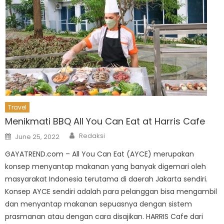
Travel
Menikmati BBQ All You Can Eat at Harris Cafe
Author
Posted
Redaksi
June 25, 2022
on
GAYATREND.com – All You Can Eat (AYCE) merupakan
konsep menyantap makanan yang banyak digemari oleh
masyarakat Indonesia terutama di daerah Jakarta sendiri.
Konsep AYCE sendiri adalah para pelanggan bisa mengambil
dan menyantap makanan sepuasnya dengan sistem
prasmanan atau dengan cara disajikan. HARRIS Cafe dari