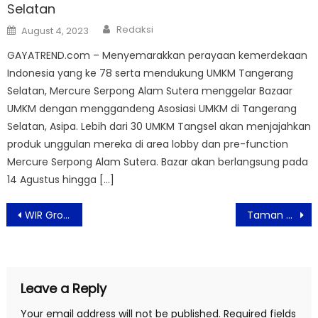
Selatan
Author
Posted
Redaksi
August 4, 2023
on
GAYATREND.com – Menyemarakkan perayaan kemerdekaan
Indonesia yang ke 78 serta mendukung UMKM Tangerang
Selatan, Mercure Serpong Alam Sutera menggelar Bazaar
UMKM dengan menggandeng Asosiasi UMKM di Tangerang
Selatan, Asipa. Lebih dari 30 UMKM Tangsel akan menjajahkan
produk unggulan mereka di area lobby dan pre-function
Mercure Serpong Alam Sutera. Bazar akan berlangsung pada
14 Agustus hingga […]
Post
WIR Group Jalin Kerja Sama dengan Benings Indonesia, Hadirkan Layanan Kecantikan di Metaverse
Taman Tebet Ecopark Tutup Hingga Akhir Juni 2022
navigation
Leave a Reply
Your email address will not be published.
Required fields