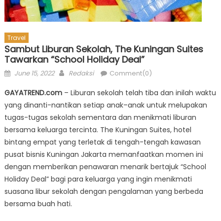
Travel
Sambut Liburan Sekolah, The Kuningan Suites
Tawarkan “School Holiday Deal”
Posted
Author
June 15, 2022
Redaksi
Comment(0)
on
GAYATREND.com
– Liburan sekolah telah tiba dan inilah waktu
yang dinanti-nantikan setiap anak–anak untuk melupakan
tugas-tugas sekolah sementara dan menikmati liburan
bersama keluarga tercinta. The Kuningan Suites, hotel
bintang empat yang terletak di tengah-tengah kawasan
pusat bisnis Kuningan Jakarta memanfaatkan momen ini
dengan memberikan penawaran menarik bertajuk “School
Holiday Deal” bagi para keluarga yang ingin menikmati
suasana libur sekolah dengan pengalaman yang berbeda
bersama buah hati.