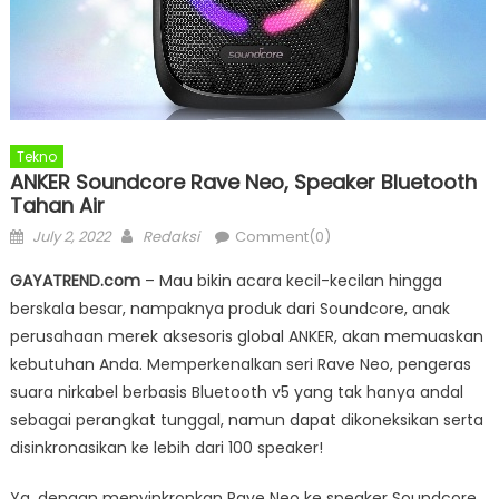
Tekno
ANKER Soundcore Rave Neo, Speaker Bluetooth
Tahan Air
Posted
Author
July 2, 2022
Redaksi
Comment(0)
on
GAYATREND.com
– Mau bikin acara kecil-kecilan hingga
berskala besar, nampaknya produk dari Soundcore, anak
perusahaan merek aksesoris global ANKER, akan memuaskan
kebutuhan Anda. Memperkenalkan seri Rave Neo, pengeras
suara nirkabel berbasis Bluetooth v5 yang tak hanya andal
sebagai perangkat tunggal, namun dapat dikoneksikan serta
disinkronasikan ke lebih dari 100 speaker!
Ya, dengan menyinkronkan Rave Neo ke speaker Soundcore