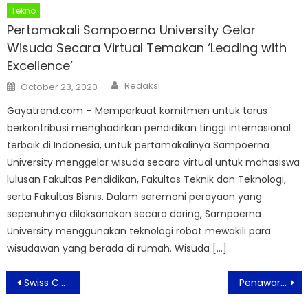
Tekno
Pertamakali Sampoerna University Gelar
Wisuda Secara Virtual Temakan ‘Leading with
Excellence’
Author
Posted
Redaksi
October 23, 2020
on
Gayatrend.com – Memperkuat komitmen untuk terus
berkontribusi menghadirkan pendidikan tinggi internasional
terbaik di Indonesia, untuk pertamakalinya Sampoerna
University menggelar wisuda secara virtual untuk mahasiswa
lulusan Fakultas Pendidikan, Fakultas Teknik dan Teknologi,
serta Fakultas Bisnis. Dalam seremoni perayaan yang
sepenuhnya dilaksanakan secara daring, Sampoerna
University menggunakan teknologi robot mewakili para
wisudawan yang berada di rumah. Wisuda […]
Post
Swiss Cafe Pondok Indah Persembahankan ‘Kanda Brother Live Concert Pop Rock Evening’
Penawaran Istimewa Swiss-Belhotel Serpong di Hari Jadi ke-3 Tahun
navigation