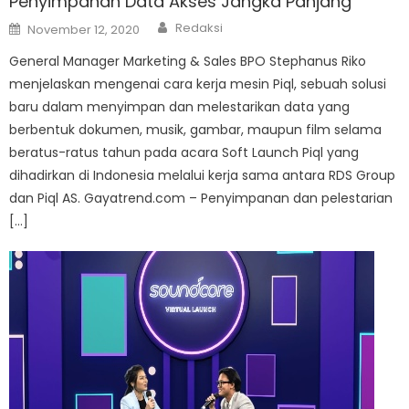
Penyimpanan Data Akses Jangka Panjang
Author
Posted
Redaksi
November 12, 2020
on
General Manager Marketing & Sales BPO Stephanus Riko
menjelaskan mengenai cara kerja mesin Piql, sebuah solusi
baru dalam menyimpan dan melestarikan data yang
berbentuk dokumen, musik, gambar, maupun film selama
beratus-ratus tahun pada acara Soft Launch Piql yang
dihadirkan di Indonesia melalui kerja sama antara RDS Group
dan Piql AS. Gayatrend.com – Penyimpanan dan pelestarian
[…]