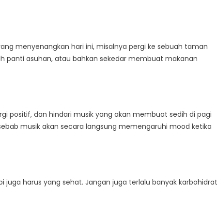
ang menyenangkan hari ini, misalnya pergi ke sebuah taman
ah panti asuhan, atau bahkan sekedar membuat makanan
gi positif, dan hindari musik yang akan membuat sedih di pagi
ng, sebab musik akan secara langsung memengaruhi mood ketika
i juga harus yang sehat. Jangan juga terlalu banyak karbohidra