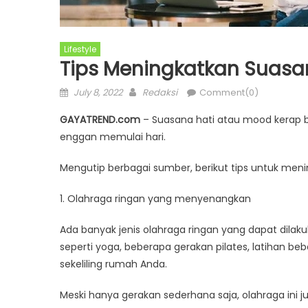
Lifestyle
Tips Meningkatkan Suasana
Posted
Author
July 8, 2022
Redaksi
Comment(0)
on
GAYATREND.com
– Suasana hati atau mood kerap be
enggan memulai hari.
Mengutip berbagai sumber, berikut tips untuk menin
1. Olahraga ringan yang menyenangkan
Ada banyak jenis olahraga ringan yang dapat dila
seperti yoga, beberapa gerakan pilates, latihan beb
sekeliling rumah Anda.
Meski hanya gerakan sederhana saja, olahraga i