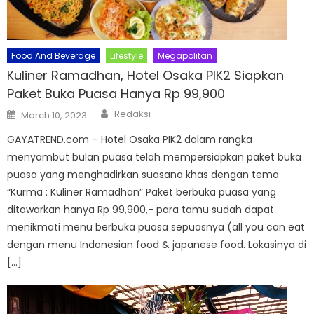
Food And Beverage
Lifestyle
Megapolitan
Kuliner Ramadhan, Hotel Osaka PIK2 Siapkan
Paket Buka Puasa Hanya Rp 99,900
Author
Posted
Redaksi
March 10, 2023
on
GAYATREND.com – Hotel Osaka PIK2 dalam rangka
menyambut bulan puasa telah mempersiapkan paket buka
puasa yang menghadirkan suasana khas dengan tema
“Kurma : Kuliner Ramadhan” Paket berbuka puasa yang
ditawarkan hanya Rp 99,900,- para tamu sudah dapat
menikmati menu berbuka puasa sepuasnya (all you can eat
dengan menu Indonesian food & japanese food. Lokasinya di
[…]