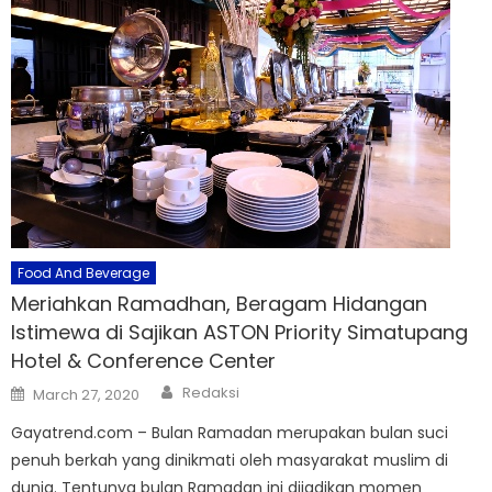
Food And Beverage
Meriahkan Ramadhan, Beragam Hidangan
Istimewa di Sajikan ASTON Priority Simatupang
Hotel & Conference Center
Author
Posted
Redaksi
March 27, 2020
on
Gayatrend.com – Bulan Ramadan merupakan bulan suci
penuh berkah yang dinikmati oleh masyarakat muslim di
dunia. Tentunya bulan Ramadan ini dijadikan momen