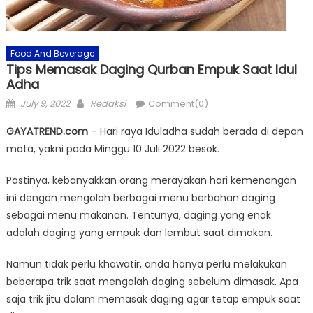
Food And Beverage
Tips Memasak Daging Qurban Empuk Saat Idul
Adha
Posted
Author
July 9, 2022
Redaksi
Comment(0)
on
GAYATREND.com
– Hari raya Iduladha sudah berada di depan
mata, yakni pada Minggu 10 Juli 2022 besok.
Pastinya, kebanyakkan orang merayakan hari kemenangan
ini dengan mengolah berbagai menu berbahan daging
sebagai menu makanan. Tentunya, daging yang enak
adalah daging yang empuk dan lembut saat dimakan.
Namun tidak perlu khawatir, anda hanya perlu melakukan
beberapa trik saat mengolah daging sebelum dimasak. Apa
saja trik jitu dalam memasak daging agar tetap empuk saat