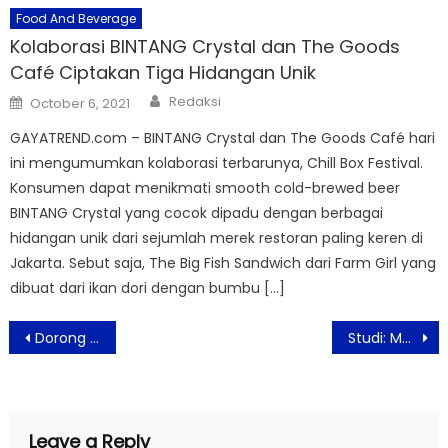
Food And Beverage
Kolaborasi BINTANG Crystal dan The Goods
Café Ciptakan Tiga Hidangan Unik
Author
Posted
Redaksi
October 6, 2021
on
GAYATREND.com – BINTANG Crystal dan The Goods Café hari
ini mengumumkan kolaborasi terbarunya, Chill Box Festival.
Konsumen dapat menikmati smooth cold-brewed beer
BINTANG Crystal yang cocok dipadu dengan berbagai
hidangan unik dari sejumlah merek restoran paling keren di
Jakarta. Sebut saja, The Big Fish Sandwich dari Farm Girl yang
dibuat dari ikan dori dengan bumbu […]
Post
Dorong Generasi Muda Kembangkan Talenta Digital
Studi: Melihat Seni Daring Dapat Tingkatkan Kesejahteraan Batin
navigation
Leave a Reply