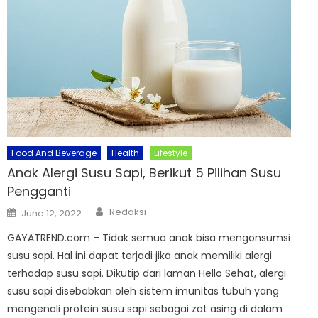
Food And Beverage
Health
Lifestyle
Anak Alergi Susu Sapi, Berikut 5 Pilihan Susu
Pengganti
Author
Posted
Redaksi
June 12, 2022
on
GAYATREND.com – Tidak semua anak bisa mengonsumsi
susu sapi. Hal ini dapat terjadi jika anak memiliki alergi
terhadap susu sapi. Dikutip dari laman Hello Sehat, alergi
susu sapi disebabkan oleh sistem imunitas tubuh yang
mengenali protein susu sapi sebagai zat asing di dalam