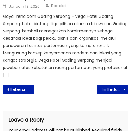
Author
Posted
Redaksi
January 19, 2026
on
GayaTrend.com Gading Serpong – Vega Hotel Gading
Serpong, hotel bintang tiga pilihan utama di kawasan Gading
Serpong, kembali menegaskan komitmennya sebagai
destinasi ideal bagi pelaku bisnis dan organisasi melalui
penawaran fasilitas pertemuan yang komprehensif.
Mengusung konsep kenyamanan modern dan lokasi yang
sangat strategis, Vega Hotel Gading Serpong menjadi
jawaban atas kebutuhan ruang pertemuan yang profesional
[…]
Post
Bebersih Tanpa Pegel Dengan Penghisap Debu Eufy HomeVac S11
Ini Bedanya Cacar Monyet dengan Jerawat
navigation
Leave a Reply
Your email address will not be published.
Required fields