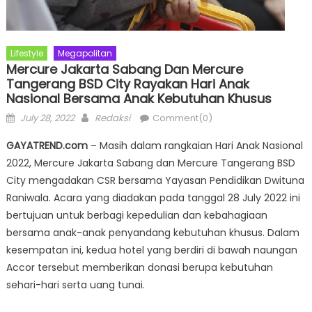
Lifestyle
Megapolitan
Mercure Jakarta Sabang Dan Mercure
Tangerang BSD City Rayakan Hari Anak
Nasional Bersama Anak Kebutuhan Khusus
Posted
Author
July 28, 2022
Redaksi
Comment(0)
on
GAYATREND.com
– Masih dalam rangkaian Hari Anak Nasional
2022, Mercure Jakarta Sabang dan Mercure Tangerang BSD
City mengadakan CSR bersama Yayasan Pendidikan Dwituna
Raniwala. Acara yang diadakan pada tanggal 28 July 2022 ini
bertujuan untuk berbagi kepedulian dan kebahagiaan
bersama anak-anak penyandang kebutuhan khusus. Dalam
kesempatan ini, kedua hotel yang berdiri di bawah naungan
Accor tersebut memberikan donasi berupa kebutuhan
sehari-hari serta uang tunai.