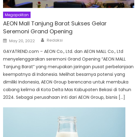
Megapolitan
AEON Mall Tanjung Barat Sukses Gelar
Seremoni Grand Opening
Author
Posted
Redaksi
May 20, 2022
on
GAYATREND.com – AEON Co., Ltd. dan AEON MALL Co., Ltd
menyelenggarakan seremoni Grand Opening “AEON MALL
Tanjung Barat” yang merupakan jaringan pusat perbelanjaan
keempatnya di Indonesia. Melihat besarnya potensi yang
dimiliki Indonesia, AEON Group berencana untuk membuka
cabang kelima di Kota Delta Mas Kabupaten Bekasi di tahun
2024. Sebagai perusahaan inti dari AEON Group, bisnis […]