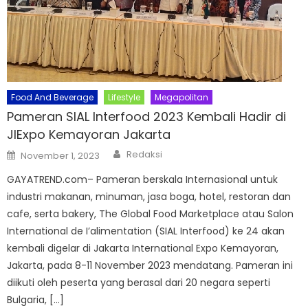
Food And Beverage
Lifestyle
Megapolitan
Pameran SIAL Interfood 2023 Kembali Hadir di
JIExpo Kemayoran Jakarta
Author
Posted
Redaksi
November 1, 2023
on
GAYATREND.com– Pameran berskala Internasional untuk
industri makanan, minuman, jasa boga, hotel, restoran dan
cafe, serta bakery, The Global Food Marketplace atau Salon
International de I’alimentation (SIAL Interfood) ke 24 akan
kembali digelar di Jakarta International Expo Kemayoran,
Jakarta, pada 8-11 November 2023 mendatang. Pameran ini
diikuti oleh peserta yang berasal dari 20 negara seperti
Bulgaria, […]