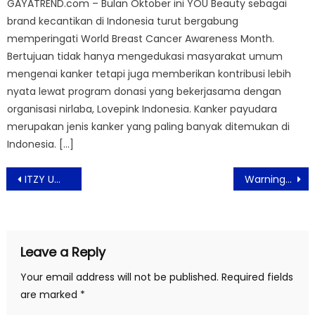
GAYATREND.com – Bulan Oktober ini YOU Beauty sebagai
brand kecantikan di Indonesia turut bergabung
memperingati World Breast Cancer Awareness Month.
Bertujuan tidak hanya mengedukasi masyarakat umum
mengenai kanker tetapi juga memberikan kontribusi lebih
nyata lewat program donasi yang bekerjasama dengan
organisasi nirlaba, Lovepink Indonesia. Kanker payudara
merupakan jenis kanker yang paling banyak ditemukan di
Indonesia. […]
Post
ITZY Umumkan Sabagai Brand Ambassador Global Terbaru Charles & Keith
Warning Flashing Light Untuk Penderita Epilepsi dan Anak-anak Nonton Film Pengabdi Setan 2
navigation
Leave a Reply
Your email address will not be published.
Required fields
are marked
*