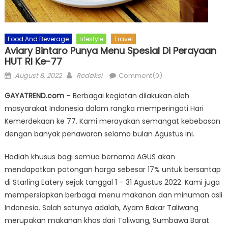
Food And Beverage
Lifestyle
Travel
Aviary Bintaro Punya Menu Spesial Di Perayaan
HUT RI Ke-77
Posted
Author
August 8, 2022
Redaksi
Comment(0)
on
GAYATREND.com
– Berbagai kegiatan dilakukan oleh
masyarakat Indonesia dalam rangka memperingati Hari
Kemerdekaan ke 77. Kami merayakan semangat kebebasan
dengan banyak penawaran selama bulan Agustus ini.
Hadiah khusus bagi semua bernama AGUS akan
mendapatkan potongan harga sebesar 17% untuk bersantap
di Starling Eatery sejak tanggal 1 – 31 Agustus 2022. Kami juga
mempersiapkan berbagai menu makanan dan minuman asli
Indonesia. Salah satunya adalah, Ayam Bakar Taliwang
merupakan makanan khas dari Taliwang, Sumbawa Barat