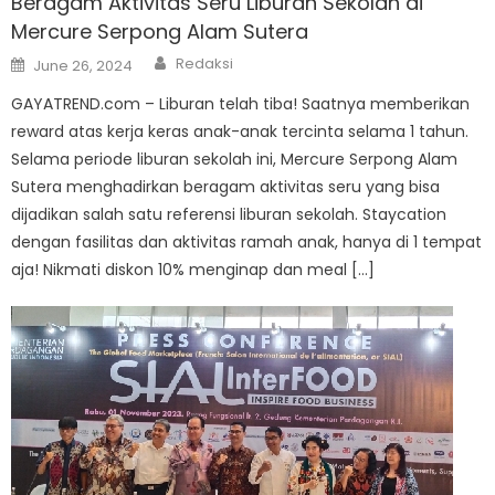
Beragam Aktivitas Seru Liburan Sekolah di
Mercure Serpong Alam Sutera
Author
Posted
Redaksi
June 26, 2024
on
GAYATREND.com – Liburan telah tiba! Saatnya memberikan
reward atas kerja keras anak-anak tercinta selama 1 tahun.
Selama periode liburan sekolah ini, Mercure Serpong Alam
Sutera menghadirkan beragam aktivitas seru yang bisa
dijadikan salah satu referensi liburan sekolah. Staycation
dengan fasilitas dan aktivitas ramah anak, hanya di 1 tempat
aja! Nikmati diskon 10% menginap dan meal […]