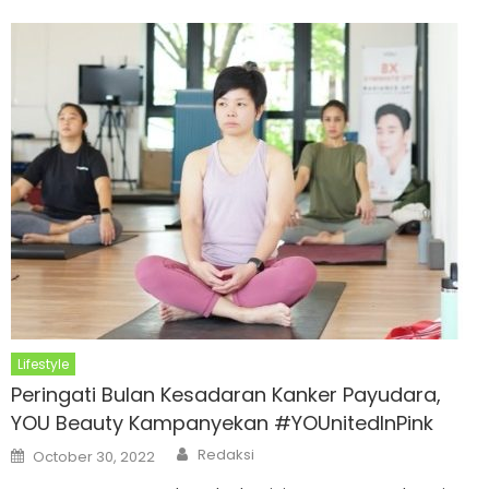
Lifestyle
Peringati Bulan Kesadaran Kanker Payudara,
YOU Beauty Kampanyekan #YOUnitedInPink
Author
Posted
Redaksi
October 30, 2022
on