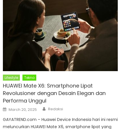
Lifestyle
Tekno
HUAWEI Mate X6: Smartphone Lipat
Revolusioner dengan Desain Elegan dan
Performa Unggul
Author
Posted
Redaksi
March 20, 2025
on
GAYATREND.com – Huawei Device Indonesia hari ini resmi
meluncurkan HUAWEI Mate X6, smartphone lipat yang