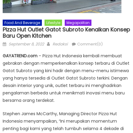
Food And Beverage
Lifestyle
Megapolitan
Pizza Hut Outlet Gatot Subroto Kenalkan Konsep
Baru Open Kitchen
Posted
Author
September 8, 2022
Redaksi
Comment(0)
on
GAYATREND.com
– Pizza Hut Indonesia kembali membuat
gebrakan dengan memperkenalkan konsep terbaru di Outlet
Gatot Subroto yang kini hadir dengan menu-menu istimewa
yang hanya tersedia di Outlet Gatot Subroto terkini. Dengan
desain interior yang unik, outlet terbaru ini menghadirkan
pengalaman berbeda untuk menikmati inovasi menu baru
bersama orang terdekat.
Stephen James McCarthy, Managing Director Pizza Hut
Indonesia menyampaikan, “Ini merupakan momentum
penting bagi kami yang telah tumbuh selama 4 dekade di