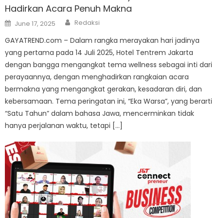
Hadirkan Acara Penuh Makna
Author
Posted
Redaksi
June 17, 2025
on
GAYATREND.com – Dalam rangka merayakan hari jadinya
yang pertama pada 14 Juli 2025, Hotel Tentrem Jakarta
dengan bangga mengangkat tema wellness sebagai inti dari
perayaannya, dengan menghadirkan rangkaian acara
bermakna yang mengangkat gerakan, kesadaran diri, dan
kebersamaan. Tema peringatan ini, “Eka Warsa”, yang berarti
“Satu Tahun” dalam bahasa Jawa, mencerminkan tidak
hanya perjalanan waktu, tetapi […]