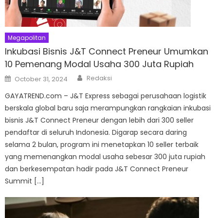
Megapolitan
Inkubasi Bisnis J&T Connect Preneur Umumkan
10 Pemenang Modal Usaha 300 Juta Rupiah
Author
Posted
Redaksi
October 31, 2024
on
GAYATREND.com – J&T Express sebagai perusahaan logistik
berskala global baru saja merampungkan rangkaian inkubasi
bisnis J&T Connect Preneur dengan lebih dari 300 seller
pendaftar di seluruh Indonesia. Digarap secara daring
selama 2 bulan, program ini menetapkan 10 seller terbaik
yang memenangkan modal usaha sebesar 300 juta rupiah
dan berkesempatan hadir pada J&T Connect Preneur
Summit […]