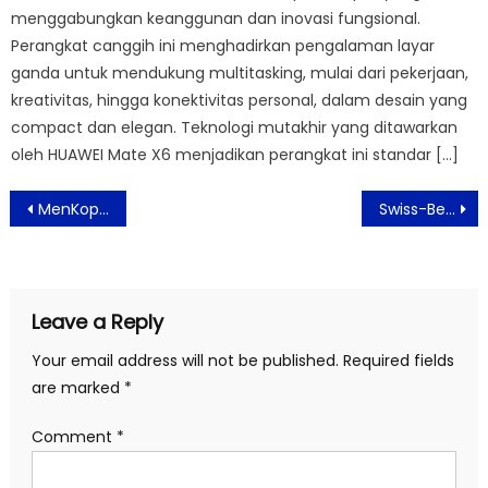
menggabungkan keanggunan dan inovasi fungsional.
Perangkat canggih ini menghadirkan pengalaman layar
ganda untuk mendukung multitasking, mulai dari pekerjaan,
kreativitas, hingga konektivitas personal, dalam desain yang
compact dan elegan. Teknologi mutakhir yang ditawarkan
oleh HUAWEI Mate X6 menjadikan perangkat ini standar […]
Post
MenKopUKM Dorong Brand Lokal Masuk Ekosistem Bisnis Fashion Global
Swiss-Belhotel Mangga Besar Berkunjung ke SLB BC Harapan Ibu
navigation
Leave a Reply
Your email address will not be published.
Required fields
are marked
*
Comment
*