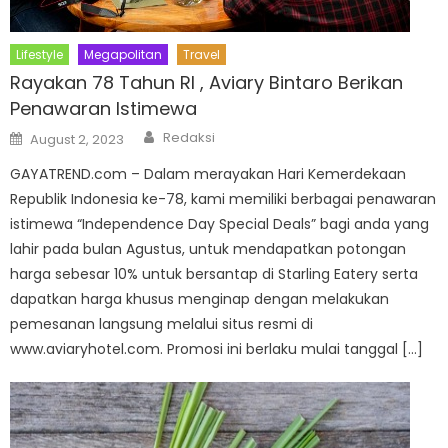
Lifestyle
Megapolitan
Travel
Rayakan 78 Tahun RI , Aviary Bintaro Berikan
Penawaran Istimewa
Author
Posted
Redaksi
August 2, 2023
on
GAYATREND.com – Dalam merayakan Hari Kemerdekaan
Republik Indonesia ke-78, kami memiliki berbagai penawaran
istimewa “Independence Day Special Deals” bagi anda yang
lahir pada bulan Agustus, untuk mendapatkan potongan
harga sebesar 10% untuk bersantap di Starling Eatery serta
dapatkan harga khusus menginap dengan melakukan
pemesanan langsung melalui situs resmi di
www.aviaryhotel.com. Promosi ini berlaku mulai tanggal […]