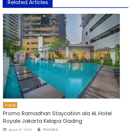
Related Articles
Travel
Promo Ramadhan Staycation ala éL Hotel
Royale Jakarta Kelapa Gading
Author
Posted
Redaksi
April 21, 2021