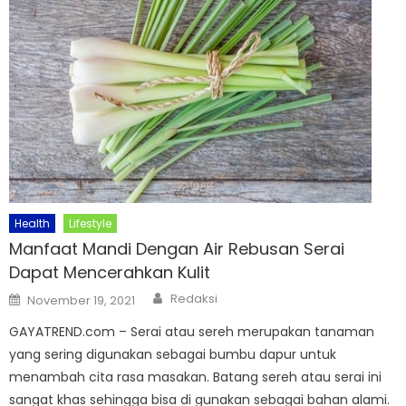
Health
Lifestyle
Manfaat Mandi Dengan Air Rebusan Serai
Dapat Mencerahkan Kulit
Author
Posted
Redaksi
November 19, 2021
on
GAYATREND.com – Serai atau sereh merupakan tanaman
yang sering digunakan sebagai bumbu dapur untuk
menambah cita rasa masakan. Batang sereh atau serai ini
sangat khas sehingga bisa di gunakan sebagai bahan alami.