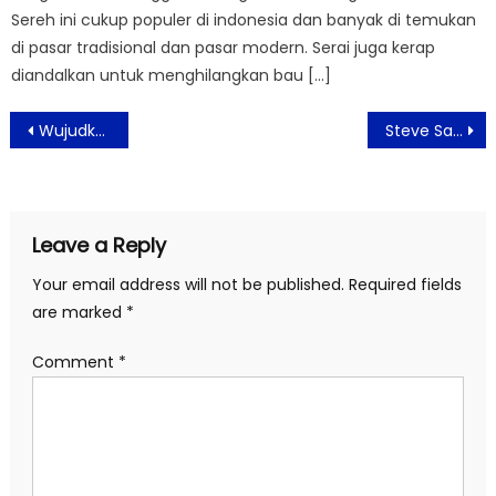
Sereh ini cukup populer di indonesia dan banyak di temukan
di pasar tradisional dan pasar modern. Serai juga kerap
diandalkan untuk menghilangkan bau […]
Post
Wujudkan Pernikahan Impian di Aston Bogor Hotel & Resort
Steve Salon Solusi untuk Menjadi Cantik Mempesona
navigation
Leave a Reply
Your email address will not be published.
Required fields
are marked
*
Comment
*