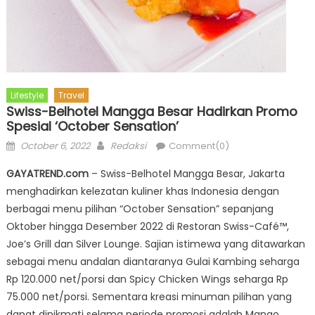
Lifestyle
Travel
Swiss-Belhotel Mangga Besar Hadirkan Promo
Spesial ‘October Sensation’
Posted
Author
October 6, 2022
Redaksi
Comment(0)
on
GAYATREND.com
– Swiss-Belhotel Mangga Besar, Jakarta
menghadirkan kelezatan kuliner khas Indonesia dengan
berbagai menu pilihan “October Sensation” sepanjang
Oktober hingga Desember 2022 di Restoran Swiss-Café™,
Joe’s Grill dan Silver Lounge. Sajian istimewa yang ditawarkan
sebagai menu andalan diantaranya Gulai Kambing seharga
Rp 120.000 net/porsi dan Spicy Chicken Wings seharga Rp
75.000 net/porsi. Sementara kreasi minuman pilihan yang
dapat dinikmati selama periode promosi adalah Mango