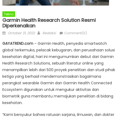
Tekno
Garmin Health Research Solution Resmi
Diperkenalkan
Posted
Author
October 31, 2022
Redaksi
Comment(0)
on
GAYATREND.com
– Garmin Health, penyedia smartwatch
global terkemuka, pelacak kebugaran, dan perusahaan solusi
kesehatan digital, hari ini mengumumkan debut dari Garmin
Health Research Solutions, sebuah literatur online yang
menampilkan lebih dari 500 proyek penelitian dan studi pihak
ketiga yang berhasil mendemonstrasikan bagaimana
perangkat wearable Garmin dan Garmin Health Connected
Ecosystem digunakan untuk mengukur aktivitas dan
biometrik guna membantu memajukan penelitian di bidang
kesehatan.
“Kami bersyukur bahwa ratusan sarjana, ilmuwan, dan dokter