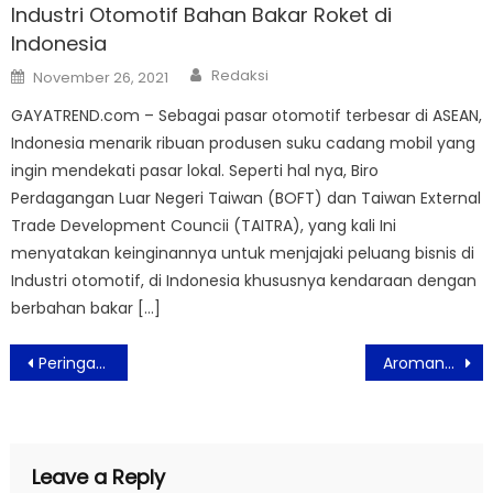
Industri Otomotif Bahan Bakar Roket di
Indonesia
Author
Posted
Redaksi
November 26, 2021
on
GAYATREND.com – Sebagai pasar otomotif terbesar di ASEAN,
Indonesia menarik ribuan produsen suku cadang mobil yang
ingin mendekati pasar lokal. Seperti hal nya, Biro
Perdagangan Luar Negeri Taiwan (BOFT) dan Taiwan External
Trade Development Councii (TAITRA), yang kali Ini
menyatakan keinginannya untuk menjajaki peluang bisnis di
Industri otomotif, di Indonesia khususnya kendaraan dengan
berbahan bakar […]
Post
Peringati Bulan Kesadaran Kanker Payudara, YOU Beauty Kampanyekan #YOUnitedInPink
Aromanya Tahan Lama, Parfum Eydis by Jolaine Didesain Travel Friendly
navigation
Leave a Reply