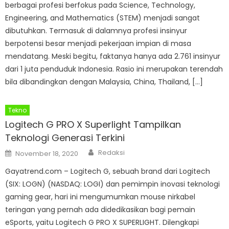
berbagai profesi berfokus pada Science, Technology,
Engineering, and Mathematics (STEM) menjadi sangat
dibutuhkan. Termasuk di dalamnya profesi insinyur
berpotensi besar menjadi pekerjaan impian di masa
mendatang. Meski begitu, faktanya hanya ada 2.761 insinyur
dari 1 juta penduduk Indonesia. Rasio ini merupakan terendah
bila dibandingkan dengan Malaysia, China, Thailand, […]
Tekno
Logitech G PRO X Superlight Tampilkan
Teknologi Generasi Terkini
Author
Posted
Redaksi
November 18, 2020
on
Gayatrend.com – Logitech G, sebuah brand dari Logitech
(SIX: LOGN) (NASDAQ: LOGI) dan pemimpin inovasi teknologi
gaming gear, hari ini mengumumkan mouse nirkabel
teringan yang pernah ada didedikasikan bagi pemain
eSports, yaitu Logitech G PRO X SUPERLIGHT. Dilengkapi