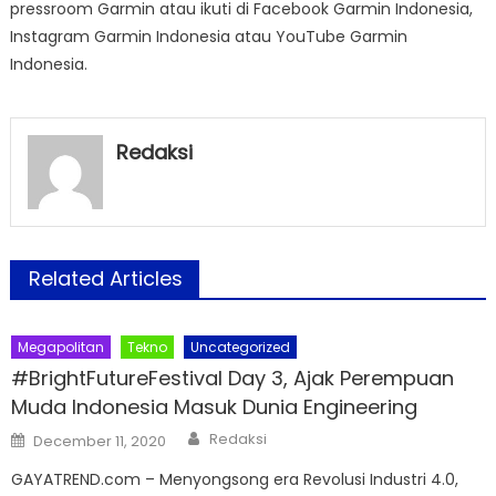
pressroom Garmin atau ikuti di Facebook Garmin Indonesia,
Instagram Garmin Indonesia atau YouTube Garmin
Indonesia.
Redaksi
Related Articles
Megapolitan
Tekno
Uncategorized
#BrightFutureFestival Day 3, Ajak Perempuan
Muda Indonesia Masuk Dunia Engineering
Author
Posted
Redaksi
December 11, 2020
on
GAYATREND.com – Menyongsong era Revolusi Industri 4.0,