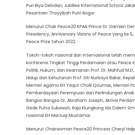
Puri Biya Delodan, Jubillee International School Jak
Pesantren Thoyyibah Putri Bogor.
Menurut Chair Peace20 KPAA Prince Dr. Damien Dem
Presidency, Anniversary Visions of Peace yang ke 5
Peace Prize tahun 2022.
Tokoh-tokoh nasional dan internasional telah memb
konferensi Tingkat Tinggi Perdamaian atau Peace I
Politik, Hukum, dan Keamanan Prof. Dr. Mahfud M.D,
Hidup dan Kehutanan Prof. Siti Nurbaya Bakar, Kepa
Menteri Agama KH Yaqut Cholil Qoumas, Menteri Par
Pemberdayaan Perempuan dan Perlindungan Anak I G
Bangsa-Bangsa Dr. Abraham Joseph, Aktivis Perdama
Gede Putra Sukawati, Raja Klungkung Ida Dalem Sm
nasional KH Marzuqi Mustamar.
Menurut Chairwoman Peace20 Princess Cheryl Halp