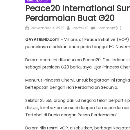
Megapolitan
Peace20 International Su
Perdamaian Buat G20
Posted
Author
November 3, 2022
Redaksi
Comment(0)
on
GAYATREND.com
– Visions of Peace Initiative (V
puncaknya diadakan pada pada tanggal 1-2 November
Dalam acara ini diluncurkan Peace20. Dari Indones
sebagai presiden G20 berikutnya, ujar Princess Ch
Menurut Princess Cheryl, untuk kegiataan ini rangk
bertepatan dengan Hari Perdamaian Sedunia.
Sekitar 25.555 orang dari 53 negara telah berparti
diskusi, lomba-lomba seni dengan tema perdamai
Tertebal di Dunia dengan Pesan Perdamaian”.
Dalam rilis resmi VOP, disebutkan, berbagai kegiat