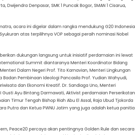
arta, Dwijendra Denpasar, SMK 1 Puncak Bogor, SMAN 1 Cisarua,
atra, acara ini digelar dalam rangka mendukung G20 Indonesi
, Syukuran atas terpilihnya VOP sebagai peraih nominasi Nobel
erikan dukungan langsung untuk inisiatif perdamaian ini lewat
nternational Summit diantaranya Menteri Koordinator Bidang
 Menteri Dalam Negeri Prof. Tito Karnavian, Menteri Lingkungan
la Badan Pembinaan Ideologi Pancasila Prof. Yudian Wahyudi,
iwisata dan Ekonomi Kreatif. Dr. Sandiaga Uno, Menteri
usti Ayu Bintang Darmawati, Aktivist perdamaian Perserikatan
ian Timur Tengah Bishop Riah Abu El Assal, Raja Ubud Tjokorda
ara Putra dan Ketua PWNU Jatim yang juga adalah ketua panitia
ern, Peace20 percaya akan pentingnya Golden Rule dan secara