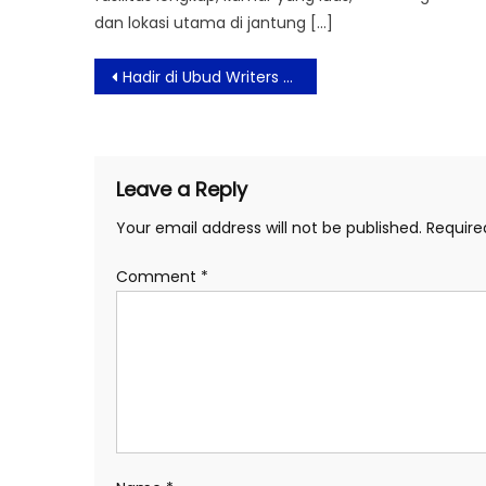
dan lokasi utama di jantung […]
Post
Hadir di Ubud Writers & Readers Festival 2022, Sampoerna Academy Inspirasi Pembentukan Kreativitas Anak
navigation
Leave a Reply
Your email address will not be published.
Require
Comment
*