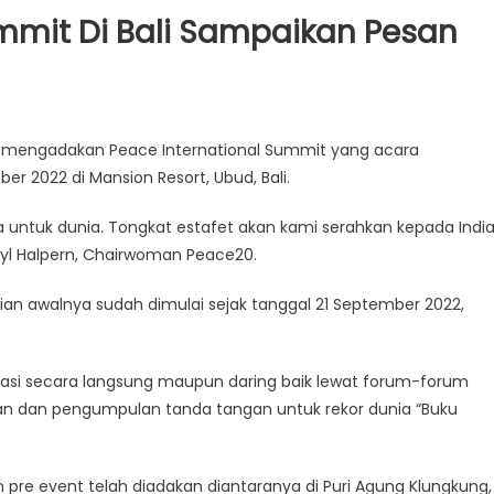
mmit Di Bali Sampaikan Pesan
OP) mengadakan Peace International Summit yang acara
 2022 di Mansion Resort, Ubud, Bali.
ia untuk dunia. Tongkat estafet akan kami serahkan kepada Indi
eryl Halpern, Chairwoman Peace20.
aian awalnya sudah dimulai sejak tanggal 21 September 2022,
sipasi secara langsung maupun daring baik lewat forum-forum
an dan pengumpulan tanda tangan untuk rekor dunia “Buku
an pre event telah diadakan diantaranya di Puri Agung Klungkung,