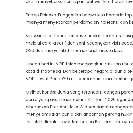
aktif menyebarkan prinsip ini bahwa “kita harus mem
Prinsip Bhineka Tunggal Ika bahwa kita berbeda tap
misinya menyebarkan perdamaian, toleransi dan 
Visi Visions of Peace Initiative adalah memfasili
melalui cara kreatif dan seni. Sedangkan Visi Pe
G20 dan masyarakat internasional secara luas.
Hingga hari ini VOP telah menjangkau ratusan rib
kota di Indonesia. Dan beberapa negara di dunia 
VOP. Lewat Peace20 misi perdamaian ini diperluas 
Melihat kondisi dunia yang terancam dengan per
dunia yang akan hadir dalam KTT ke 17 G20 agar d
diharapkan Presiden Joko Widodo dapat mengambil 
menyelamatkan dunia dari ancaman perang nuklir 
ini telah dimulai lewat kunjungan Presiden Jokowi k