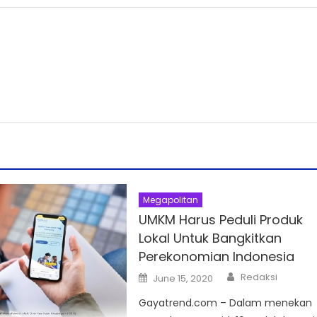
Megapolitan
UMKM Harus Peduli Produk
Lokal Untuk Bangkitkan
Perekonomian Indonesia
Author
Posted
Redaksi
June 15, 2020
on
Gayatrend.com – Dalam menekan