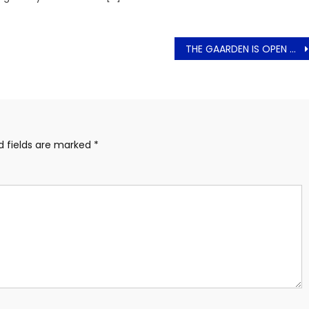
THE GAARDEN IS OPEN Menandai Hoegaarden Kembali ke Indonesia
d fields are marked
*