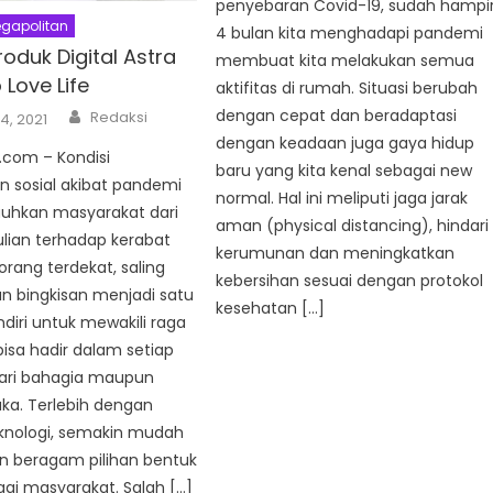
penyebaran Covid-19, sudah hampi
gapolitan
4 bulan kita menghadapi pandemi
roduk Digital Astra
membuat kita melakukan semua
 Love Life
aktifitas di rumah. Situasi berubah
Author
dengan cepat dan beradaptasi
Redaksi
4, 2021
dengan keadaan juga gaya hidup
com – Kondisi
baru yang kita kenal sebagai new
 sosial akibat pandemi
normal. Hal ini meliputi jaga jarak
auhkan masyarakat dari
aman (physical distancing), hindari
lian terhadap kerabat
kerumunan dan meningkatkan
rang terdekat, saling
kebersihan sesuai dengan protokol
n bingkisan menjadi satu
kesehatan […]
ndiri untuk mewakili raga
bisa hadir dalam setiap
ari bahagia maupun
uka. Terlebih dengan
knologi, semakin mudah
n beragam pilihan bentuk
agi masyarakat. Salah […]