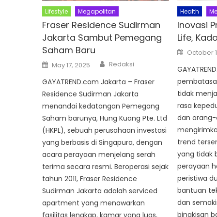
Lifestyle
Megapolitan
Health
Me
Fraser Residence Sudirman
Inovasi P
Jakarta Sambut Pemegang
Life, Kado
Saham Baru
Posted
October 1
on
Author
Posted
Redaksi
May 17, 2025
on
GAYATREND.
pembatasan
GAYATREND.com Jakarta – Fraser
tidak menj
Residence Sudirman Jakarta
rasa kepedu
menandai kedatangan Pemegang
dan orang-o
Saham barunya, Hung Kuang Pte. Ltd
mengirimka
(HKPL), sebuah perusahaan investasi
trend terse
yang berbasis di Singapura, dengan
yang tidak 
acara perayaan menjelang serah
perayaan h
terima secara resmi. Beroperasi sejak
peristiwa d
tahun 2011, Fraser Residence
bantuan te
Sudirman Jakarta adalah serviced
dan semaki
apartment yang menawarkan
bingkisan b
fasilitas lengkap, kamar yang luas,