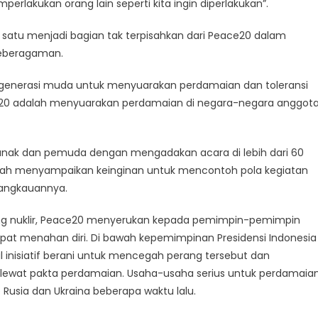
perlakukan orang lain seperti kita ingin diperlakukan”.
i satu menjadi bagian tak terpisahkan dari Peace20 dalam
keberagaman.
tasi generasi muda untuk menyuarakan perdamaian dan toleransi
ace20 adalah menyuarakan perdamaian di negara-negara anggot
u anak dan pemuda dengan mengadakan acara di lebih dari 60
telah menyampaikan keinginan untuk mencontoh pola kegiatan
jangkauannya.
ang nuklir, Peace20 menyerukan kepada pemimpin-pemimpin
apat menahan diri. Di bawah kepemimpinan Presidensi Indonesia
inisiatif berani untuk mencegah perang tersebut dan
lewat pakta perdamaian. Usaha-usaha serius untuk perdamaia
e Rusia dan Ukraina beberapa waktu lalu.