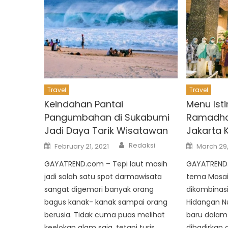
Travel
Travel
Keindahan Pantai
Menu Ist
Pangumbahan di Sukabumi
Ramadha
Jadi Daya Tarik Wisatawan
Jakarta
Author
Posted
Posted
Redaksi
February 21, 2021
March 29
on
on
GAYATREND.com – Tepi laut masih
GAYATREND
jadi salah satu spot darmawisata
tema Mosa
sangat digemari banyak orang
dikombinas
bagus kanak- kanak sampai orang
Hidangan N
berusia. Tidak cuma puas melihat
baru dalam
keelokan alam saja, tetapi turis
dihadirkan 