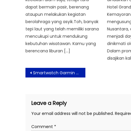
dapat bermain pasir, berenang
Hotel Grand
ataupun melakukan kegiatan
Kemayoran.
berolahraga yang asyik.Toh, banyak
mengusung
tepi laut yang telah memiliki sarana
Nusantara, 
mencukupi untuk mendukung
menjadi day
kebutuhan wisatawan. Kamu yang
dinikmati o
berencana liburan […]
Dalam pro
disajikan ka
Post
Smartwatch Garmin Siap Menemani Gaya Hidup Aktif Setiap Hari
navigation
Leave a Reply
Your email address will not be published.
Require
Comment
*