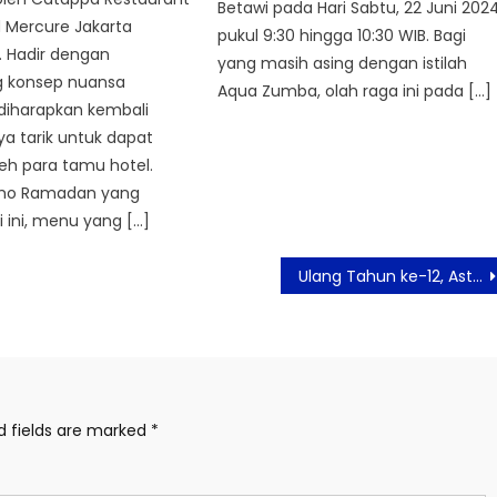
Betawi pada Hari Sabtu, 22 Juni 202
 Mercure Jakarta
pukul 9:30 hingga 10:30 WIB. Bagi
 Hadir dengan
yang masih asing dengan istilah
 konsep nuansa
Aqua Zumba, olah raga ini pada […]
diharapkan kembali
a tarik untuk dapat
leh para tamu hotel.
mo Ramadan yang
li ini, menu yang […]
Ulang Tahun ke-12, Aston Bogor Gelar Serangkaian Kegiatan CSR
d fields are marked
*