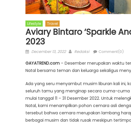
Lifestyle
Travel
Aviary Bintaro ‘Sparkle A
2023
Posted
Author
December 13, 2022
Redaksi
Comment(0)
on
GAYATREND.com
– Desember merupakan waktu teri
Natal bersama teman dan keluarga sekaligus meny
Ada yang seru menyambut musim liburan kali ini,
seluruh tamu yang menginap secara cuma-cuma un
mulai tanggal 11 – 31 Desember 2022. Untuk melen
Natal, kami menampilkan pohon cemara asli dengan 
tersebut bahwa cemara merupakan lambang harapa
berbagai musim dan tidak rusak meskipun tertimpa 