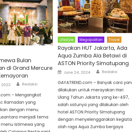
Lifestyle
Megapolitan
Travel
Rayakan HUT Jakarta, Ada
Aqua Zumba Ala Betawi di
imewa Bulan
ASTON Priority Simatupang
n di Grand Mercure
Author
Posted
Redaksi
June 24, 2024
on
 Kemayoran
GAYATREND.com – Banyak cara yan
Author
Redaksi
, 2022
dilakukan untuk merayakan Hari
.com – Mengangkat
Ulang Tahun Jakarta yang ke-497,
ic Ramadan yang
salah satunya yang dilakukan oleh
ikan dengan menu
hotel ASTON Priority Simatupang
usantara menjadi tema
dengan menyelenggarakan kegiat
 menu Istimewa yang
olah raga Aqua Zumba bergaya
oleh Catappa Restaurant