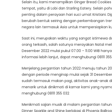
Selain itu, kami menampilkan Ginger Bread Cookies
tempat, yaitu di Lobi dan Starling Eatery. Selain 
penting dalam perayaan hari suci umat Kristiani. Di
berubah bentuk seiring dengan perkembangan tren
negara lain termasuk Asia untuk mempersiapkan ku
Saat ini, merupakan waktu yang sangat istimewa
orang terkasih, salah satunya merayakan Natal mela
Desember 2022 mulai pukul 07.00 – 11.00 WIB han
informasi lebih lanjut, dapat menghubungi 08111 355
Menjelang pergantian tahun 2022 menuju tahun 20
dengan periode menginap mulai sejak 31 Desember 
sudah termasuk makan pagi, aktivitas anak-anak d
menarik untuk dinikmati di kamar kami yang nyama
menghubungi 08111 355 032
Menikmati sajian musik di malam pergantian tah
Dinner Sparkle and Shine berlokasi di Phoenix Ball