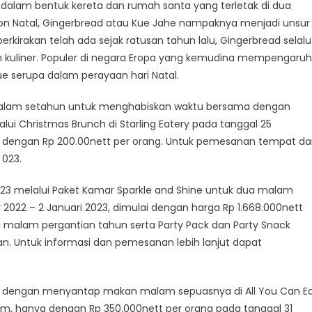
 dalam bentuk kereta dan rumah santa yang terletak di dua
pohon Natal, Gingerbread atau Kue Jahe nampaknya menjadi unsur
perkirakan telah ada sejak ratusan tahun lalu, Gingerbread selalu
 kuliner. Populer di negara Eropa yang kemudina mempengaruh
e serupa dalam perayaan hari Natal.
 dalam setahun untuk menghabiskan waktu bersama dengan
lui Christmas Brunch di Starling Eatery pada tanggal 25
ya dengan Rp 200.00nett per orang. Untuk pemesanan tempat d
 023.
23 melalui Paket Kamar Sparkle and Shine untuk dua malam
2022 – 2 Januari 2023, dimulai dengan harga Rp 1.668.000nett
i malam pergantian tahun serta Party Pack dan Party Snack
n. Untuk informasi dan pemesanan lebih lanjut dapat
un dengan menyantap makan malam sepuasnya di All You Can E
room, hanya dengan Rp 350.000nett per orang pada tanggal 31