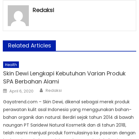
Redaksi
Related Articles
Health
Skin Dewi Lengkapi Kebutuhan Varian Produk
SPA Berbahan Alami
Author
Posted
Redaksi
April 6, 2020
on
Gayatrend.com – Skin Dewi, dikenal sebagai merek produk
perawatan kulit asal Indonesia yang menggunakan bahan-
bahan organik dan natural. Berdiri sejak tahun 2014 di bawah
naungan PT Saridewi Natural Kosmetik dan di tahun 2018,
telah resmi menjual produk formulasinya ke pasaran dengan