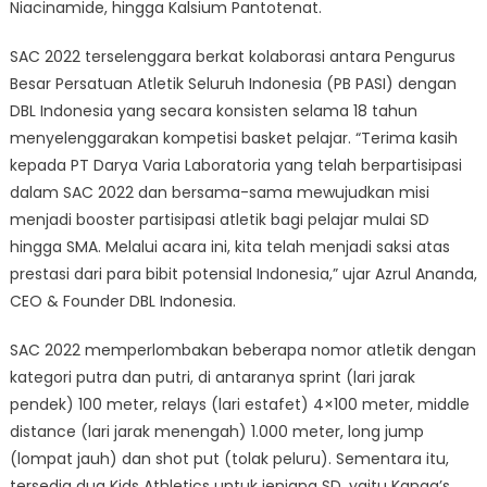
Niacinamide, hingga Kalsium Pantotenat.
SAC 2022 terselenggara berkat kolaborasi antara Pengurus
Besar Persatuan Atletik Seluruh Indonesia (PB PASI) dengan
DBL Indonesia yang secara konsisten selama 18 tahun
menyelenggarakan kompetisi basket pelajar. “Terima kasih
kepada PT Darya Varia Laboratoria yang telah berpartisipasi
dalam SAC 2022 dan bersama-sama mewujudkan misi
menjadi booster partisipasi atletik bagi pelajar mulai SD
hingga SMA. Melalui acara ini, kita telah menjadi saksi atas
prestasi dari para bibit potensial Indonesia,” ujar Azrul Ananda,
CEO & Founder DBL Indonesia.
SAC 2022 memperlombakan beberapa nomor atletik dengan
kategori putra dan putri, di antaranya sprint (lari jarak
pendek) 100 meter, relays (lari estafet) 4×100 meter, middle
distance (lari jarak menengah) 1.000 meter, long jump
(lompat jauh) dan shot put (tolak peluru). Sementara itu,
tersedia dua Kids Athletics untuk jenjang SD, yaitu Kanga’s