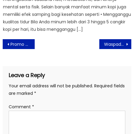
mental serta fisik. Selain banyak manfaat minum kopi juga
memiliki efek samping bagi kesehatan seperti • Mengganggu
kualitas tidur Bila Anda minum lebih dari 3 hingga 5 cangkir
kopi per hari, itu bisa mengganggu […]
Post
Promo Menarik Sambut Tahun Kelinci Air di Aviary Bintaro
Waspadai Gejala Penyakit Campak Pada Anak
navigation
Leave a Reply
Your email address will not be published.
Required fields
are marked
*
Comment
*