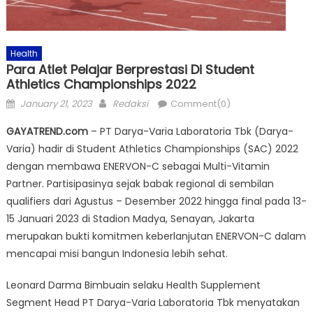
Health
Para Atlet Pelajar Berprestasi Di Student
Athletics Championships 2022
Posted
Author
January 21, 2023
Redaksi
Comment(0)
on
GAYATREND.com
– PT Darya-Varia Laboratoria Tbk (Darya-
Varia) hadir di Student Athletics Championships (SAC) 2022
dengan membawa ENERVON-C sebagai Multi-Vitamin
Partner. Partisipasinya sejak babak regional di sembilan
qualifiers dari Agustus – Desember 2022 hingga final pada 13-
15 Januari 2023 di Stadion Madya, Senayan, Jakarta
merupakan bukti komitmen keberlanjutan ENERVON-C dalam
mencapai misi bangun Indonesia lebih sehat.
Leonard Darma Bimbuain selaku Health Supplement
Segment Head PT Darya-Varia Laboratoria Tbk menyatakan