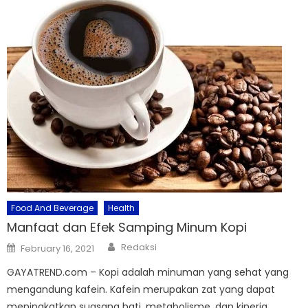
Food And Beverage
Health
Manfaat dan Efek Samping Minum Kopi
Author
Posted
Redaksi
February 16, 2021
on
GAYATREND.com – Kopi adalah minuman yang sehat yang
mengandung kafein. Kafein merupakan zat yang dapat
meningkatkan suasana hati, metabolisme, dan kinerja