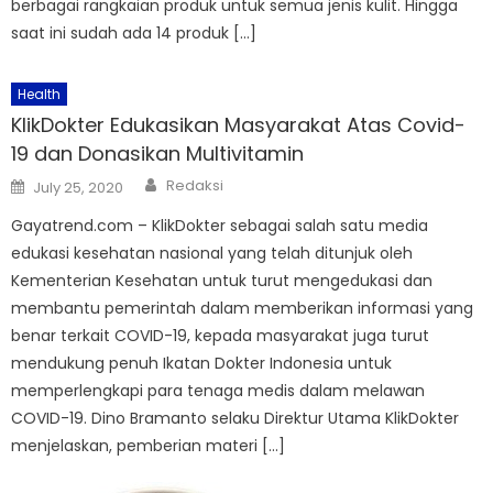
berbagai rangkaian produk untuk semua jenis kulit. Hingga
saat ini sudah ada 14 produk […]
Health
KlikDokter Edukasikan Masyarakat Atas Covid-
19 dan Donasikan Multivitamin
Author
Posted
Redaksi
July 25, 2020
on
Gayatrend.com – KlikDokter sebagai salah satu media
edukasi kesehatan nasional yang telah ditunjuk oleh
Kementerian Kesehatan untuk turut mengedukasi dan
membantu pemerintah dalam memberikan informasi yang
benar terkait COVID-19, kepada masyarakat juga turut
mendukung penuh Ikatan Dokter Indonesia untuk
memperlengkapi para tenaga medis dalam melawan
COVID-19. Dino Bramanto selaku Direktur Utama KlikDokter
menjelaskan, pemberian materi […]