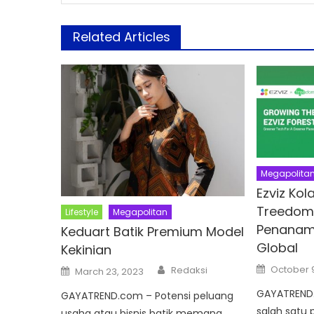
Related Articles
Megapolita
Ezviz Ko
Treedom,
Lifestyle
Megapolitan
Penanam
Keduart Batik Premium Model
Global
Kekinian
Posted
Author
Posted
October 
Redaksi
March 23, 2023
on
on
GAYATREND.
GAYATREND.com – Potensi peluang
salah satu 
usaha atau bisnis batik memang