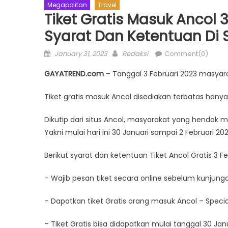
Megapolitan
Travel
Tiket Gratis Masuk Ancol 3
Syarat Dan Ketentuan Di S
Posted
Author
January 31, 2023
Redaksi
Comment(0)
on
GAYATREND.com
– Tanggal 3 Februari 2023 masyara
Tiket gratis masuk Ancol disediakan terbatas hanya
Dikutip dari situs Ancol, masyarakat yang hendak m
Yakni mulai hari ini 30 Januari sampai 2 Februari 202
Berikut syarat dan ketentuan Tiket Ancol Gratis 3 Fe
– Wajib pesan tiket secara online sebelum kunjung
– Dapatkan tiket Gratis orang masuk Ancol – Speci
– Tiket Gratis bisa didapatkan mulai tanggal 30 Jan