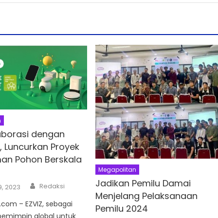
n
laborasi dengan
 Luncurkan Proyek
an Pohon Berskala
Megapolitan
Jadikan Pemilu Damai
Author
Redaksi
9, 2023
Menjelang Pelaksanaan
com – EZVIZ, sebagai
Pemilu 2024
pemimpin global untuk