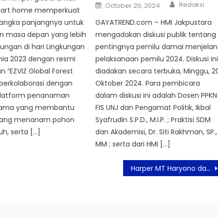
Author
Posted
Redaksi
October 20, 2024
on
mart home memperkuat
angka panjangnya untuk
GAYATREND.com – HMI Jakpustara
 masa depan yang lebih
mengadakan diskusi publik tentang
ungan di hari Lingkungan
pentingnya pemilu damai menjela
nia 2023 dengan resmi
pelaksanaan pemilu 2024. Diskusi in
 “EZVIZ Global Forest
diadakan secara terbuka, Minggu, 2
Z berkolaborasi dengan
Oktober 2024. Para pembicara
platform penanaman
dalam diskusi ini adalah Dosen PPKN
tama yang membantu
FIS UNJ dan Pengamat Politik, Ikbal
orang menanam pohon
Syafrudin S.P.D., M.I.P. ; Praktisi SDM
auh, serta […]
dan Akademisi, Dr. Siti Rakhman, SP.,
MM ; serta dari HMI […]
Harper MT Haryono dan Maxx Coffee Indonesia Gelar Manual Brewing Barista Workshop