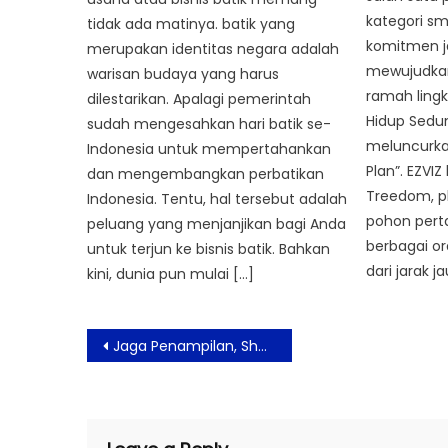
kategori s
tidak ada matinya. batik yang
komitmen j
merupakan identitas negara adalah
mewujudkan
warisan budaya yang harus
ramah lingk
dilestarikan. Apalagi pemerintah
Hidup Sedu
sudah mengesahkan hari batik se-
meluncurkan
Indonesia untuk mempertahankan
Plan”. EZVI
dan mengembangkan perbatikan
Treedom, 
Indonesia. Tentu, hal tersebut adalah
pohon per
peluang yang menjanjikan bagi Anda
berbagai 
untuk terjun ke bisnis batik. Bahkan
dari jarak j
kini, dunia pun mulai […]
Post
Jaga Penampilan, Shezy Idris dan Cut Mila Pilih Perawatan di Inov Glow Sunter
navigation