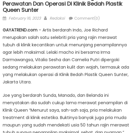
Perawatan Dan Operasi Di Klinik Bedah Plastik
Queen Sunter
Posted
Author
February 16, 2023
Redaksi
Comment(0)
on
GAYATREND.com
– Artis berdarah Indo, Joe Richard
merupakan salah satu selebriti pria yang rajin merawat
tubuh di klinik kecantikan untuk menunjang penampilannya
agar lebih maksimal. Lelaki macho ini bersama Irma
Darmawangsa, Vitalia Sesha dan Camelia Putri dipergoki
sedang melakukan perawatan kulit dan wajah, termasuk ada
yang melakukan operasi di Klinik Bedah Plastik Queen Sunter,
Jakarta Utara.
Joe yang berdarah Sunda, Manado, dan Belanda ini
menyatakan dia sudah cukup lama merawat penampilan di
Klinik Queen “Menurut saya, sah-sah saja, pria melakukan
treatment di klinik estetika. Buktinya banyak juga pria muda
maupun yang sudah mendekati usia 50 tahun rajin merawat
tubuh supaya penampilan maksimal, sehat, dan nyaman,”