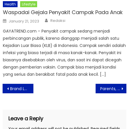
Health
Lifestyle
Waspadai Gejala Penyakit Campak Pada Anak
Author
Posted
Redaksi
January 21, 2023
on
GAYATREND.com – Penyakit campak sedang menjadi
perbincangan publik, karena dianggap menjadi salah satu
Kejadian Luar Biasa (KLB) di Indonesia. Campak sendiri adalah
infeksi yang biasa terjadi di masa kanak-kanak. Penyakit ini
biasanya disebabkan oleh virus, dan saat ini dapat dicegah
dengan pemberian vaksin. Campak bisa menjadi kondisi
yang serius dan berakibat fatal pada anak kecil. […]
Post
Brand Lokal The Body Tale Hadirkan Inovasi Produk Body Care dan Fragrances
Parents, Berikut Tips untuk Menemani Anak Belajar Bebas Drama
navigation
Leave a Reply
Your email address will not be published.
Required fields