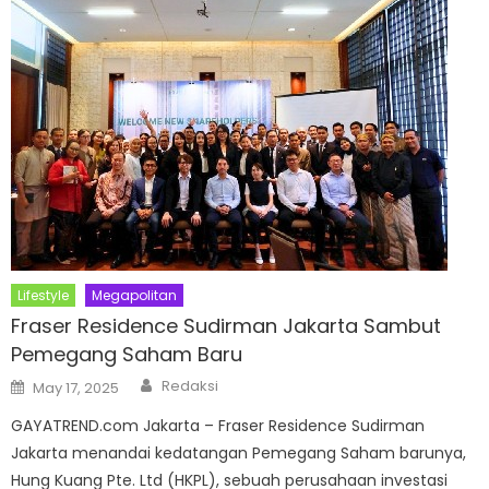
Lifestyle
Megapolitan
Fraser Residence Sudirman Jakarta Sambut
Pemegang Saham Baru
Author
Posted
Redaksi
May 17, 2025
on
GAYATREND.com Jakarta – Fraser Residence Sudirman
Jakarta menandai kedatangan Pemegang Saham barunya,
Hung Kuang Pte. Ltd (HKPL), sebuah perusahaan investasi