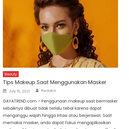
Beauty
Tips Makeup Saat Menggunakan Masker
Author
Posted
Redaksi
July 15, 2021
on
GAYATREND.com – Penggunaan makeup saat bermasker
sebaiknya dibuat tidak terlalu tebal karena dapat
menganggu wajah hingga iritasi atau berjerawat. Saat
memakai masker, anda dapat fokus mengaplikasikan