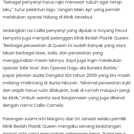
“Sebagai penyanyi harus rajin merawat tubuh agar tetap
laku,” tutur pelantun lagu ‘Jangan Main Api’ yang pernah
melakukan operasi hidung di klinik tersebut.
Sedangkan Lia Callia penyanyi yang dijuluki si Goyang Pecut
ternyata juga menjadi pelanggan Klinik Bedah Plastik Queen.
“Berbagai perawatan di Queen ini sudah banyak yang saya
lakuin berbagai laser, exilis, dan perawatan yang
menggunakan mesin lainnya. Saya juga ingin melakukan
operasi ‘bibir love’ dan Operasi Dagu ala Boneka Barbie,”
papar jebolan audisi Dangdut KDI tahun 2009 yang kini masih
malang-melintang di dunia hiburan. “Minimal perawatan kulit
dan wajah harus rutin dilakukan, baik di rumah maupun pergi
ke klinik,” imbuh wanita asal Banjarmasin yang juga dikenal
dengan nama Callia Camela.
Pasangan suami istri Margoto dan Sri Jarwati selaku pemilik
Klinik Bedah Plastik Queen mengaku senang kedatangan
empat artis yang merupakan pelanggan lama. “Kami terus