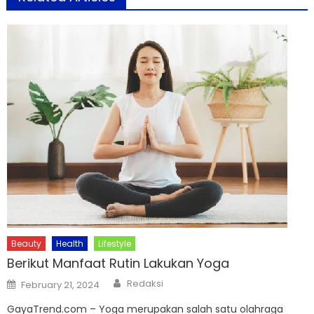
Beauty
Health
Lifestyle
Berikut Manfaat Rutin Lakukan Yoga
Author
Posted
Redaksi
February 21, 2024
on
GayaTrend.com – Yoga merupakan salah satu olahraga