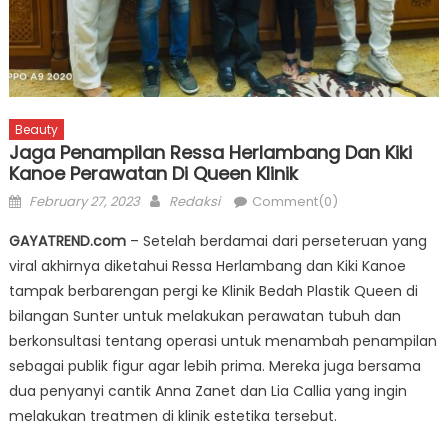
Beauty
Jaga Penampilan Ressa Herlambang Dan Kiki
Kanoe Perawatan Di Queen Klinik
Posted
Author
February 27, 2023
Redaksi
Comment(0)
on
GAYATREND.com
– Setelah berdamai dari perseteruan yang
viral akhirnya diketahui Ressa Herlambang dan Kiki Kanoe
tampak berbarengan pergi ke Klinik Bedah Plastik Queen di
bilangan Sunter untuk melakukan perawatan tubuh dan
berkonsultasi tentang operasi untuk menambah penampilan
sebagai publik figur agar lebih prima. Mereka juga bersama
dua penyanyi cantik Anna Zanet dan Lia Callia yang ingin
melakukan treatmen di klinik estetika tersebut.