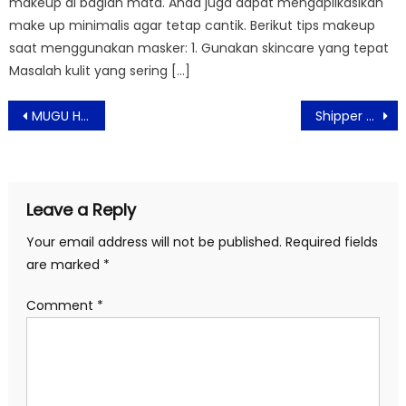
makeup di bagian mata. Anda juga dapat mengaplikasikan
make up minimalis agar tetap cantik. Berikut tips makeup
saat menggunakan masker: 1. Gunakan skincare yang tepat
Masalah kulit yang sering […]
Post
MUGU Hadirkan Produk Perlengkapan Anak Ramah untuk Lingkungan
Shipper Tingkatkan Keunggulan Kompetitif Produk UMKM Melalui Legendary Brand Festival 2023
navigation
Leave a Reply
Your email address will not be published.
Required fields
are marked
*
Comment
*