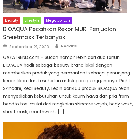
Beauty
Lifestyle
Megapolitan
BIOAQUA Pecahkan Rekor MURI Penjualan
Sheetmask Terbanyak
Author
Posted
Redaksi
September 21, 2023
on
GAYATREND.com – Sudah hampir lebih dari dua tahun
BIOAQUA hadir sebagai beauty brand lokal dengan
memberikan produk yang bermanfaat sebagai penunjang
kecantikan dan kesehatan untuk para penggunanya. Right
Skincare, Real Beauty. Lebih dari400 produk BIOAQUA telah
menyediakan kebutuhan untuk kaum hawa dan pria from
headto toe, mulai dari rangkaian skincare wajah, body wash,
sheetmask, mouthwash, […]