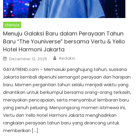
Lifestyle
Menuju Galaksi Baru dalam Perayaan Tahun
Baru “The Youniverse” bersama Vertu & Yello
Hotel Harmoni Jakarta
Author
Posted
Redaksi
December 12, 2025
on
GAYATREND.com – Memasuki penghujung tahun, suasana
Jakarta kembali dipenuhi semangat perayaan dan harapan
baru. Momen pergantian tahun selalu menjadi waktu yang
dinantikan untuk berkumpul bersama orang-orang terkasih,
merayakan pencapaian, serta menyambut lembaran baru
yang penuh peluang. Menyongsong momen istimewa ini,
Vertu dan Yello Hotel Harmoni Jakarta menghadirkan
rangkaian perayaan tahun baru yang dirancang untuk
memberikan […]