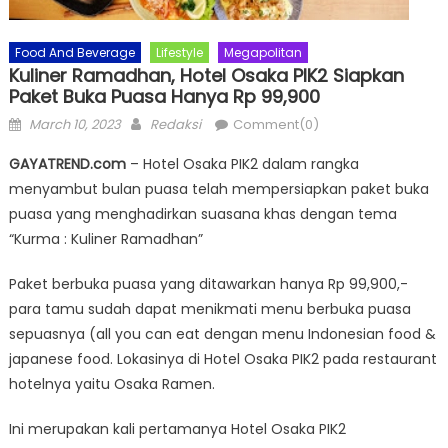
Food And Beverage
Lifestyle
Megapolitan
Kuliner Ramadhan, Hotel Osaka PIK2 Siapkan
Paket Buka Puasa Hanya Rp 99,900
Posted
Author
March 10, 2023
Redaksi
Comment(0)
on
GAYATREND.com
– Hotel Osaka PIK2 dalam rangka
menyambut bulan puasa telah mempersiapkan paket buka
puasa yang menghadirkan suasana khas dengan tema
“Kurma : Kuliner Ramadhan”
Paket berbuka puasa yang ditawarkan hanya Rp 99,900,-
para tamu sudah dapat menikmati menu berbuka puasa
sepuasnya (all you can eat dengan menu Indonesian food &
japanese food. Lokasinya di Hotel Osaka PIK2 pada restaurant
hotelnya yaitu Osaka Ramen.
Ini merupakan kali pertamanya Hotel Osaka PIK2