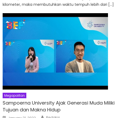
kilometer, maka membutuhkan waktu tempuh lebih dari […]
Megapolitan
Sampoerna University Ajak Generasi Muda Miliki
Tujuan dan Makna Hidup
Author
Posted
Redaksi
January 21, 2022