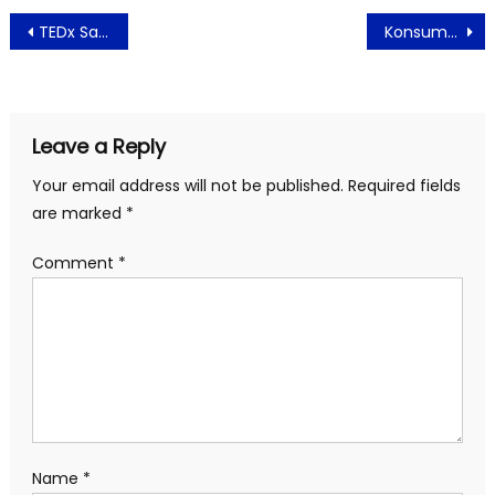
Post
TEDx Sampoerna University Sukses Digelar, Gen Z Bersiap Jadi Navigator Masa Depan
Konsumsi Makanan Ini Dapat Redakan Flu
navigation
Leave a Reply
Your email address will not be published.
Required fields
are marked
*
Comment
*
Name
*