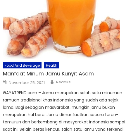
Food And Beverage
Health
Manfaat Minum Jamu Kunyit Asam
Author
Posted
Redaksi
November 25, 2021
on
GAYATREND.com – Jamu merupakan salah satu minuman
ramuan tradisional khas Indonesia yang sudah ada sejak
lama. Bagi sebagian masyarakat, mungkin jamu bukan
merupakan hal baru. Jamu dimanfaatkan secara turun-
temurun dan berkembang di masyarakat Indonesia sampai
saat ini. Selain beras kencur, salah satu jamu yang terkenal