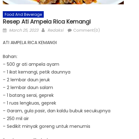
Food And Beverage
Resep Ati Ampela Rica Kemangi
Posted
Author
March 25, 2023
Redaksi
Comment(0)
on
ATI AMPELA RICA KEMANGI
Bahan:
– 500 gr ati ampela ayam
– 1 ikat kemangi, petik daunnya
– 2 lembar daun jeruk
– 2 lembar daun salam
– 1 batang serai, geprek
– 1 ruas lengkuas, geprek
– Garam, gula pasir, dan kaldu bubuk secukupnya
– 250 mil air
– Sedikit minyak goreng untuk menumis