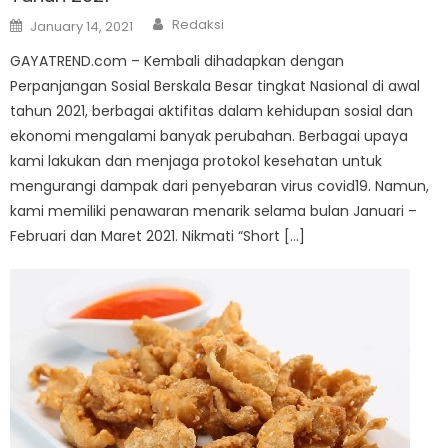
Author
Posted
Redaksi
January 14, 2021
on
GAYATREND.com – Kembali dihadapkan dengan
Perpanjangan Sosial Berskala Besar tingkat Nasional di awal
tahun 2021, berbagai aktifitas dalam kehidupan sosial dan
ekonomi mengalami banyak perubahan. Berbagai upaya
kami lakukan dan menjaga protokol kesehatan untuk
mengurangi dampak dari penyebaran virus covid19. Namun,
kami memiliki penawaran menarik selama bulan Januari –
Februari dan Maret 2021. Nikmati “Short […]