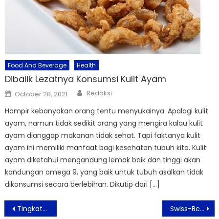
Food And Beverage
Health
Dibalik Lezatnya Konsumsi Kulit Ayam
Author
Posted
Redaksi
October 28, 2021
on
Hampir kebanyakan orang tentu menyukainya. Apalagi kulit
ayam, namun tidak sedikit orang yang mengira kalau kulit
ayam dianggap makanan tidak sehat. Tapi faktanya kulit
ayam ini memiliki manfaat bagi kesehatan tubuh kita. Kulit
ayam diketahui mengandung lemak baik dan tinggi akan
kandungan omega 9, yang baik untuk tubuh asalkan tidak
dikonsumsi secara berlebihan. Dikutip dari […]
Post
Tingkatkan Kualitas Guru, Sampoerna University Jalin Kerjasama Dengan Universitas Inggris
Swiss-Belresidences Rasuna Epicentrum Dukung Kampanye Earth Hour 2023