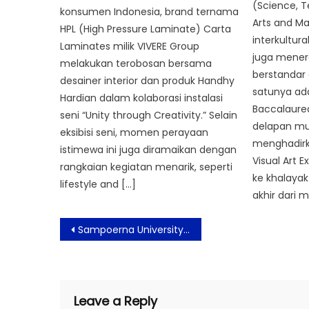
(Science, T
konsumen Indonesia, brand ternama
Arts and Ma
HPL (High Pressure Laminate) Carta
interkultu
Laminates milik VIVERE Group
juga mener
melakukan terobosan bersama
berstandar 
desainer interior dan produk Handhy
satunya ada
Hardian dalam kolaborasi instalasi
Baccalaureat
seni “Unity through Creativity.” Selain
delapan m
eksibisi seni, momen perayaan
menghadirka
istimewa ini juga diramaikan dengan
Visual Art E
rangkaian kegiatan menarik, seperti
ke khalaya
lifestyle and […]
akhir dari 
Post
Sampoerna University Menghadirkan Program Sertifikasi Eksklusif Bersama CIMA dan AICPA
navigation
Leave a Reply