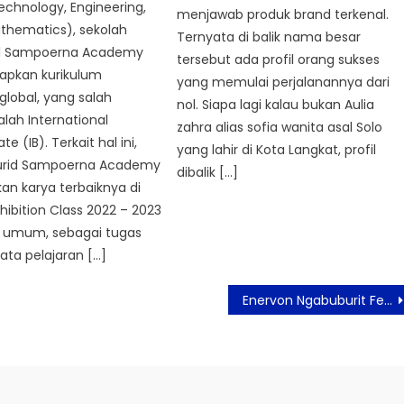
echnology, Engineering,
menjawab produk brand terkenal.
thematics), sekolah
Ternyata di balik nama besar
ral Sampoerna Academy
tersebut ada profil orang sukses
apkan kurikulum
yang memulai perjalanannya dari
global, yang salah
nol. Siapa lagi kalau bukan Aulia
lah International
zahra alias sofia wanita asal Solo
e (IB). Terkait hal ini,
yang lahir di Kota Langkat, profil
urid Sampoerna Academy
dibalik […]
n karya terbaiknya di
xhibition Class 2022 – 2023
k umum, sebagai tugas
mata pelajaran […]
Enervon Ngabuburit Fest 2023 Hadirkan Beragam Aktivitas Seru Agar Tetap Aktif Selama Berpuasa