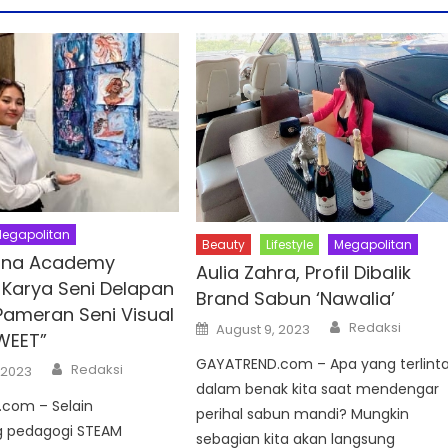
egapolitan
Beauty
Lifestyle
Megapolitan
na Academy
Aulia Zahra, Profil Dibalik
 Karya Seni Delapan
Brand Sabun ‘Nawalia’
 Pameran Seni Visual
Author
Posted
Redaksi
August 9, 2023
WEET”
on
GAYATREND.com – Apa yang terlint
Author
Redaksi
 2023
dalam benak kita saat mendengar
com – Selain
perihal sabun mandi? Mungkin
 pedagogi STEAM
sebagian kita akan langsung