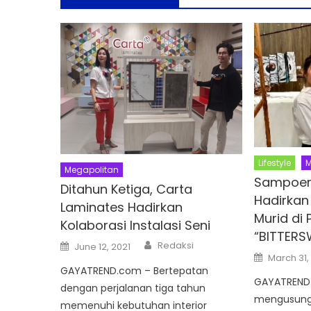
Lifestyle
M
Megapolitan
Sampoer
Ditahun Ketiga, Carta
Hadirkan
Laminates Hadirkan
Murid di
Kolaborasi Instalasi Seni
“BITTERS
Author
Posted
Redaksi
June 12, 2021
on
Posted
March 31,
on
GAYATREND.com – Bertepatan
GAYATREND.
dengan perjalanan tiga tahun
mengusung
memenuhi kebutuhan interior