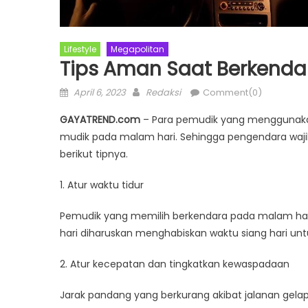
Lifestyle
Megapolitan
Tips Aman Saat Berkenda
Posted
Author
April 6, 2023
Redaksi
Comment(0)
on
GAYATREND.com
– Para pemudik yang menggunakan
mudik pada malam hari. Sehingga pengendara wajib
berikut tipnya.
1. Atur waktu tidur
Pemudik yang memilih berkendara pada malam har
hari diharuskan menghabiskan waktu siang hari untu
2. Atur kecepatan dan tingkatkan kewaspadaan
Jarak pandang yang berkurang akibat jalanan ge