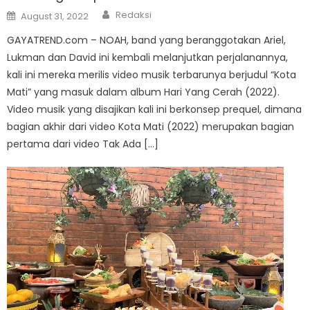
Author
Posted
Redaksi
August 31, 2022
on
GAYATREND.com – NOAH, band yang beranggotakan Ariel,
Lukman dan David ini kembali melanjutkan perjalanannya,
kali ini mereka merilis video musik terbarunya berjudul “Kota
Mati” yang masuk dalam album Hari Yang Cerah (2022).
Video musik yang disajikan kali ini berkonsep prequel, dimana
bagian akhir dari video Kota Mati (2022) merupakan bagian
pertama dari video Tak Ada […]