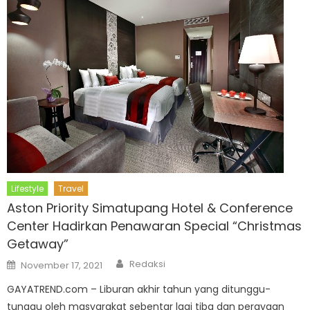
Lifestyle
Travel
Aston Priority Simatupang Hotel & Conference
Center Hadirkan Penawaran Special “Christmas
Getaway”
Author
Posted
Redaksi
November 17, 2021
on
GAYATREND.com – Liburan akhir tahun yang ditunggu-
tunggu oleh masyarakat sebentar lagi tiba dan perayaan