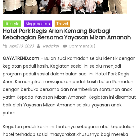
Lifestyle
Megapolitan
Travel
Hotel Park Regis Arion Kemang Berbagi
Kebahagian Bersama Yayasan Mizan Amanah
Posted
Author
April 10, 2023
Redaksi
Comment(0)
on
GAYATREND.com
– Bulan suci Ramadan selalu identik dengan
kegiatan peduli kasih. Kegiatan sosial ini selalu menjadi
program peduli sosial dalam bulan suci ini. Hotel Park Regis
Arion Kemang ikut mewujudkan peduli kasih bulan Ramadan
dengan berbuka bersama dan memberikan santunan anak
yatim Kepada Yayasan Mizan Amanah. Kegiatan ini disambut
baik oleh Yayasan Mizan Amanah selaku yayasan anak
yatim.
Kegiatan peduli kasih ini tentunya sebagai simbol kepedulian
hotel terhadap sosial masyarakat,khususnya bagi mereka