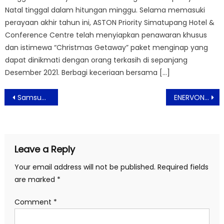
Natal tinggal dalam hitungan minggu. Selama memasuki
perayaan akhir tahun ini, ASTON Priority Simatupang Hotel &
Conference Centre telah menyiapkan penawaran khusus
dan istimewa “Christmas Getaway” paket menginap yang
dapat dinikmati dengan orang terkasih di sepanjang
Desember 2021. Berbagi keceriaan bersama […]
Post
Samsung AC WindFree™ Ultra Hadirkan Nyaman tanpa Kedinginan dan Bebas Polusi Udara
ENERVON NGABUBURIT FEST 2023 Sukses Jadi Pilihan Ngabuburit Ribuan Warga Jakarta
navigation
Leave a Reply
Your email address will not be published.
Required fields
are marked
*
Comment
*