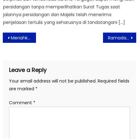
persidangan tanpa memperlihatkan Surat Tugas saat
jalannya persidangan dan Majelis telah menerima
penjelasan tertulis yang seharusnya di tandatangani […]
Post
Meriahkan Libur Lebaran Dengan Staycation di Jambuluwuk Hotels dan Resorts
Ramadan Farewell di Swiss-Belresidences Rasuna Epicentrum
navigation
Leave a Reply
Your email address will not be published.
Required fields
are marked
*
Comment
*