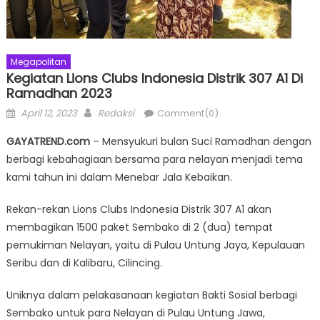
Megapolitan
Kegiatan Lions Clubs Indonesia Distrik 307 A1 Di
Ramadhan 2023
Posted
Author
April 12, 2023
Redaksi
Comment(0)
on
GAYATREND.com
– Mensyukuri bulan Suci Ramadhan dengan
berbagi kebahagiaan bersama para nelayan menjadi tema
kami tahun ini dalam Menebar Jala Kebaikan.
Rekan-rekan Lions Clubs Indonesia Distrik 307 A1 akan
membagikan 1500 paket Sembako di 2 (dua) tempat
pemukiman Nelayan, yaitu di Pulau Untung Jaya, Kepulauan
Seribu dan di Kalibaru, Cilincing.
Uniknya dalam pelakasanaan kegiatan Bakti Sosial berbagi
Sembako untuk para Nelayan di Pulau Untung Jawa,