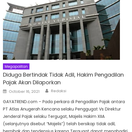
Megapolitan
Diduga Bertindak Tidak Adil, Hakim Pengadilan
Pajak Akan Dilaporkan
Author
Posted
Redaksi
October 16, 2021
on
GAYATREND.com – Pada perkara di Pengadilan Pajak antara
PT Atlas Anugerah Kencana selaku Penggugat Vs Direktur
Jenderal Pajak selaku Tergugat, Majelis Hakim XIIA
(selanjutnya disebut “Majelis”) telah bersikap tidak adil,
berpihak dan tendensius karena Tergugat dapat menghadiri