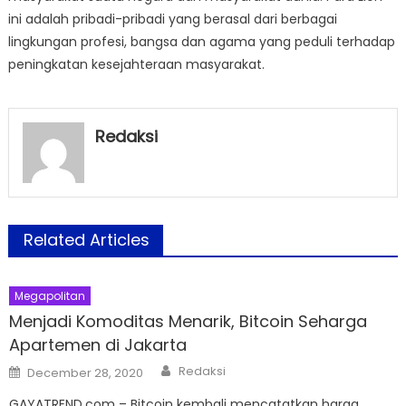
ini adalah pribadi-pribadi yang berasal dari berbagai
lingkungan profesi, bangsa dan agama yang peduli terhadap
peningkatan kesejahteraan masyarakat.
Redaksi
Related Articles
Megapolitan
Menjadi Komoditas Menarik, Bitcoin Seharga
Apartemen di Jakarta
Author
Posted
Redaksi
December 28, 2020
on
GAYATREND.com – Bitcoin kembali mencatatkan harga