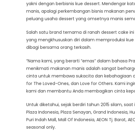
yakni dengan berbisnis kue dessert. Mendengar kata
manis, apalagi perkembangan bisnis makanan penutu
peluang usaha dessert yang omsetnya manis sema
Salah satu brand ternama di ranah dessert cake in
yang mengkhususkan diri dalam memproduksi kue f
dibagi bersama orang terkasih.
“Nama kami, yang berarti “emas” dalam bahasa P
menikmati makanan manis adalah sangat berharga. 
cinta untuk membawa sukacita dan kebahagiaan dal
for The Loved-Ones, dan Love for Others. Kami i
kami dan membantu Anda membagikan cinta kepada 
Untuk diketahui, sejak berdiri tahun 2015 silam, saat 
Plaza Indonesia, Plaza Senayan, Grand Indonesia, Hub
Puri Indah Mall, Mall Of Indonesia, AEON Tj. Barat, AE
seasonal only.