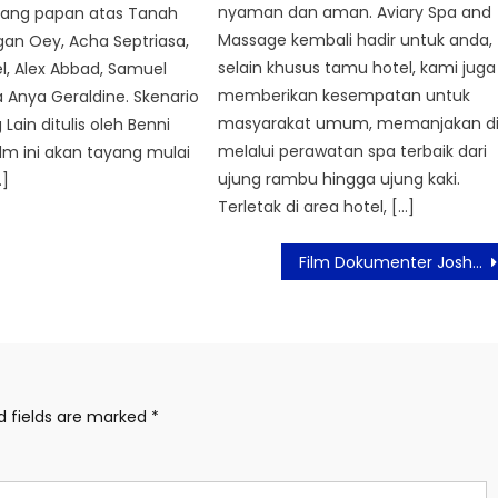
nyaman dan aman. Aviary Spa and
ntang papan atas Tanah
Massage kembali hadir untuk anda,
rgan Oey, Acha Septriasa,
selain khusus tamu hotel, kami juga
l, Alex Abbad, Samuel
memberikan kesempatan untuk
ga Anya Geraldine. Skenario
masyarakat umum, memanjakan di
Lain ditulis oleh Benni
melalui perawatan spa terbaik dari
ilm ini akan tayang mulai
ujung rambu hingga ujung kaki.
…]
Terletak di area hotel, […]
Film Dokumenter Joshua Tree: Anak Remaja Autistik Bisa Maju dan Berkembang dengan Kasih Sayang Keluarga
d fields are marked
*