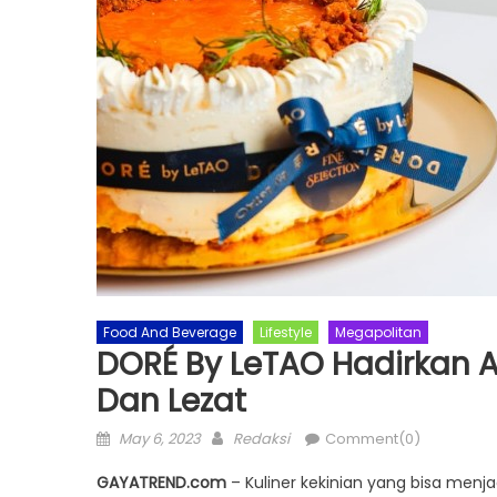
Food And Beverage
Lifestyle
Megapolitan
DORÉ By LeTAO Hadirkan A
Dan Lezat
Posted
Author
May 6, 2023
Redaksi
Comment(0)
on
GAYATREND.com
– Kuliner kekinian yang bisa men