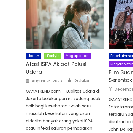
Health
Lifestyle
Megapolitan
Entertainme
Atasi ISPA Akibat Polusi
Megapolita
Udara
Film Sua
Author
Serentak
Posted
Redaksi
August 25, 2023
on
Posted
December
GAYATREND.com – Kualitas udara di
on
Jakarta belakangan ini sedang tidak
GAYATREND
baik bagi kesehatan. Salah satu
Entertainme
masalah kesehatan yang akan
terbaru Su
diderita banyak orang yakni ISPA
disutradara
atau infeksi saluran pernapasan
John De Ran