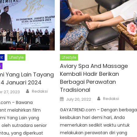
nt
Lifestyle
Lifestyle
Aviary Spa And Massage
n
Kembali Hadir Berikan
mi Yang Lain Tayang
Berbagai Perawatan
 4 Januari 2024
Tradisional
Author
Redaksi
 27, 2023
Author
Posted
Redaksi
July 20, 2022
on
.com – Bawana
GAYATREND.com – Dengan berbaga
nt melahirkan film
kesibukan hari demi hari, Anda
ami Yang Lain yang
memerlukan sedikit waktu untuk
i oleh sutradara senior
melakukan perawatan diri yang
tau, yang diperkuat