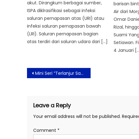
akut. Dirangkum berbagai sumber,
barisan bi
ISPA diklrasifikasi sebagai infeksi
Air dari Mo
saluran pernapasan atas (URI) atau
Omar Danie
infeksi saluran pernapasan bawah
Rizal, hing
(LRI). Saluran pernapasan bagian
Suami Yang 
atas terdiri dari saluran udara dari […]
Setiawan. F
4 Januari [
Post
Mini Seri “Terlanjur Sayang” Imam Darto Perkenalkan Produk Herbal dalam Kisah Komedi
navigation
Leave a Reply
Your email address will not be published.
Require
Comment
*