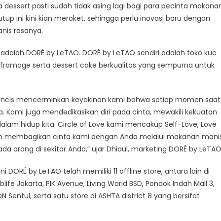
 dessert pasti sudah tidak asing lagi bagi para pecinta makana
p ini kini kian meroket, sehingga perlu inovasi baru dengan
nis rasanya.
i adalah DORÉ by LeTAO. DORÉ by LeTAO sendiri adalah toko kue
romage serta dessert cake berkualitas yang sempurna untuk
rancis mencerminkan keyakinan kami bahwa setiap momen saat
Kami juga mendedikasikan diri pada cinta, mewakili kekuatan
am hidup kita. Circle of Love kami mencakup Self-Love, Love
ngin membagikan cinta kami dengan Anda melalui makanan mani
orang di sekitar Anda,” ujar Dhiaul, marketing DORÉ by LeTAO
ini DORÉ by LeTAO telah memiliki 11 offline store, antara lain di
life Jakarta, PIK Avenue, Living World BSD, Pondok Indah Mall 3,
ON Sentul, serta satu store di ASHTA district 8 yang bersifat