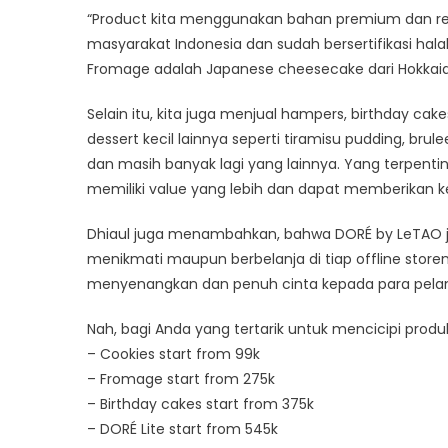
“Product kita menggunakan bahan premium dan res
masyarakat Indonesia dan sudah bersertifikasi halal
Fromage adalah Japanese cheesecake dari Hokkaid
Selain itu, kita juga menjual hampers, birthday cak
dessert kecil lainnya seperti tiramisu pudding, brul
dan masih banyak lagi yang lainnya. Yang terpentin
memiliki value yang lebih dan dapat memberikan ke
Dhiaul juga menambahkan, bahwa DORÉ by LeTAO j
menikmati maupun berbelanja di tiap offline sto
menyenangkan dan penuh cinta kepada para pelang
Nah, bagi Anda yang tertarik untuk mencicipi produ
– Cookies start from 99k
– Fromage start from 275k
– Birthday cakes start from 375k
– DORÉ Lite start from 545k