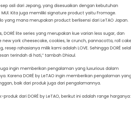
ep asli dari Jepang, yang disesuaikan dengan kebutuhan
 MUl. Kita juga memiliki signature product yaitu Fromage.
o yang mana merupakan product berlisensi dari LeTAO Japan.
es, DORÉ lite series yang merupakan kue varian less sugar, dan
ee new york cheesecake, cookies, le crunch, pannacotta, roll cake
g, resep rahasianya milik kami adalah LOVE. Sehingga DORÉ sela
san terindah di hati,” tambah Dhiaul.
uga ingin memberikan pengalaman yang luxurious dalam
renya. Karena DORÉ by LeTAO ingin memberikan pengalaman yan
gan, baik dari produk juga dari pengalamannya.
k-produk dari DORÉ by LeTAO, berikut ini adalah range harganya: