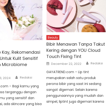
Beauty
Bibir Menawan Tanpa Takut
Kering dengan YOU Cloud
e Kay, Rekomendasi
Touch Fixing Tint
Untuk Kulit Sensitif
Author
Posted
Redaksi
n Microbiome
December 22, 2022
on
GAYATREND.com – Lip tint
Author
Redaksi
merupakan salah satu produk
3, 2024
perona bibir yang saat ini sedang
com – Bagi kamu yang
sangat digemari. Selain karena
asa terganggu dengan
penggunaannya yang mudah dan
itmu yang sensitif dan
simpel, liptint juga digemari karena
si, ada skincare yang bisa