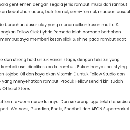
para gentlemen dengan segala jenis rambut mulai dari rambut
ikan kebutuhan acara, baik formal, semi-formal, maupun casual
ade berbahan dasar clay yang menampilkan kesan matte &
edangkan Fellow Slick Hybrid Pomade ialah pomade berbahan
g membuatnya memberi kesan slick & shine pada rambut saat
o dan strong hold untuk varian stage, dengan tekstur yang
bali usai diaplikasikan ke rambut. Bukan hanya soal styling
 Jojoba Oil dan kaya akan Vitamin E untuk Fellow Studio dan
ge yang menyehatkan rambut. Produk Fellow sendiri kini sudah
 Official Store.
 platform e-commerce lainnya. Dan sekarang juga telah tersedia 
eperti Watsons, Guardian, Boots, Foodhall dan AEON Supermarket