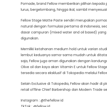
Pomade, brand Fellow memberikan pilihan kepada 
lurus, bergelombang, hingga ikal, sambil menyesua
Fellow Stage Matte Paste sendiri merupakan pom
natural dengan formulasi pertama di Indonesia, s
dasar campuran (mixed water and oil based) yan
digunakan.
Memiliki ketahanan medium hold untuk varian studi
lembut keduanya sama-sama mudah untuk ditata kem
saja, Fellow juga aman digunakan dengan kandungan
Olive oil dan kaya akan Vitamin E untuk Fellow Sta
tersedia secara eksklusif di Tokopedia melalui Fellow
Selain Exclusive di Tokopedia, Fellow akan hadir di
retail offline Chief Barbershop dan Modern Trade s
Instagram : @thefellow id
TkTok : @fellow id