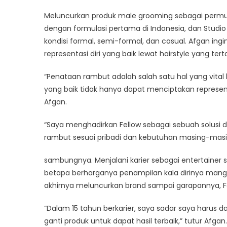
Meluncurkan produk male grooming sebagai permul
dengan formulasi pertama di Indonesia, dan Studio
kondisi formal, semi-formal, dan casual. Afgan in
representasi diri yang baik lewat hairstyle yang tert
“Penataan rambut adalah salah satu hal yang vita
yang baik tidak hanya dapat menciptakan representas
Afgan.
“Saya menghadirkan Fellow sebagai sebuah solu
rambut sesuai pribadi dan kebutuhan masing-masi
sambungnya. Menjalani karier sebagai entertainer
betapa berharganya penampilan kala dirinya ma
akhirnya meluncurkan brand sampai garapannya, Fe
“Dalam 15 tahun berkarier, saya sadar saya harus 
ganti produk untuk dapat hasil terbaik,” tutur Afgan.