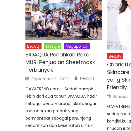
Beauty
Lifestyle
Megapolitan
BIOAQUA Pecahkan Rekor
Beauty
MURI Penjualan Sheetmask
Charlott
Terbanyak
Skincare 
Author
Posted
Redaksi
yang Ski
September 21, 2023
on
Friendly
GAYATREND.com – Sudah hampir
Posted
lebih dari dua tahun BIOAQUA hadir
January 1
on
sebagai beauty brand lokal dengan
GAYATREND.
memberikan produk yang
sering mer
bermanfaat sebagai penunjang
kondisi kul
kecantikan dan kesehatan untuk
mudah irita