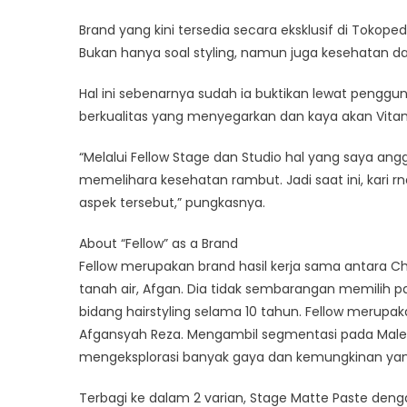
Brand yang kini tersedia secara eksklusif di Tokoped
Bukan hanya soal styling, namun juga kesehatan d
Hal ini sebenarnya sudah ia buktikan lewat penggun
berkualitas yang menyegarkan dan kaya akan Vitam
“Melalui Fellow Stage dan Studio hal yang saya a
memelihara kesehatan rambut. Jadi saat ini, kari
aspek tersebut,” pungkasnya.
About “Fellow” as a Brand
Fellow merupakan brand hasil kerja sama antara C
tanah air, Afgan. Dia tidak sembarangan memilih p
bidang hairstyling selama 10 tahun. Fellow merup
Afgansyah Reza. Mengambil segmentasi pada Male G
mengeksplorasi banyak gaya dan kemungkinan yang 
Terbagi ke dalam 2 varian, Stage Matte Paste denga