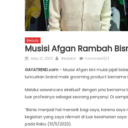
Beauty
Musisi Afgan Rambah Bisn
Posted
Author
May 12, 2023
Redaksi
Comment(0)
on
GAYATREND.com
– Musisi Afgan kini mulai jajali bid
luncurkan brand male grooming product bernama F
Melalui wawancara eksklusif dengan pria bernama le
luar profesinya sebagai seorang penyanyi. Di sampin
“Bisnis menjadi hal menarik bagi saya, karena saya 
kegiatan yang saya nikmati di luar keseharian say
pada Rabu (10/5/2023).