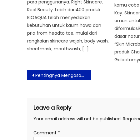
para penggunanya. Right Skincare,
kamu coba 
Real Beauty. Lebih dari400 produk
Kay. Skincar
BIOAQUA telah menyediakan
aman untuk 
kebutuhan untuk kaum hawa dan
diformulas
pria from headto toe, mulai dari
dasar natur
rangkaian skincare wajah, body wash,
“Skin Micro
sheetmask, mouthwash, […]
produk Cha
Galactomyc
Post
Pentingnya Mengasah Kemampuan Digital Marketing Bagi UMKM
navigation
Leave a Reply
Your email address will not be published.
Require
Comment
*