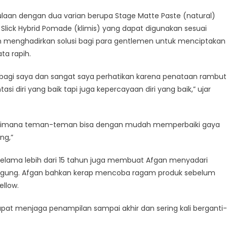
aan dengan dua varian berupa Stage Matte Paste (natural)
 Slick Hybrid Pomade (klimis) yang dapat digunakan sesuai
gin menghadirkan solusi bagi para gentlemen untuk menciptakan
ata rapih.
l bagi saya dan sangat saya perhatikan karena penataan rambut
i diri yang baik tapi juga kepercayaan diri yang baik,” ujar
si dimana teman-teman bisa dengan mudah memperbaiki gaya
ng,”
 selama lebih dari 15 tahun juga membuat Afgan menyadari
nggung. Afgan bahkan kerap mencoba ragam produk sebelum
llow.
dapat menjaga penampilan sampai akhir dan sering kali berganti-