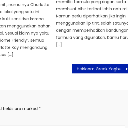
memiliki formula yang ringan serta
nih, nama nya Charlotte
membuat bibir terlihat lebih natural
e lokal yang satu ini
Namun perlu diperhatikan jika ingin
kulit sensitive karena
menggunakan lip tint, salah satuny
ikan menggunakan bahan
dengan memperhatikan kandunga
al. Sesuai klaim nya yaitu
formula yang digunakan. Kamu har
biome Friendly”, semua
[…]
rlotte Kay mengandung
es […]
Heirloom Greek Yoghurt, Kaya Manfaat untuk Kesehatan Tubuh
d fields are marked
*