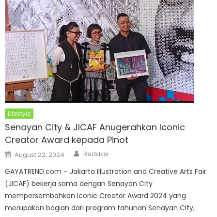
Lifestyle
Senayan City & JICAF Anugerahkan Iconic
Creator Award kepada Pinot
Author
Posted
Redaksi
August 22, 2024
on
GAYATREND.com – Jakarta Illustration and Creative Arts Fair
(JICAF) bekerja sama dengan Senayan City
mempersembahkan Iconic Creator Award 2024 yang
merupakan bagian dari program tahunan Senayan City,