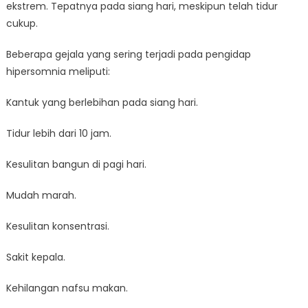
ekstrem. Tepatnya pada siang hari, meskipun telah tidur
cukup.
Beberapa gejala yang sering terjadi pada pengidap
hipersomnia meliputi:
Kantuk yang berlebihan pada siang hari.
Tidur lebih dari 10 jam.
Kesulitan bangun di pagi hari.
Mudah marah.
Kesulitan konsentrasi.
Sakit kepala.
Kehilangan nafsu makan.