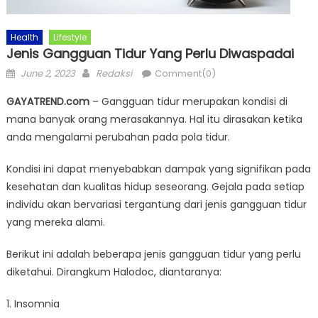
Health
Lifestyle
Jenis Gangguan Tidur Yang Perlu Diwaspadai
Posted
Author
June 2, 2023
Redaksi
Comment(0)
on
GAYATREND.com
– Gangguan tidur merupakan kondisi di
mana banyak orang merasakannya. Hal itu dirasakan ketika
anda mengalami perubahan pada pola tidur.
Kondisi ini dapat menyebabkan dampak yang signifikan pada
kesehatan dan kualitas hidup seseorang. Gejala pada setiap
individu akan bervariasi tergantung dari jenis gangguan tidur
yang mereka alami.
Berikut ini adalah beberapa jenis gangguan tidur yang perlu
diketahui. Dirangkum Halodoc, diantaranya:
1. Insomnia