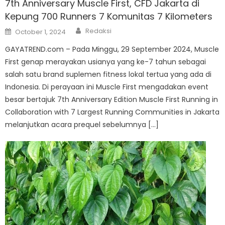
7th Anniversary Muscle First, CFD Jakarta di
Kepung 700 Runners 7 Komunitas 7 Kilometers
Author
Posted
Redaksi
October 1, 2024
on
GAYATREND.com – Pada Minggu, 29 September 2024, Muscle
First genap merayakan usianya yang ke-7 tahun sebagai
salah satu brand suplemen fitness lokal tertua yang ada di
Indonesia. Di perayaan ini Muscle First mengadakan event
besar bertajuk 7th Anniversary Edition Muscle First Running in
Collaboration with 7 Largest Running Communities in Jakarta
melanjutkan acara prequel sebelumnya […]