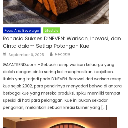
Food And Beverage
Lifestyle
Rahasia Sukses D’NEVEN: Warisan, Inovasi, dan
Cinta dalam Setiap Potongan Kue
Author
Posted
Redaksi
September 9, 2025
on
GAYATREND.com – Sebuah resep warisan keluarga yang
diolah dengan cinta sering kali menghasilkan keajaiban.
Itulah yang terjadi pada D’NEVEN. Berawal dari warisan resep
kue sejak 2002, para pendirinya menyadari bahwa di antara
berbagai kue yang mereka produksi, spiku memiliki tempat
spesial di hati para pelanggan. Kue ini bukan sekadar
penganan, melainkan sebuah kreasi kuliner yang […]