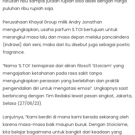
ratusan ribu sampai jutaan rupiah bisa dibeli dengan harga
puluhan ribu rupiah saja.
Perusahaan Khayal Group milik Andry Jonathan
mengungkapkan, usaha parfum S.TOI bertujuan untuk
merangkul masa lalu dan masa depan melalui pancaindera
(indrawi) dań seni, maka dari itu disebut juga sebagai poetic
fragrance.
“Nama ‘S.TOI’ terinspirasi dari aliran filosofi ‘Stoicism’ yang
mengajarkan ketahanan pada rasa sakit tanpa
mengungkapkan perasaan yang berlebihan dan praktik
pengendalian diri untuk mengatasi emosi”. Ungkapnya saat
berbincang dengan Tim Redaksi lewat pesan singkat, Jakarta,
Selasa (27/06/23).
Lanjutnya, “Kami berdiri di mana kami berada sekarang oleh
karena masa-masa baik maupun buruk. Dengan Stoicisme,
kita belajar bagaimana untuk bangkit dari keadaan yang