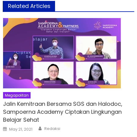
Related Articles
Megapolitan
Jalin Kemitraan Bersama SGS dan Halodoc,
Sampoerna Academy Ciptakan Lingkungan
Belajar Sehat
Author
Posted
Redaksi
May 21, 2021
on