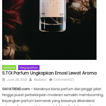
Lifestyle
Megapolitan
S.TOI Parfum Ungkapkan Emosi Lewat Aroma
Posted
Author
June 28, 2023
Redaksi
Comment(0)
on
GAYATREND.com
– Maraknya bisnis parfum dari pinggir jalan
hingga pusat perbelanjaan moderen semakin membooming,
Bayangkan parfum bermerek yang biasanya dibanderol