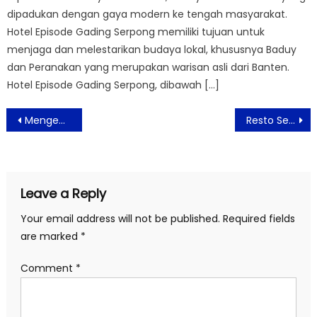
dipadukan dengan gaya modern ke tengah masyarakat.
Hotel Episode Gading Serpong memiliki tujuan untuk
menjaga dan melestarikan budaya lokal, khususnya Baduy
dan Peranakan yang merupakan warisan asli dari Banten.
Hotel Episode Gading Serpong, dibawah […]
Post
Mengenal Lebih Dalam tentang Artificial Intelligence bersama Niagahoster
Resto Seafood Center Sajikan Olahan Menu Seafood Hangat dan Fresh
navigation
Leave a Reply
Your email address will not be published.
Required fields
are marked
*
Comment
*