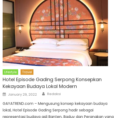
Lifestyle
Travel
Hotel Episode Gading Serpong Konsepkan
Kekayaan Budaya Lokal Modern
Author
Posted
Redaksi
January 29, 2022
on
GAYATREND.com – Mengusung konsep kekayaan budaya
lokal, Hotel Episode Gading Serpong hadir sebagai
representasi budaya asli Banten, Baduy dan Peranakan yang