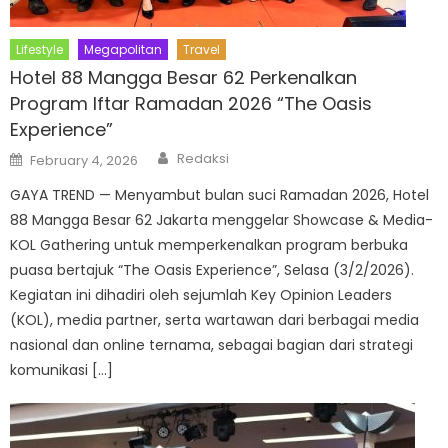
Lifestyle
Megapolitan
Travel
Hotel 88 Mangga Besar 62 Perkenalkan
Program Iftar Ramadan 2026 “The Oasis
Experience”
Author
Posted
Redaksi
February 4, 2026
on
GAYA TREND — Menyambut bulan suci Ramadan 2026, Hotel
88 Mangga Besar 62 Jakarta menggelar Showcase & Media-
KOL Gathering untuk memperkenalkan program berbuka
puasa bertajuk “The Oasis Experience”, Selasa (3/2/2026).
Kegiatan ini dihadiri oleh sejumlah Key Opinion Leaders
(KOL), media partner, serta wartawan dari berbagai media
nasional dan online ternama, sebagai bagian dari strategi
komunikasi […]