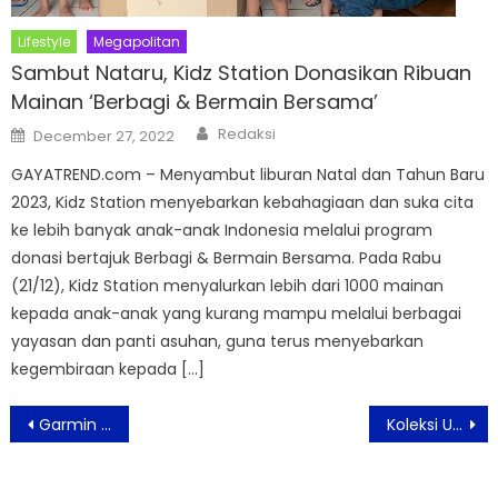
Lifestyle
Megapolitan
Sambut Nataru, Kidz Station Donasikan Ribuan
Mainan ‘Berbagi & Bermain Bersama’
Author
Posted
Redaksi
December 27, 2022
on
GAYATREND.com – Menyambut liburan Natal dan Tahun Baru
2023, Kidz Station menyebarkan kebahagiaan dan suka cita
ke lebih banyak anak-anak Indonesia melalui program
donasi bertajuk Berbagi & Bermain Bersama. Pada Rabu
(21/12), Kidz Station menyalurkan lebih dari 1000 mainan
kepada anak-anak yang kurang mampu melalui berbagai
yayasan dan panti asuhan, guna terus menyebarkan
kegembiraan kepada […]
Post
Garmin Hadirkan Smartwatch epix Pro Series dan fenix 7 Pro Series
Koleksi Unik dari Stargazers Bikin Kamu Tampil Percaya Diri
navigation