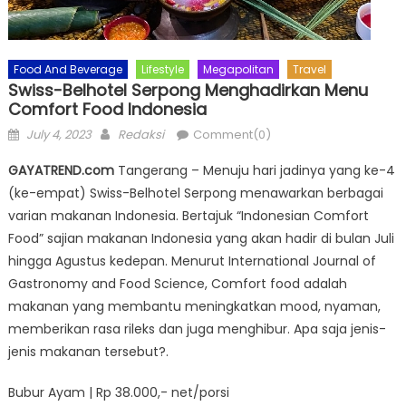
Food And Beverage
Lifestyle
Megapolitan
Travel
Swiss-Belhotel Serpong Menghadirkan Menu
Comfort Food Indonesia
Posted
Author
July 4, 2023
Redaksi
Comment(0)
on
GAYATREND.com
Tangerang – Menuju hari jadinya yang ke-4
(ke-empat) Swiss-Belhotel Serpong menawarkan berbagai
varian makanan Indonesia. Bertajuk “Indonesian Comfort
Food” sajian makanan Indonesia yang akan hadir di bulan Juli
hingga Agustus kedepan. Menurut International Journal of
Gastronomy and Food Science, Comfort food adalah
makanan yang membantu meningkatkan mood, nyaman,
memberikan rasa rileks dan juga menghibur. Apa saja jenis-
jenis makanan tersebut?.
Bubur Ayam | Rp 38.000,- net/porsi