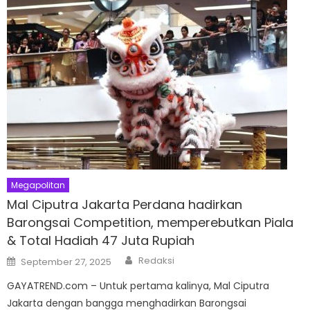
Megapolitan
Mal Ciputra Jakarta Perdana hadirkan
Barongsai Competition, memperebutkan Piala
& Total Hadiah 47 Juta Rupiah
Author
Posted
Redaksi
September 27, 2025
on
GAYATREND.com – Untuk pertama kalinya, Mal Ciputra
Jakarta dengan bangga menghadirkan Barongsai