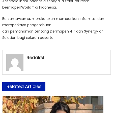
Aesendia Infini Indonesia sebagai distributor resmi
DermapenWorld™ di Indonesia.
Bersama-sama, mereka akan memberikan informasi dan
memperkaya pengetahuan
dan pemahaman tentang Dermapen 4™ dan Synergy of
Solution bagi seluruh peserta.
Redaksi
Related Articles