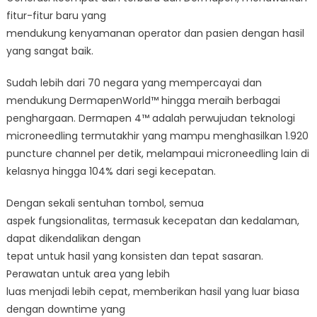
fitur-fitur baru yang
mendukung kenyamanan operator dan pasien dengan hasil
yang sangat baik.
Sudah lebih dari 70 negara yang mempercayai dan
mendukung DermapenWorld™ hingga meraih berbagai
penghargaan. Dermapen 4™ adalah perwujudan teknologi
microneedling termutakhir yang mampu menghasilkan 1.920
puncture channel per detik, melampaui microneedling lain di
kelasnya hingga 104% dari segi kecepatan.
Dengan sekali sentuhan tombol, semua
aspek fungsionalitas, termasuk kecepatan dan kedalaman,
dapat dikendalikan dengan
tepat untuk hasil yang konsisten dan tepat sasaran.
Perawatan untuk area yang lebih
luas menjadi lebih cepat, memberikan hasil yang luar biasa
dengan downtime yang