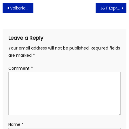
Post
Volkariandaily, Pilihan Sepatu yang Keren dan Anti Mainstream
J&T Express Sukses Sinergikan 2.500 Pelari Di J&T Connect Run
navigation
Leave a Reply
Your email address will not be published.
Required fields
are marked
*
Comment
*
Name
*