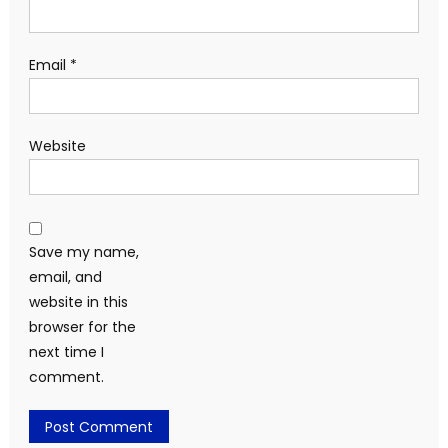
Email
*
Website
Save my name,
email, and
website in this
browser for the
next time I
comment.