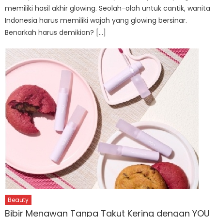
memiliki hasil akhir glowing. Seolah-olah untuk cantik, wanita
Indonesia harus memiliki wajah yang glowing bersinar.
Benarkah harus demikian? […]
Beauty
Bibir Menawan Tanpa Takut Kering dengan YOU