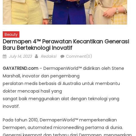
Beauty
Dermapen 4™ Perawatan Kecantikan Generasi
Baru Berteknologi Inovatif
Posted
Author
July 14, 2023
Redaksi
Comment(0)
on
GAYATREND.com
– DermapenWorld™ didirikan oleh Stene
Marshall, inovator dan pengembang
peralatan medis berbasis di Australia untuk membantu
dokter mencapai hasil yang
sangat baik menggunakan alat dengan teknologi yang
inovatif.
Pada tahun 2010, DermapenWorld™ memperkenalkan
Dermapen, automated microneedling pertama di dunia.
Generasi keempat dan terbaru dari Dermapen, menawarkan