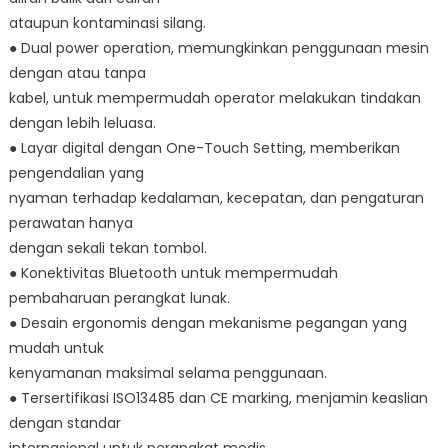
ataupun kontaminasi silang.
● Dual power operation, memungkinkan penggunaan mesin
dengan atau tanpa
kabel, untuk mempermudah operator melakukan tindakan
dengan lebih leluasa.
● Layar digital dengan One-Touch Setting, memberikan
pengendalian yang
nyaman terhadap kedalaman, kecepatan, dan pengaturan
perawatan hanya
dengan sekali tekan tombol.
● Konektivitas Bluetooth untuk mempermudah
pembaharuan perangkat lunak.
● Desain ergonomis dengan mekanisme pegangan yang
mudah untuk
kenyamanan maksimal selama penggunaan.
● Tersertifikasi ISO13485 dan CE marking, menjamin keaslian
dengan standar
internasional untuk perangkat medis.