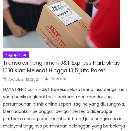
Megapolitan
Transaksi Pengiriman J&T Express Harbolnas
10.10 Kian Melesat Hingga 13,5 juta Paket
Author
Posted
Redaksi
October 13, 2021
on
GAYATREND.com – J&T Express selaku brand jasa pengiriman
yang berskala global terus berkomitmen mendukung
pertumbuhan bisnis online seperti tagline yang diusungnya.
Memudahkan pelanggan dengan tersedia diberbagai
platform marketplace membuat brand jasa pengiriman ini
melayani tingginya permintaan pelanggan yang berbelanja