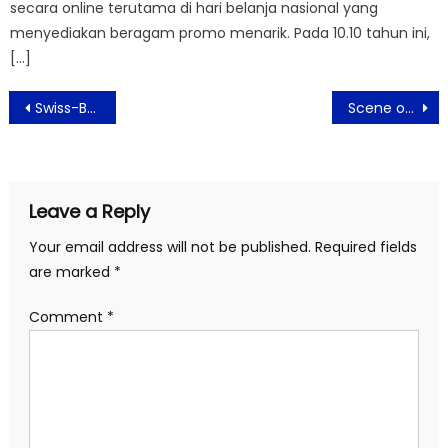
secara online terutama di hari belanja nasional yang
menyediakan beragam promo menarik. Pada 10.10 tahun ini,
[…]
Post
Swiss-Belhotel Serpong Kembali Menggelar Pameran Pernikahan
Scene of Wonders Hadirkan Wewangian Mewah yang Natural
navigation
Leave a Reply
Your email address will not be published.
Required fields
are marked
*
Comment
*