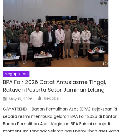
Megapolitan
BPA Fair 2026 Catat Antusiasme Tinggi,
Ratusan Peserta Setor Jaminan Lelang
Author
Posted
Redaksi
May 19, 2026
on
GAYATREND – Badan Pemulihan Aset (BPA) Kejaksaan RI
secara resmi membuka gelaran BPA Fair 2026 di Kantor
Badan Pemulihan Aset. Kegiatan BPA Fair ini menjadi
momentum tonggak Sejarah baru pemulihan aset yang