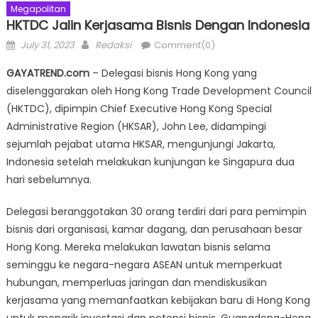
Megapolitan
HKTDC Jalin Kerjasama Bisnis Dengan Indonesia
Posted
Author
July 31, 2023
Redaksi
Comment(0)
on
GAYATREND.com
– Delegasi bisnis Hong Kong yang
diselenggarakan oleh Hong Kong Trade Development Council
(HKTDC), dipimpin Chief Executive Hong Kong Special
Administrative Region (HKSAR), John Lee, didampingi
sejumlah pejabat utama HKSAR, mengunjungi Jakarta,
Indonesia setelah melakukan kunjungan ke Singapura dua
hari sebelumnya.
Delegasi beranggotakan 30 orang terdiri dari para pemimpin
bisnis dari organisasi, kamar dagang, dan perusahaan besar
Hong Kong. Mereka melakukan lawatan bisnis selama
seminggu ke negara-negara ASEAN untuk memperkuat
hubungan, memperluas jaringan dan mendiskusikan
kerjasama yang memanfaatkan kebijakan baru di Hong Kong
untuk menarik investasi dan potensi bisnis, Guangdong-Hong