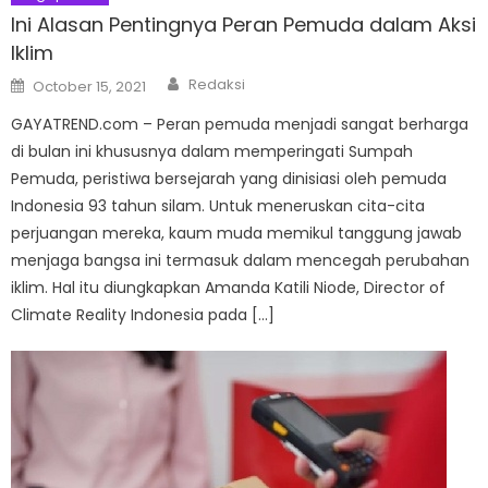
Ini Alasan Pentingnya Peran Pemuda dalam Aksi
Iklim
Author
Posted
Redaksi
October 15, 2021
on
GAYATREND.com – Peran pemuda menjadi sangat berharga
di bulan ini khususnya dalam memperingati Sumpah
Pemuda, peristiwa bersejarah yang dinisiasi oleh pemuda
Indonesia 93 tahun silam. Untuk meneruskan cita-cita
perjuangan mereka, kaum muda memikul tanggung jawab
menjaga bangsa ini termasuk dalam mencegah perubahan
iklim. Hal itu diungkapkan Amanda Katili Niode, Director of
Climate Reality Indonesia pada […]