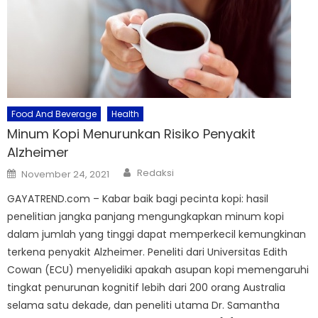
Food And Beverage
Health
Minum Kopi Menurunkan Risiko Penyakit
Alzheimer
Author
Posted
Redaksi
November 24, 2021
on
GAYATREND.com – Kabar baik bagi pecinta kopi: hasil
penelitian jangka panjang mengungkapkan minum kopi
dalam jumlah yang tinggi dapat memperkecil kemungkinan
terkena penyakit Alzheimer. Peneliti dari Universitas Edith
Cowan (ECU) menyelidiki apakah asupan kopi memengaruhi
tingkat penurunan kognitif lebih dari 200 orang Australia
selama satu dekade, dan peneliti utama Dr. Samantha