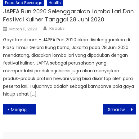
Food And Beverage
Health
JAPFA Run 2020 Selenggarakan Lomba Lari Dan
Festival Kuliner Tanggal 28 Juni 2020
Author
Posted
Redaksi
March 11, 2020
on
Gayatrend.com – JAPFA Run 2020 akan diselenggarakan di
Plaza Timur Gelora Bung Karno, Jakarta pada 28 Juni 2020
mendatang, diadakan lomba lari yang dipadukan dengan
festival kuliner. JAPFA sebagai perusahaan yang
memproduksi produk agribisnis juga akan menyajikan
produk-produk protein hewani yang bisa disantap oleh para
peserta lari. Tujuannya adalah sebagai kampanye pola gaya
hidup sehat […]
Post
Menjaga Kesehatan Dari Polusi Udara dengan Olahraga Dalam Ruangan Bersama Garmin
Smartwatch Garmin Dukung Olahraga Dalam Ruangan Guna Jaga Kesehatan dari Polusi Udara
navigation