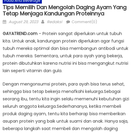
Food And Beverage
Tips Memilih Dan Mengolah Daging Ayam Yang
Tetap Menjaga Kandungan Proteinnya
Posted
Author
August 29, 2023
Redaksi
Comment(0)
on
GAYATREND.com
– Protein sangat diperlukan untuk tubuh
kita. Untuk anak, kandungan protein diperlukan agar fungsi
tubuh mereka optimal dan bisa membangun antibodi untuk
tubuh mereka. Sementara, untuk para ayah yang bekerja,
protein dibutuhkan karena nutrisi ini bisa mengangkut nutrisi
lain seperti vitamin dan gula.
Dengan mengonsumsi protein, para ayah bisa terus sehat,
sehingga bisa tetap bekerja menafkahi keluarga.Sebagai
seorang ibu, tentu kita ingin selalu memenuhi kebutuhan gizi
seluruh anggota keluarga.Sederhananya, ketika membeli
produk daging ayam, tentu kita berharap bisa memberikan
asupan protein yang baik untuk suami dan anak. Hanya saja,
beberapa langkah saat membeli dan mengolah daging