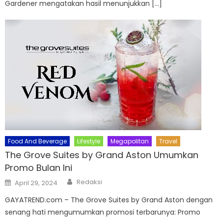
Gardener mengatakan hasil menunjukkan […]
Food And Beverage
Lifestyle
Megapolitan
Travel
The Grove Suites by Grand Aston Umumkan
Promo Bulan Ini
Author
Posted
Redaksi
April 29, 2024
on
GAYATREND.com – The Grove Suites by Grand Aston dengan
senang hati mengumumkan promosi terbarunya: Promo