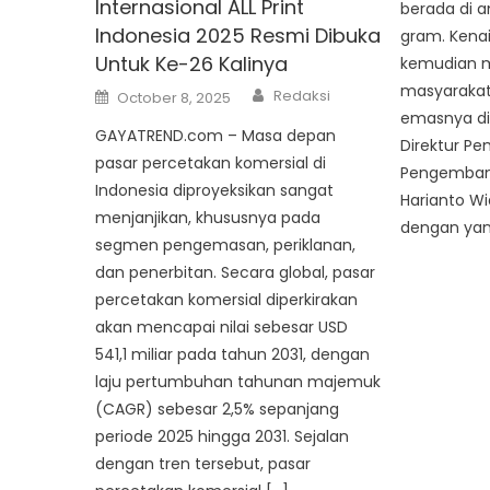
Internasional ALL Print
berada di a
Indonesia 2025 Resmi Dibuka
gram. Kenai
Untuk Ke-26 Kalinya
kemudian 
masyarakat
Author
Posted
Redaksi
October 8, 2025
on
emasnya di
GAYATREND.com – Masa depan
Direktur P
pasar percetakan komersial di
Pengemban
Indonesia diproyeksikan sangat
Harianto W
menjanjikan, khususnya pada
dengan yan
segmen pengemasan, periklanan,
dan penerbitan. Secara global, pasar
percetakan komersial diperkirakan
akan mencapai nilai sebesar USD
541,1 miliar pada tahun 2031, dengan
laju pertumbuhan tahunan majemuk
(CAGR) sebesar 2,5% sepanjang
periode 2025 hingga 2031. Sejalan
dengan tren tersebut, pasar