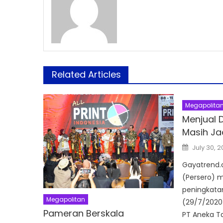
Related Articles
Megapolita
Menjual 
Masih Ja
Posted
July 30, 
on
Gayatrend.
(Persero) m
peningkata
Megapolitan
(29/7/2020
Pameran Berskala
PT Aneka T