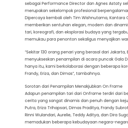
sebagai Performance Director dan Agnes Astaty 
merupakan sekelompok profesional berpengalaman
Dipercaya kembali oleh Tim Wishnutama, Kantara 
memberikan sentuhan elegan, modern dan dinamis
tari, koreografi, dan eksplorasi budaya yang te
memukau para penonton sekaligus menyajikan wari
“Sekitar 130 orang penari yang berasal dari Jakar
menyukseskan penampilan di acara puncak Gala Dinne
hanya itu, kami berkolaborasi dengan beberapa ko
Frandy, Eriza, dan Dimas”, tambahnya.
Sorotan dari Penampilan Menakjubkan On Frame
Adapun penampilan tari dari Onframe terdiri dar
cerita yang sangat dinamis dan penuh dengan kejut
Putra, Eriza Trihapsari, Dimas Praditya, Frandy Subro
Rinni Wulandari, Aurelie, Teddy Aditya, dan Dira 
memadukan beberapa kebudayaan negara-negara 