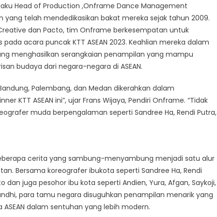
selaku Head of Production ,Onframe Dance Management
 yang telah mendedikasikan bakat mereka sejak tahun 2009.
Creative dan Pacto, tim Onframe berkesempatan untuk
 pada acara puncak KTT ASEAN 2023. Keahlian mereka dalam
rgabung menghasilkan serangkaian penampilan yang mampu
san budaya dari negara-negara di ASEAN.
ta, Bandung, Palembang, dan Medan dikerahkan dalam
r KTT ASEAN ini”, ujar Frans Wijaya, Pendiri Onframe. “Tidak
reografer muda berpengalaman seperti Sandree Ha, Rendi Putra,
i beberapa cerita yang sambung-menyambung menjadi satu alur
an. Bersama koreografer ibukota seperti Sandree Ha, Rendi
to dan juga pesohor ibu kota seperti Andien, Yura, Afgan, Saykoji,
Sugandhi, para tamu negara disuguhkan penampilan menarik yang
ASEAN dalam sentuhan yang lebih modern.