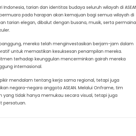
ndonesia, tarian dan identitas budaya seluruh wilayah di ASEA
ya bermuara pada harapan akan kemajuan bagi semua wilayah di
gan tarian elegan, dibalut dengan busana, musik, serta permain
uler.
as panggung, mereka telah menginvestasikan berjam-jam dalam
boratif untuk memastikan kesuksesan penampilan mereka.
mitmen terhadap keunggulan mencerminkan gairah mereka
ung internasional.
pikir mendalam tentang kerja sama regional, tetapi juga
sikan negara-negara anggota ASEAN. Melalui Onframe, tim
 yang tidak hanya memukau secara visual, tetapi juga
 persatuan.