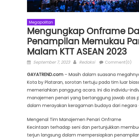
Megapolitan
Mengungkap Onframe Dan
Penampilan Memukau Par
Malam KTT ASEAN 2023
Posted
Author
September 7, 2023
Redaksi
Comment(0)
on
GAYATREND.com
– Masih dalam suasana megahnya 
Kota by Plataran, sorotan tertuju pada tim luar 
memeriahkan panggung acara. Ini dia individu-ind
manajemen penari yang bertanggung jawab atas pe
dalam merayakan keragaman budaya dari negara 
Mengenal Tim Manajemen Penari Onframe
Kecintaan terhadap seni dan pertunjukkan membuat 
terjun langsung dalam mempersiapkan penampilan te