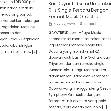
ngka Rp 1.013.000 per
Kris Dayanti Resmi Umumka
kan harga emas ini
Rilis Single Terbaru Dengan
mendorong banyak
Format Musik Orkestra
 mencairkan tabungan
Author
Posted
Redaksi
April 29, 2023
on
 Pegadaian. Menurut
GAYATREND.com – Raya Music
emasaran dan
secara resmi mengumumkan merili
gan Produk Pegadaian
lagu terbaru remake single Kris
idodo, dibandingkan
Dayanti yang lebih dikenal KD
g membeli emas, […]
dibawah distribusi The Orchard dan
Triyakom dengan remake single
“Mencintaimu”, lagu Mencintaimu
diaransemen ulang oleh komposer
musik ternama Indonesia Erwin
Gutawa yang menggandeng Czec
Symphony Orchestra dengan
format musik orkestra yang lebih
megah, lebih elegan dan lebih […]