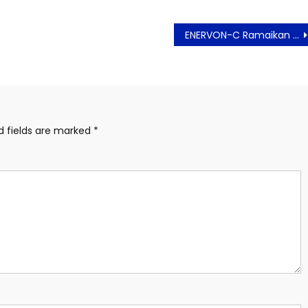
ENERVON-C Ramaikan Belitong Heritage City Walk Street Carnival
d fields are marked
*