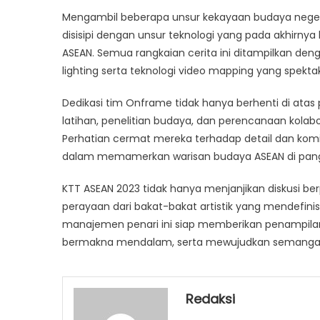
Mengambil beberapa unsur kekayaan budaya negeri I
disisipi dengan unsur teknologi yang pada akhirn
ASEAN. Semua rangkaian cerita ini ditampilkan den
lighting serta teknologi video mapping yang spektak
Dedikasi tim Onframe tidak hanya berhenti di at
latihan, penelitian budaya, dan perencanaan kola
Perhatian cermat mereka terhadap detail dan ko
dalam memamerkan warisan budaya ASEAN di pangg
KTT ASEAN 2023 tidak hanya menjanjikan diskusi ber
perayaan dari bakat-bakat artistik yang mendefini
manajemen penari ini siap memberikan penampilan
bermakna mendalam, serta mewujudkan semangat
Redaksi