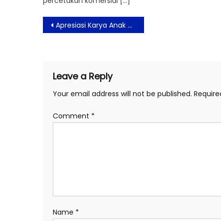
percetakan komersial […]
Post
Apresiasi Karya Anak Bangsa, Gaung Merah Hadirkan Gaung Merah SeGALAnya di 10 Kota
navigation
Leave a Reply
Your email address will not be published.
Require
Comment
*
Name
*