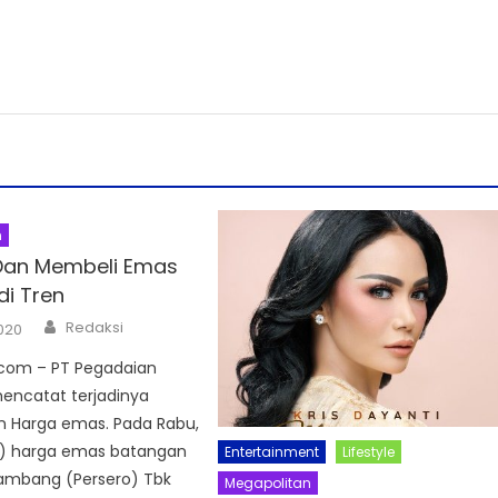
n
Dan Membeli Emas
di Tren
Author
Redaksi
2020
com – PT Pegadaian
encatat terjadinya
n Harga emas. Pada Rabu,
) harga emas batangan
Entertainment
Lifestyle
ambang (Persero) Tbk
Megapolitan