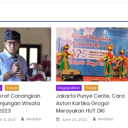
n
Travel
Megapolitan
Travel
kraf Canangkan
Jakarta Punye Cerite, Cara
njungan Wisata
Aston Kartika Grogol
2023
Merayakan HUT DKI
Author
Author
Posted
Redaksi
Redaksi
11, 2021
June 23, 2022
on