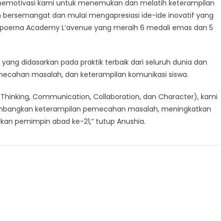
uga memotivasi kami untuk menemukan dan melatih keterampilan
 bersemangat dan mulai mengapresiasi ide-ide inovatif yang
ampoerna Academy L’avenue yang meraih 6 medali emas dan 5
 yang didasarkan pada praktik terbaik dari seluruh dunia dan
mecahan masalah, dan keterampilan komunikasi siswa.
l Thinking, Communication, Collaboration, dan Character), kami
gembangkan keterampilan pemecahan masalah, meningkatkan
irkan pemimpin abad ke-21,” tutup Anushia.