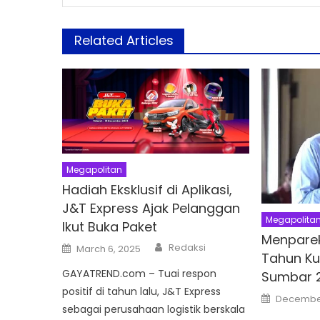
Related Articles
Megapolitan
Hadiah Eksklusif di Aplikasi,
J&T Express Ajak Pelanggan
Megapolita
Ikut Buka Paket
Menpare
Author
Posted
Redaksi
March 6, 2025
on
Tahun Ku
GAYATREND.com – Tuai respon
Sumbar 
positif di tahun lalu, J&T Express
Posted
December 
on
sebagai perusahaan logistik berskala