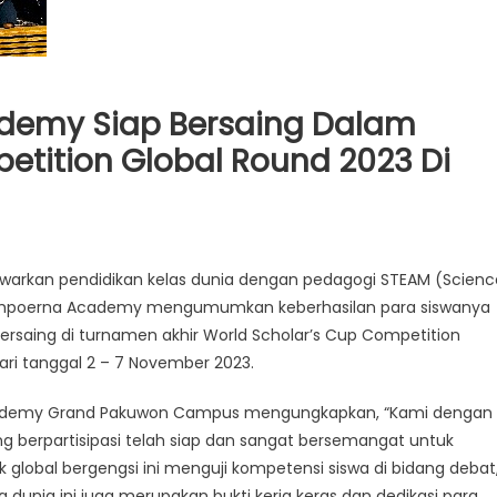
demy Siap Bersaing Dalam
etition Global Round 2023 Di
awarkan pendidikan kelas dunia dengan pedagogi STEAM (Scienc
 Sampoerna Academy mengumumkan keberhasilan para siswanya
saing di turnamen akhir World Scholar’s Cup Competition
ari tanggal 2 – 7 November 2023.
 Academy Grand Pakuwon Campus mengungkapkan, “Kami dengan
erpartisipasi telah siap dan sangat bersemangat untuk
k global bergengsi ini menguji kompetensi siswa di bidang debat
 dunia ini juga merupakan bukti kerja keras dan dedikasi para