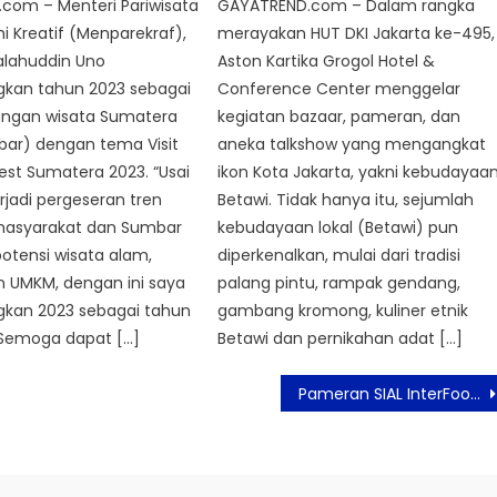
com – Menteri Pariwisata
GAYATREND.com – Dalam rangka
 Kreatif (Menparekraf),
merayakan HUT DKI Jakarta ke-495,
alahuddin Uno
Aston Kartika Grogol Hotel &
an tahun 2023 sebagai
Conference Center menggelar
ungan wisata Sumatera
kegiatan bazaar, pameran, dan
bar) dengan tema Visit
aneka talkshow yang mengangkat
est Sumatera 2023. “Usai
ikon Kota Jakarta, yakni kebudayaa
jadi pergeseran tren
Betawi. Tidak hanya itu, sejumlah
masyarakat dan Sumbar
kebudayaan lokal (Betawi) pun
otensi wisata alam,
diperkenalkan, mulai dari tradisi
n UMKM, dengan ini saya
palang pintu, rampak gendang,
an 2023 sebagai tahun
gambang kromong, kuliner etnik
 Semoga dapat […]
Betawi dan pernikahan adat […]
Pameran SIAL InterFood 2023 Resmi Digelar 8-11 November 2023