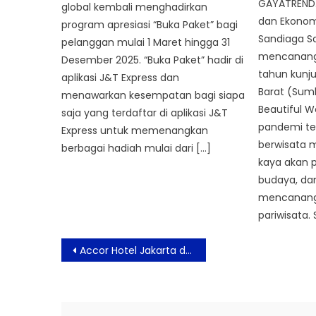
GAYATREND.
global kembali menghadirkan
dan Ekonomi
program apresiasi “Buka Paket” bagi
Sandiaga S
pelanggan mulai 1 Maret hingga 31
mencanangk
Desember 2025. “Buka Paket” hadir di
tahun kunj
aplikasi J&T Express dan
Barat (Sum
menawarkan kesempatan bagi siapa
Beautiful W
saja yang terdaftar di aplikasi J&T
pandemi ter
Express untuk memenangkan
berwisata 
berbagai hadiah mulai dari […]
kaya akan p
budaya, da
mencanangk
pariwisata.
Post
Accor Hotel Jakarta dan Sekitar Merayakan Malam Apresiasi Penuh Inspirasi ‘Meet ALL Partners’
navigation