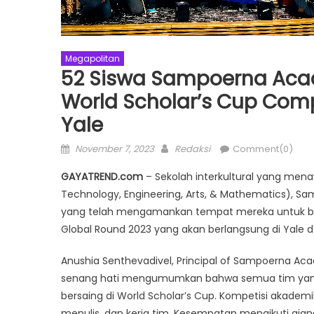
Megapolitan
52 Siswa Sampoerna Aca
World Scholar’s Cup Comp
Yale
Posted
Author
November 7, 2023
Redaksi
Comment(0)
on
GAYATREND.com
– Sekolah interkultural yang men
Technology, Engineering, Arts, & Mathematics),
yang telah mengamankan tempat mereka untuk ber
Global Round 2023 yang akan berlangsung di Yale d
Anushia Senthevadivel, Principal of Sampoerna
senang hati mengumumkan bahwa semua tim yang b
bersaing di World Scholar’s Cup. Kompetisi akademi
menulis, dan kerja tim. Kesempatan mengikuti ajang