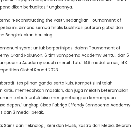
endidikan berkualitas,” ungkapnya.
 tema “Reconstructing the Past”, sedangkan Tournament of
isi ini, dimana semua finalis kualifikasi putaran global dari
dan Bangkok akan bersaing.
menuhi syarat untuk berpartisipasi dalam Tournament of
ademy Grand Pakuwon, 6 tim Sampoerna Academy Sentul, dan 5
Sampoerna Academy sudah meraih total 146 medali emas, 143
ompetition Global Round 2023.
ratif, tes pilihan ganda, serta kuis. Kompetisi ini telah
ritis, memecahkan masalah, dan juga melatih keterampilan
ngalaman terbaik untuk bisa mengembangkan kemampuan
sa depan,” ungkap Cisco Fabrigo Effendy Sampoerna Academy
s dan 3 medali perak.
; Sains dan Teknologi, Seni dan Musik, Sastra dan Media, Sejarah