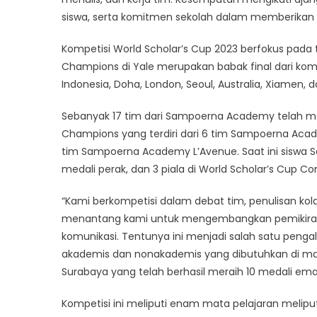
siswa, serta komitmen sekolah dalam memberikan p
Kompetisi World Scholar’s Cup 2023 berfokus pada
Champions di Yale merupakan babak final dari kompet
Indonesia, Doha, London, Seoul, Australia, Xiamen, 
Sebanyak 17 tim dari Sampoerna Academy telah me
Champions yang terdiri dari 6 tim Sampoerna Ac
tim Sampoerna Academy L’Avenue. Saat ini siswa 
medali perak, dan 3 piala di World Scholar’s Cup C
“Kami berkompetisi dalam debat tim, penulisan kolabo
menantang kami untuk mengembangkan pemikiran k
komunikasi. Tentunya ini menjadi salah satu pe
akademis dan nonakademis yang dibutuhkan di ma
Surabaya yang telah berhasil meraih 10 medali ema
Kompetisi ini meliputi enam mata pelajaran meliputi