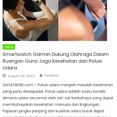
Tekno
Smartwatch Garmin Dukung Olahraga Dalam
Ruangan Guna Jaga Kesehatan dari Polusi
Udara
Author
Posted
Redaksi
August 29, 2023
on
GAYATREND.com – Polusi udara menjadi masalah kesehatan
yang perlu diwaspadai. Polusi udara adalah suatu kondisi
dimana udara tercemar oleh zat-zat berbahaya yang dapat
membahayakan kesehatan manusia dan lingkungan.
Paparan jangka panjang dari kualitas udara buruk dapat