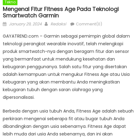
Tekno
Mengenal Fitur Fitness Age Pada Teknologi
Smartwatch Garmin
Posted
Author
January 29, 2024
Redaksi
Comment(0)
on
GAYATREND.com – Garmin sebagai pemimpin global dalam
teknologi perangkat wearable inovatif, telah melengkapi
produk smartwatch-nya dengan beragam fitur dan sensor
yang bermanfaat untuk mendukung kesehatan dan
kebugaran penggunanya. Salah satu fitur yang disertakan
adalah kemampuan untuk mengukur Fitness Age atau Usia
Kebugaran yang akan membantu Anda meningkatkan
kebugaran tubuh dengan saran olahraga yang
dipersonalisasi.
Berbeda dengan usia tubuh Anda, Fitness Age adalah sebuah
perkiraan mengenai seberapa fit atau bugar tubuh Anda
dibandingkan dengan usia sebenarnya. Fitness Age dapat
lebih muda dari usia Anda sebenarnya, dan ini akan