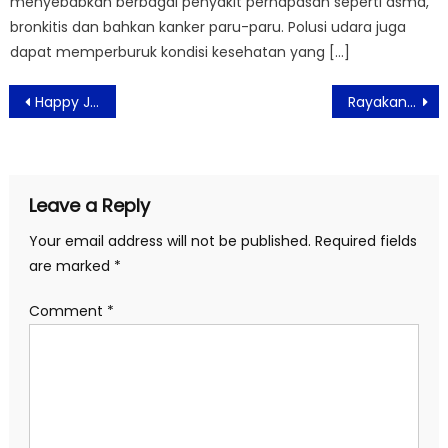
menyebabkan berbagai penyakit pernapasan seperti asma,
bronkitis dan bahkan kanker paru-paru. Polusi udara juga
dapat memperburuk kondisi kesehatan yang […]
Post
Happy Jehan dan Gegfia Ramaikan Industri Fashion di Tanah Air
Rayakan Imlek 2024, Grand Mercure Jakarta Harmoni Siapkan Prosperity Dinner
navigation
Leave a Reply
Your email address will not be published.
Required fields
are marked
*
Comment
*