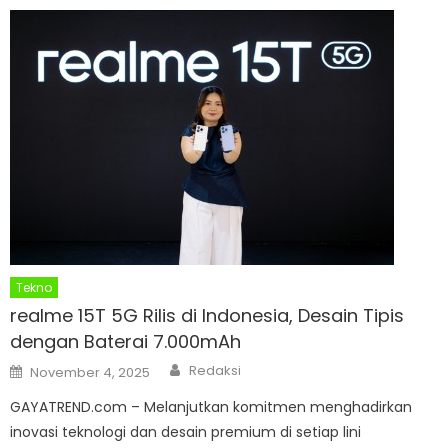
Tekno
realme 15T 5G Rilis di Indonesia, Desain Tipis
dengan Baterai 7.000mAh
Author
Posted
Redaksi
November 4, 2025
on
GAYATREND.com – Melanjutkan komitmen menghadirkan
inovasi teknologi dan desain premium di setiap lini