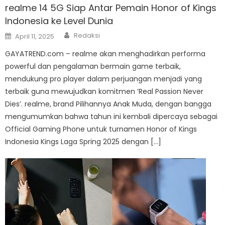
realme 14 5G Siap Antar Pemain Honor of Kings
Indonesia ke Level Dunia
Author
Posted
Redaksi
April 11, 2025
on
GAYATREND.com – realme akan menghadirkan performa
powerful dan pengalaman bermain game terbaik,
mendukung pro player dalam perjuangan menjadi yang
terbaik guna mewujudkan komitmen ‘Real Passion Never
Dies’. realme, brand Pilihannya Anak Muda, dengan bangga
mengumumkan bahwa tahun ini kembali dipercaya sebagai
Official Gaming Phone untuk turnamen Honor of Kings
Indonesia Kings Laga Spring 2025 dengan […]