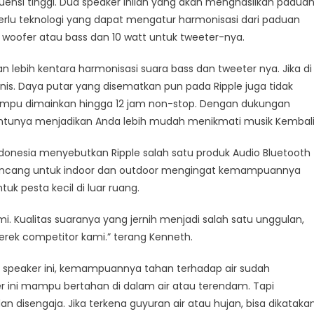
ensi tinggi. Dua speaker inilah yang akan menghasilkan padua
perlu teknologi yang dapat mengatur harmonisasi dari paduan
tt woofer atau bass dan 10 watt untuk tweeter-nya.
 lebih kentara harmonisasi suara bass dan tweeter nya. Jika di
is. Daya putar yang disematkan pun pada Ripple juga tidak
ampu dimainkan hingga 12 jam non-stop. Dengan dukungan
tentunya menjadikan Anda lebih mudah menikmati musik Kembali
donesia menyebutkan Ripple salah satu produk Audio Bluetooth
rancang untuk indoor dan outdoor mengingat kemampuannya
uk pesta kecil di luar ruang.
ami. Kualitas suaranya yang jernih menjadi salah satu unggulan,
erek competitor kami.” terang Kenneth.
 speaker ini, kemampuannya tahan terhadap air sudah
er ini mampu bertahan di dalam air atau terendam. Tapi
 disengaja. Jika terkena guyuran air atau hujan, bisa dikataka