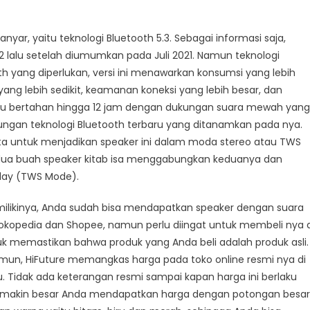
anyar, yaitu teknologi Bluetooth 5.3. Sebagai informasi saja,
022 lalu setelah diumumkan pada Juli 2021. Namun teknologi
 yang diperlukan, versi ini menawarkan konsumsi yang lebih
ng lebih sedikit, keamanan koneksi yang lebih besar, dan
mampu bertahan hingga 12 jam dengan dukungan suara mewah yang
kungan teknologi Bluetooth terbaru yang ditanamkan pada nya.
ta untuk menjadikan speaker ini dalam moda stereo atau TWS
 dua buah speaker kitab isa menggabungkan keduanya dan
 play (TWS Mode).
emilikinya, Anda sudah bisa mendapatkan speaker dengan suara
i Tokopedia dan Shopee, namun perlu diingat untuk membeli nya d
tuk memastikan bahwa produk yang Anda beli adalah produk asli.
Namun, HiFuture memangkas harga pada toko online resmi nya di
. Tidak ada keterangan resmi sampai kapan harga ini berlaku
makin besar Anda mendapatkan harga dengan potongan besar