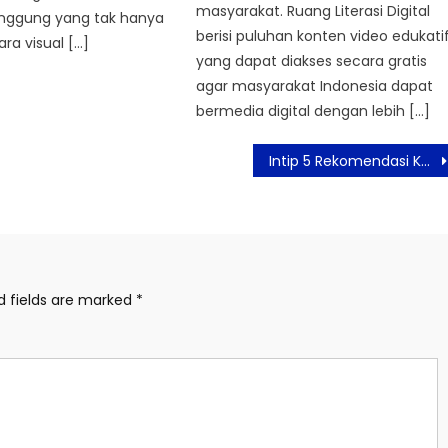
masyarakat. Ruang Literasi Digital
nggung yang tak hanya
berisi puluhan konten video edukati
a visual […]
yang dapat diakses secara gratis
agar masyarakat Indonesia dapat
bermedia digital dengan lebih […]
Intip 5 Rekomendasi Kegiatan Malam Minggu Bareng Samsung The Freestyle 2.0
d fields are marked
*