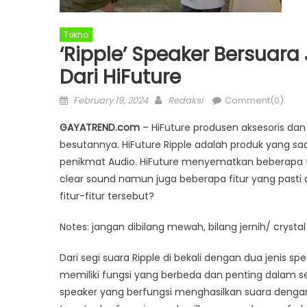
Tekno
‘Ripple’ Speaker Bersuara
Dari HiFuture
Posted
Author
February 19, 2024
Redaksi
Comment(0)
on
GAYATREND.com
– HiFuture produsen aksesoris da
besutannya. HiFuture Ripple adalah produk yang s
penikmat Audio. HiFuture menyematkan beberapa fit
clear sound namun juga beberapa fitur yang past
fitur-fitur tersebut?
Notes: jangan dibilang mewah, bilang jernih/ crysta
Dari segi suara Ripple di bekali dengan dua jenis spe
memiliki fungsi yang berbeda dan penting dalam se
speaker yang berfungsi menghasilkan suara dengan