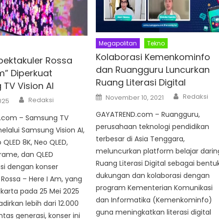
Megapolitan
Tekno
Kolaborasi Kemenkominfo
pektakuler Rossa
dan Ruangguru Luncurkan
m” Diperkuat
Ruang Literasi Digital
TV Vision AI
Author
Posted
Redaksi
Author
November 10, 2021
Redaksi
025
on
GAYATREND.com – Ruangguru,
.com – Samsung TV
perusahaan teknologi pendidikan
elalui Samsung Vision AI,
terbesar di Asia Tenggara,
 QLED 8K, Neo QLED,
meluncurkan platform belajar darin
Frame, dan QLED
Ruang Literasi Digital sebagai bentu
si dengan konser
dukungan dan kolaborasi dengan
 Rossa – Here I Am, yang
program Kementerian Komunikasi
Jakarta pada 25 Mei 2025
dan Informatika (Kemenkominfo)
dirkan lebih dari 12.000
guna meningkatkan literasi digital
tas generasi, konser ini