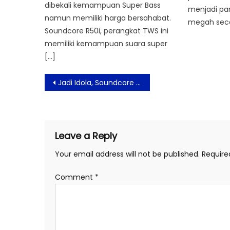
dibekali kemampuan Super Bass
menjadi pa
namun memiliki harga bersahabat.
megah secar
Soundcore R50i, perangkat TWS ini
memiliki kemampuan suara super
[…]
Post
Jadi Idola, Soundcore Relaunching R50i dengan Dua Varian Warna Menawan
navigation
Leave a Reply
Your email address will not be published.
Require
Comment
*