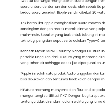
tweeter berfungsi menghasilkan suara dengan freku
suara antara dentuman dan desis, oleh sebab itu 
kedua suara tersebut. Ripple sendiri dibekali 20 wa
Tak heran jika Ripple menghasilkan suara mewah dan
sandingkan dengan merek merek lainnya yang sejen
main-main. Speaker yang berbentuk tabung ini m
teknologi pengisian cepat serta colokan Type-C 
Kenneth Myron selaku Country Manager HiFuture In
portable unggulan dari HiFuture yang memang di
yang tahan air sehingga cocok jika dipergunakan unt
“Ripple ini salah satu produk Audio unggulan dari k
bisa dibuktikan dan tentunya tidak kalah dengan m
HiFuture memang menyematkan fitur anti air pada
mengantongi sertifikasi IPX7. Dengan begitu speak
tentunya tidak direndam dalam waktu yang lama dan