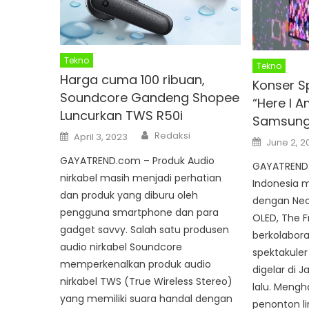
Tekno
Tekno
Harga cuma 100 ribuan,
Konser S
Soundcore Gandeng Shopee
“Here I A
Luncurkan TWS R50i
Samsung 
Author
Posted
Redaksi
April 3, 2023
Posted
on
June 2, 2
on
GAYATREND.com – Produk Audio
GAYATREND
nirkabel masih menjadi perhatian
Indonesia m
dan produk yang diburu oleh
dengan Neo
pengguna smartphone dan para
OLED, The 
gadget savvy. Salah satu produsen
berkolabora
audio nirkabel Soundcore
spektakuler
memperkenalkan produk audio
digelar di 
nirkabel TWS (True Wireless Stereo)
lalu. Mengha
yang memiliki suara handal dengan
penonton lin