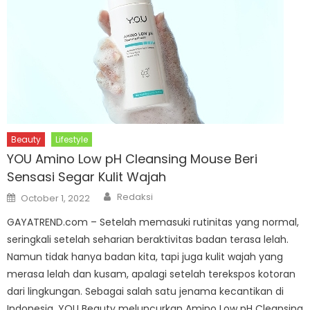
Beauty
Lifestyle
YOU Amino Low pH Cleansing Mouse Beri
Sensasi Segar Kulit Wajah
Author
Posted
Redaksi
October 1, 2022
on
GAYATREND.com – Setelah memasuki rutinitas yang normal,
seringkali setelah seharian beraktivitas badan terasa lelah.
Namun tidak hanya badan kita, tapi juga kulit wajah yang
merasa lelah dan kusam, apalagi setelah terekspos kotoran
dari lingkungan. Sebagai salah satu jenama kecantikan di
Indonesia, YOU Beauty meluncurkan Amino Low pH Cleansing