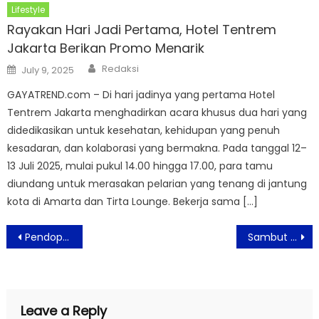
Lifestyle
Rayakan Hari Jadi Pertama, Hotel Tentrem
Jakarta Berikan Promo Menarik
Author
Posted
Redaksi
July 9, 2025
on
GAYATREND.com – Di hari jadinya yang pertama Hotel
Tentrem Jakarta menghadirkan acara khusus dua hari yang
didedikasikan untuk kesehatan, kehidupan yang penuh
kesadaran, dan kolaborasi yang bermakna. Pada tanggal 12–
13 Juli 2025, mulai pukul 14.00 hingga 17.00, para tamu
diundang untuk merasakan pelarian yang tenang di jantung
kota di Amarta dan Tirta Lounge. Bekerja sama […]
Post
Pendopo Hadirkan “Djon & Rose”: “Jiwa Ketok” Maestro S. Sudjojono dalam Fesyen
Sambut World Chocolate Day, DORÉ by LeTAO Hadirkan Pistachio au Chocolat
navigation
Leave a Reply