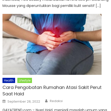
Mousse yang diperuntukkan bagi pemiliki kulit sensitif […]
Health
Lifestyle
Cara Pengobatan Rumahan Atasi Sakit Perut
Saat Haid
Author
Posted
Redaksi
September 28, 2022
on
GAYATREND.com – Nyeri Haid, menjadi masalah umum yang