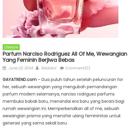
Lifestyle
Parfum Narciso Rodriguez All Of Me, Wewangian
Yang Feminin Berjiwa Bebas
Posted
Author
June 22, 2024
Redaksi
Comment(0)
on
GAYATREND.com
– Dua puluh tahun setelah peluncuran for
her, sebuah wewangian yang mengubah pemandangan
parfum modern selamanya, narciso rodriguez parfums
membuka babak baru, menandai era baru yang berani bagi
rumah wewangian ini. Memperkenalkan all of me, sebuah
wewangian prisma yang menafsir ulang femininitas untuk
generasi yang sama sekali baru.