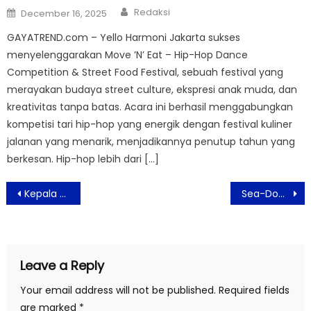
Author
Posted
Redaksi
December 16, 2025
on
GAYATREND.com – Yello Harmoni Jakarta sukses
menyelenggarakan Move ’N’ Eat – Hip-Hop Dance
Competition & Street Food Festival, sebuah festival yang
merayakan budaya street culture, ekspresi anak muda, dan
kreativitas tanpa batas. Acara ini berhasil menggabungkan
kompetisi tari hip-hop yang energik dengan festival kuliner
jalanan yang menarik, menjadikannya penutup tahun yang
berkesan. Hip-hop lebih dari […]
Post
Kepala Kanwil DJP Jakarta Barat Hadiri Malam Apresiasi Wajib Pajak Taat Pajak Kota Jakarta Barat 2023
Sea-Doo Can-Am Indonesia Membuka Jaringan Cabang ke-10 di Kawasan Pantai Indah Kapuk (PIK)
navigation
Leave a Reply
Your email address will not be published.
Required fields
are marked
*