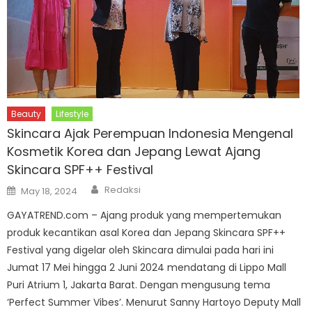
Beauty
Lifestyle
Skincara Ajak Perempuan Indonesia Mengenal
Kosmetik Korea dan Jepang Lewat Ajang
Skincara SPF++ Festival
Author
Posted
Redaksi
May 18, 2024
on
GAYATREND.com – Ajang produk yang mempertemukan
produk kecantikan asal Korea dan Jepang Skincara SPF++
Festival yang digelar oleh Skincara dimulai pada hari ini
Jumat 17 Mei hingga 2 Juni 2024 mendatang di Lippo Mall
Puri Atrium 1, Jakarta Barat. Dengan mengusung tema
‘Perfect Summer Vibes’. Menurut Sanny Hartoyo Deputy Mall