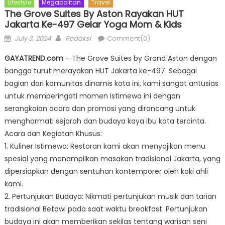
Lifestyle
Megapolitan
Travel
The Grove Suites By Aston Rayakan HUT
Jakarta Ke-497 Gelar Yoga Mom & Kids
Posted
Author
July 3, 2024
Redaksi
Comment(0)
on
GAYATREND.com
– The Grove Suites by Grand Aston dengan
bangga turut merayakan HUT Jakarta ke-497. Sebagai
bagian dari komunitas dinamis kota ini, kami sangat antusias
untuk memperingati momen istimewa ini dengan
serangkaian acara dan promosi yang dirancang untuk
menghormati sejarah dan budaya kaya ibu kota tercinta.
Acara dan Kegiatan Khusus:
1. Kuliner Istimewa: Restoran kami akan menyajikan menu
spesial yang menampilkan masakan tradisional Jakarta, yang
dipersiapkan dengan sentuhan kontemporer oleh koki ahli
kami.
2. Pertunjukan Budaya: Nikmati pertunjukan musik dan tarian
tradisional Betawi pada saat waktu breakfast. Pertunjukan
budaya ini akan memberikan sekilas tentang warisan seni