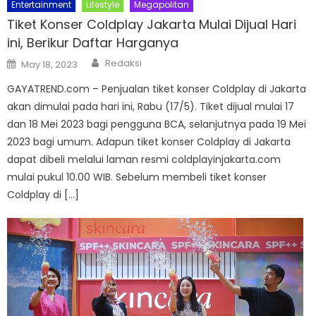
Entertainment
Lifestyle
Megapolitan
Tiket Konser Coldplay Jakarta Mulai Dijual Hari
ini, Berikur Daftar Harganya
Author
Posted
Redaksi
May 18, 2023
on
GAYATREND.com – Penjualan tiket konser Coldplay di Jakarta
akan dimulai pada hari ini, Rabu (17/5). Tiket dijual mulai 17
dan 18 Mei 2023 bagi pengguna BCA, selanjutnya pada 19 Mei
2023 bagi umum. Adapun tiket konser Coldplay di Jakarta
dapat dibeli melalui laman resmi coldplayinjakarta.com
mulai pukul 10.00 WIB. Sebelum membeli tiket konser
Coldplay di […]