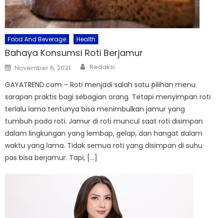
Food And Beverage
Health
Bahaya Konsumsi Roti Berjamur
Author
Posted
Redaksi
November 6, 2021
on
GAYATREND.com – Roti menjadi salah satu pilihan menu
sarapan praktis bagi sebagian orang. Tetapi menyimpan roti
terlalu lama tentunya bisa menimbulkan jamur yang
tumbuh pada roti. Jamur di roti muncul saat roti disimpan
dalam lingkungan yang lembap, gelap, dan hangat dalam
waktu yang lama. Tidak semua roti yang disimpan di suhu
pas bisa berjamur. Tapi, […]