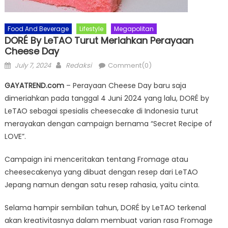
Food And Beverage
Lifestyle
Megapolitan
DORÉ By LeTAO Turut Meriahkan Perayaan
Cheese Day
Posted
Author
July 7, 2024
Redaksi
Comment(0)
on
GAYATREND.com
– Perayaan Cheese Day baru saja
dimeriahkan pada tanggal 4 Juni 2024 yang lalu, DORÉ by
LeTAO sebagai spesialis cheesecake di Indonesia turut
merayakan dengan campaign bernama “Secret Recipe of
LOVE”.
Campaign ini menceritakan tentang Fromage atau
cheesecakenya yang dibuat dengan resep dari LeTAO
Jepang namun dengan satu resep rahasia, yaitu cinta.
Selama hampir sembilan tahun, DORÉ by LeTAO terkenal
akan kreativitasnya dalam membuat varian rasa Fromage