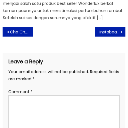
menjadi salah satu produk best seller Wonderlux berkat
kemampuannya untuk menstimulasi pertumbuhan rambut.
Setelah sukses dengan serumnya yang efektif […]
Post
Cha Cha Rica Restoran Khas Manado di PIK Jakarta
Instabeauty Center Buka Cabang Baru di Pakubuwono dan Luncurkan Produk Terbaru INSTAMOIST: Solusi Perawatan Kulit Inovatif untuk Semua
navigation
Leave a Reply
Your email address will not be published.
Required fields
are marked
*
Comment
*