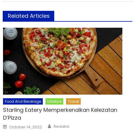
Related Articles
Food And Beverage
Lifestyle
Travel
Starling Eatery Memperkenalkan Kelezatan
D’Pizza
Author
Posted
Redaksi
October 14, 2022
on