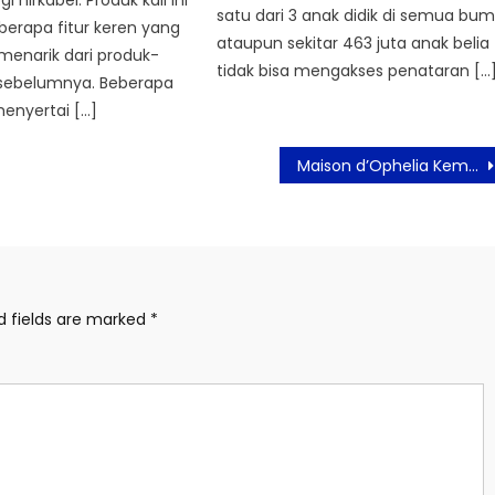
i nirkabel. Produk kali ini
satu dari 3 anak didik di semua bum
berapa fitur keren yang
ataupun sekitar 463 juta anak belia
 menarik dari produk-
tidak bisa mengakses penataran […
sebelumnya. Beberapa
menyertai […]
Maison d’Ophelia Kembali Hadir dengan Koleksi Baru di Scent Reverie
d fields are marked
*