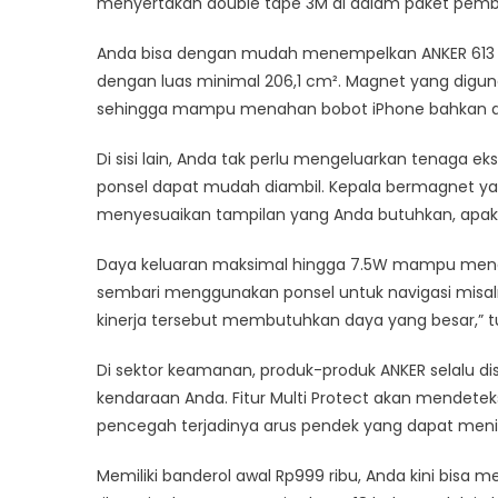
menyertakan double tape 3M di dalam paket pem
Anda bisa dengan mudah menempelkan ANKER 613 
dengan luas minimal 206,1 cm². Magnet yang digu
sehingga mampu menahan bobot iPhone bahkan da
Di sisi lain, Anda tak perlu mengeluarkan tenaga e
ponsel dapat mudah diambil. Kepala bermagnet ya
menyesuaikan tampilan yang Anda butuhkan, apaka
Daya keluaran maksimal hingga 7.5W mampu mengi
sembari menggunakan ponsel untuk navigasi misaln
kinerja tersebut membutuhkan daya yang besar,” 
Di sektor keamanan, produk-produk ANKER selalu dis
kendaraan Anda. Fitur Multi Protect akan mendetek
pencegah terjadinya arus pendek yang dapat meni
Memiliki banderol awal Rp999 ribu, Anda kini bis