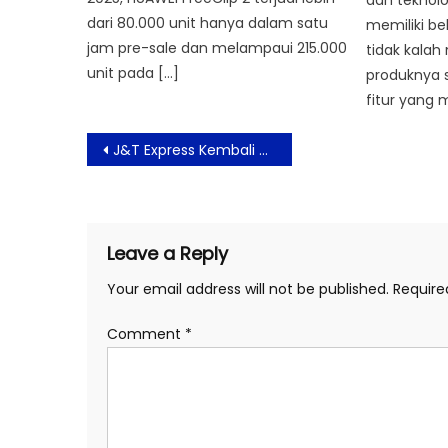
dan teknolog
dari 80.000 unit hanya dalam satu
memiliki be
jam pre-sale dan melampaui 215.000
tidak kalah
unit pada […]
produknya 
fitur yang 
Post
J&T Express Kembali Gelar J&T Connect Run, Berlari Bersama Mendukung UMKM dan Keberlanjutan
navigation
Leave a Reply
Your email address will not be published.
Require
Comment
*