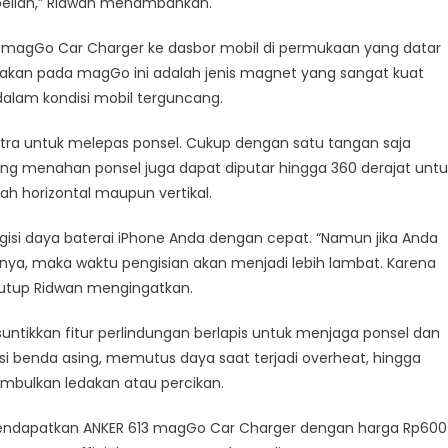
belian,” Ridwan menambahkan.
magGo Car Charger ke dasbor mobil di permukaan yang datar
nakan pada magGo ini adalah jenis magnet yang sangat kuat
lam kondisi mobil terguncang.
kstra untuk melepas ponsel. Cukup dengan satu tangan saja
ng menahan ponsel juga dapat diputar hingga 360 derajat untu
h horizontal maupun vertikal.
si daya baterai iPhone Anda dengan cepat. “Namun jika Anda
ya, maka waktu pengisian akan menjadi lebih lambat. Karena
tutup Ridwan mengingatkan.
untikkan fitur perlindungan berlapis untuk menjaga ponsel dan
si benda asing, memutus daya saat terjadi overheat, hingga
mbulkan ledakan atau percikan.
a mendapatkan ANKER 613 magGo Car Charger dengan harga Rp600