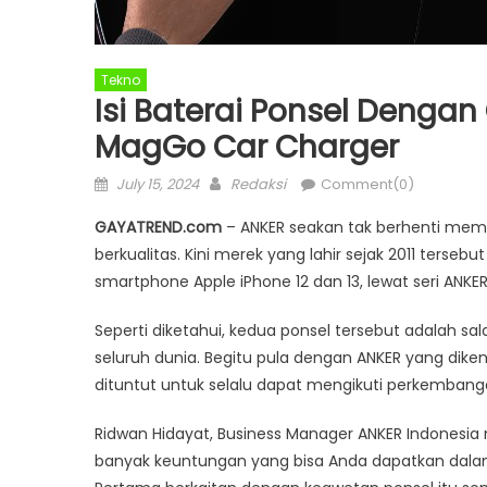
Tekno
Isi Baterai Ponsel Dengan
MagGo Car Charger
Posted
Author
July 15, 2024
Redaksi
Comment(0)
on
GAYATREND.com
– ANKER seakan tak berhenti memba
berkualitas. Kini merek yang lahir sejak 2011 ters
smartphone Apple iPhone 12 dan 13, lewat seri ANK
Seperti diketahui, kedua ponsel tersebut adalah s
seluruh dunia. Begitu pula dengan ANKER yang diken
dituntut untuk selalu dapat mengikuti perkemban
Ridwan Hidayat, Business Manager ANKER Indonesia
banyak keuntungan yang bisa Anda dapatkan dalam