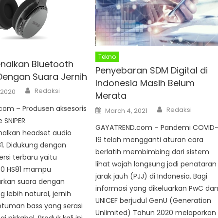
Tekno
enalkan Bluetooth
Penyebaran SDM Digital di
 Dengan Suara Jernih
Indonesia Masih Belum
Author
Redaksi
 2020
Merata
Author
com – Produsen aksesoris
Posted
Redaksi
March 4, 2021
on
 SNIPER
GAYATREND.com – Pandemi COVID
lkan headset audio
19 telah mengganti aturan cara
81. Didukung dengan
berlatih membimbing dari sistem
ersi terbaru yaitu
lihat wajah langsung jadi penataran
5.0 HS81 mampu
jarak jauh (PJJ) di Indonesia. Bagi
rkan suara dengan
informasi yang dikeluarkan PwC da
g lebih natural, jernih
UNICEF berjudul GenU (Generation
tuman bass yang serasi
Unlimited) Tahun 2020 melaporkan