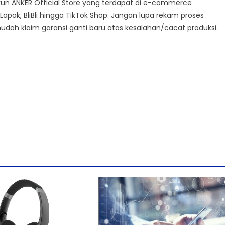
akun ANKER Official Store yang terdapat di e-commerce
apak, BliBli hingga TikTok Shop. Jangan lupa rekam proses
ah klaim garansi ganti baru atas kesalahan/cacat produksi.