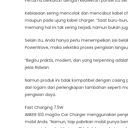
Pertama berkaitan dengan keawetan ponsel itu sendi
Kebiasaan sering mencolok dan mencabut kabel ch
maupun pada ujung kabel charger. “Saat buru-buru
memang hal ini tak sering terjadi, namun bukan ju
Selain itu, Anda hanya perlu menempelkan sisi be
PowerWave, maka seketika proses pengisian langsu
“Begitu praktis, modern, dan yang terpenting adala
jelas Ridwan.
Namun produk ini tidak kompatibel dengan casing p
dari logam dan perlengkapan tambahan seperti m
pengisian daya.
Fast Charging 7.5W
ANKER 613 magGo Car Charger menggunakan penjepit
mobil Anda. “Namun, tiap pabrikan mobil punya bent