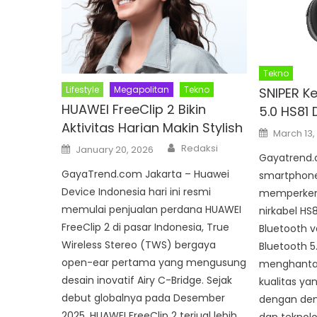
Tekno
Lifestyle
Megapolitan
Tekno
SNIPER K
HUAWEI FreeClip 2 Bikin
5.0 HS81
Aktivitas Harian Makin Stylish
Posted
March 13,
on
Author
Posted
Redaksi
January 20, 2026
on
Gayatrend.
GayaTrend.com Jakarta – Huawei
smartphone
Device Indonesia hari ini resmi
memperkena
memulai penjualan perdana HUAWEI
nirkabel HS
FreeClip 2 di pasar Indonesia, True
Bluetooth v
Wireless Stereo (TWS) bergaya
Bluetooth 
open-ear pertama yang mengusung
menghanta
desain inovatif Airy C-Bridge. Sejak
kualitas yan
debut globalnya pada Desember
dengan den
2025, HUAWEI FreeClip 2 terjual lebih