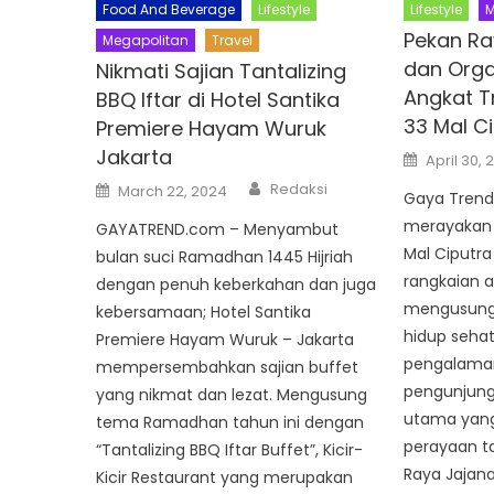
Food And Beverage
Lifestyle
Lifestyle
M
Pekan Ra
Megapolitan
Travel
dan Orga
Nikmati Sajian Tantalizing
Angkat T
BBQ Iftar di Hotel Santika
33 Mal C
Premiere Hayam Wuruk
Jakarta
Posted
April 30, 
on
Author
Posted
Redaksi
March 22, 2024
Gaya Trend
on
merayakan 
GAYATREND.com – Menyambut
Mal Ciputr
bulan suci Ramadhan 1445 Hijriah
rangkaian a
dengan penuh keberkahan dan juga
mengusung 
kebersamaan; Hotel Santika
hidup sehat,
Premiere Hayam Wuruk – Jakarta
pengalaman
mempersembahkan sajian buffet
pengunjung
yang nikmat dan lezat. Mengusung
utama yang
tema Ramadhan tahun ini dengan
perayaan ta
“Tantalizing BBQ Iftar Buffet”, Kicir-
Raya Jajana
Kicir Restaurant yang merupakan