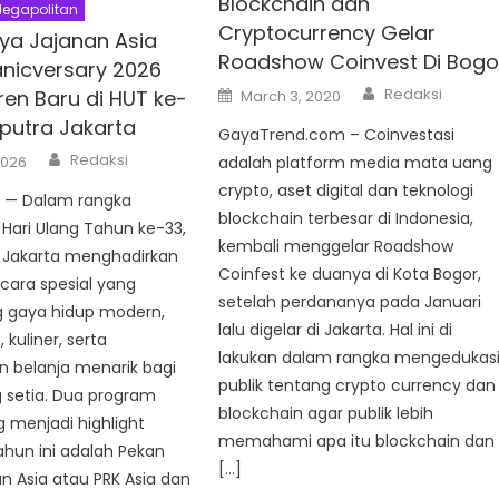
Blockchain dan
egapolitan
Cryptocurrency Gelar
ya Jajanan Asia
Roadshow Coinvest Di Bogo
nicversary 2026
Author
Posted
Redaksi
ren Baru di HUT ke-
March 3, 2020
on
iputra Jakarta
GayaTrend.com – Coinvestasi
Author
Redaksi
2026
adalah platform media mata uang
crypto, aset digital dan teknologi
 — Dalam rangka
blockchain terbesar di Indonesia,
Hari Ulang Tahun ke-33,
kembali menggelar Roadshow
a Jakarta menghadirkan
Coinfest ke duanya di Kota Bogor,
cara spesial yang
setelah perdananya pada Januari
gaya hidup modern,
lalu digelar di Jakarta. Hal ini di
 kuliner, serta
lakukan dalam rangka mengedukas
 belanja menarik bagi
publik tentang crypto currency dan
 setia. Dua program
blockchain agar publik lebih
 menjadi highlight
memahami apa itu blockchain dan
hun ini adalah Pekan
[…]
n Asia atau PRK Asia dan