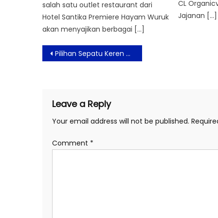
CL Organicv
salah satu outlet restaurant dari
Jajanan […]
Hotel Santika Premiere Hayam Wuruk
akan menyajikan berbagai […]
Post
Pilihan Sepatu Keren & Nyaman ala New Balance Ke Festival Musik
navigation
Leave a Reply
Your email address will not be published.
Require
Comment
*