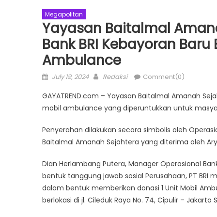
Megapolitan
Yayasan Baitalmal Amana
Bank BRI Kebayoran Baru 
Ambulance
Posted
Author
July 19, 2024
Redaksi
Comment(0)
on
GAYATREND.com – Yayasan Baitalmal Amanah Sejahte
mobil ambulance yang diperuntukkan untuk masyar
Penyerahan dilakukan secara simbolis oleh Opera
Baitalmal Amanah Sejahtera yang diterima oleh Ar
Dian Herlambang Putera, Manager Operasional Bank
bentuk tanggung jawab sosial Perusahaan, PT BRI m
dalam bentuk memberikan donasi 1 Unit Mobil Amb
berlokasi di jl. Cileduk Raya No. 74, Cipulir – Jakarta 