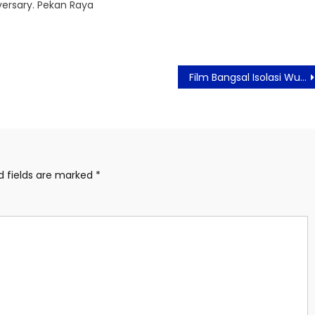
ersary. Pekan Raya
Film Bangsal Isolasi Wulan Guritno Berperan Sebagai Narapidana
d fields are marked
*