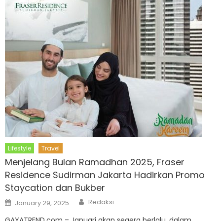
Lifestyle
Travel
Menjelang Bulan Ramadhan 2025, Fraser
Residence Sudirman Jakarta Hadirkan Promo
Staycation dan Bukber
Author
Posted
Redaksi
January 29, 2025
on
GAYATREND.com – Januari akan segera berlalu, dalam