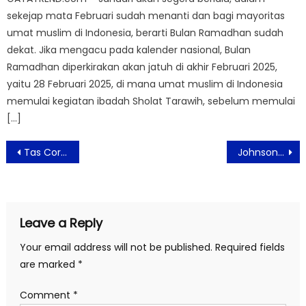
sekejap mata Februari sudah menanti dan bagi mayoritas
umat muslim di Indonesia, berarti Bulan Ramadhan sudah
dekat. Jika mengacu pada kalender nasional, Bulan
Ramadhan diperkirakan akan jatuh di akhir Februari 2025,
yaitu 28 Februari 2025, di mana umat muslim di Indonesia
memulai kegiatan ibadah Sholat Tarawih, sebelum memulai
[…]
Post
Tas Coral Tampilkan Gaya dan Identitas Pemakainya
Johnson & Johnson Indonesia dan RS MMC Selenggarakan Seminar Awam Dalam Rangka Memperingati Hari Pencegahan Bunuh Diri Sedunia
navigation
Leave a Reply
Your email address will not be published.
Required fields
are marked
*
Comment
*