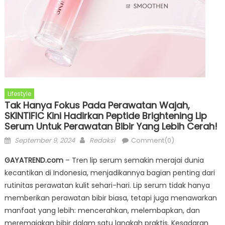
Lifestyle
Tak Hanya Fokus Pada Perawatan Wajah,
SKINTIFIC Kini Hadirkan Peptide Brightening Lip
Serum Untuk Perawatan Bibir Yang Lebih Cerah!
Posted
Author
September 9, 2024
Redaksi
Comment(0)
on
GAYATREND.com
– Tren lip serum semakin merajai dunia
kecantikan di Indonesia, menjadikannya bagian penting dari
rutinitas perawatan kulit sehari-hari. Lip serum tidak hanya
memberikan perawatan bibir biasa, tetapi juga menawarkan
manfaat yang lebih: mencerahkan, melembapkan, dan
meremajakan bibir dalam satu langkah praktis. Kesadaran