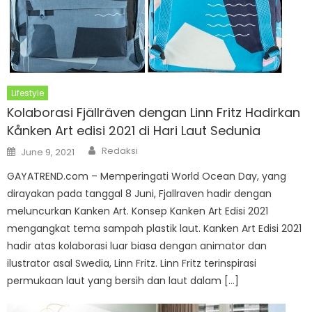
Lifestyle
Kolaborasi Fjällräven dengan Linn Fritz Hadirkan
Kånken Art edisi 2021 di Hari Laut Sedunia
Author
Posted
Redaksi
June 9, 2021
on
GAYATREND.com – Memperingati World Ocean Day, yang
dirayakan pada tanggal 8 Juni, Fjallraven hadir dengan
meluncurkan Kanken Art. Konsep Kanken Art Edisi 2021
mengangkat tema sampah plastik laut. Kanken Art Edisi 2021
hadir atas kolaborasi luar biasa dengan animator dan
ilustrator asal Swedia, Linn Fritz. Linn Fritz terinspirasi
permukaan laut yang bersih dan laut dalam […]